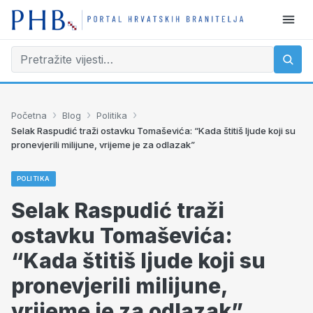
›
›
›
Početna
Blog
Politika
Selak Raspudić traži ostavku Tomaševića: “Kada štitiš ljude koji su
pronevjerili milijune, vrijeme je za odlazak”
POLITIKA
Selak Raspudić traži
ostavku Tomaševića:
“Kada štitiš ljude koji su
pronevjerili milijune,
vrijeme je za odlazak”