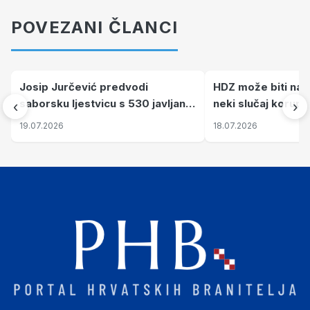
POVEZANI ČLANCI
Josip Jurčević predvodi
HDZ može biti najs
saborsku ljestvicu s 530 javljanja
neki slučaj korupc
‹
›
za riječ
vrata Ivana Turud
19.07.2026
18.07.2026