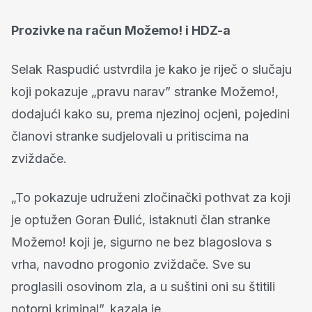
Prozivke na račun Možemo! i HDZ-a
Selak Raspudić ustvrdila je kako je riječ o slučaju
koji pokazuje „pravu narav” stranke Možemo!,
dodajući kako su, prema njezinoj ocjeni, pojedini
članovi stranke sudjelovali u pritiscima na
zviždače.
„To pokazuje udruženi zločinački pothvat za koji
je optužen Goran Đulić, istaknuti član stranke
Možemo! koji je, sigurno ne bez blagoslova s
vrha, navodno progonio zviždače. Sve su
proglasili osovinom zla, a u suštini oni su štitili
notorni kriminal”, kazala je.