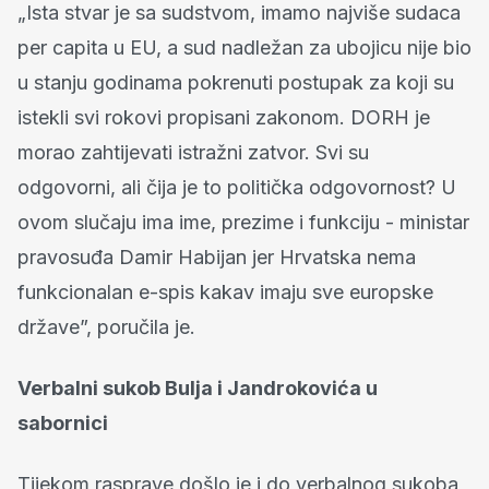
„Ista stvar je sa sudstvom, imamo najviše sudaca
per capita u EU, a sud nadležan za ubojicu nije bio
u stanju godinama pokrenuti postupak za koji su
istekli svi rokovi propisani zakonom. DORH je
morao zahtijevati istražni zatvor. Svi su
odgovorni, ali čija je to politička odgovornost? U
ovom slučaju ima ime, prezime i funkciju - ministar
pravosuđa Damir Habijan jer Hrvatska nema
funkcionalan e-spis kakav imaju sve europske
države”, poručila je.
Verbalni sukob Bulja i Jandrokovića u
sabornici
Tijekom rasprave došlo je i do verbalnog sukoba