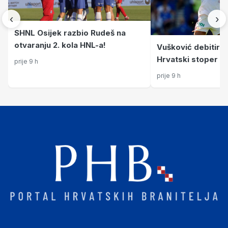
‹
›
SHNL Osijek razbio Rudeš na
otvaranju 2. kola HNL-a!
Vušković debitirao
Hrvatski stoper p
prije 9 h
pokazao što zna
prije 9 h