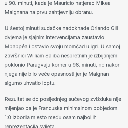
u 90. minuti, kada je Mauricio natjerao Mikea
Maignana na prvu zahtjevniju obranu.
U šestoj minuti sudačke nadoknade Orlando Gill
dvjema je sjajnim intervencijama zaustavio
Mbappéa i ostavio svoju momčad u igri. U samoj
završnici William Saliba nespretnim je izbijanjem
poklonio Paragvaju korner u 98. minuti, no nakon
njega nije bilo veće opasnosti jer je Maignan
sigurno uhvatio loptu.
Rezultat se do posljednjeg sučevog zvižduka nije
mijenjao pa je Francuska minimalnom pobjedom
1:0 izborila mjesto među osam najboljih
reprezentacija svijeta.