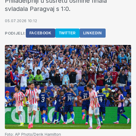
Philadelphiji u susretu osmine finala
svladala Paragvaj s 1:0.
05.07.2026 10:12
PODIJELI:
FACEBOOK
TWITTER
LINKEDIN
Foto:
AP Photo/Derik Hamilton