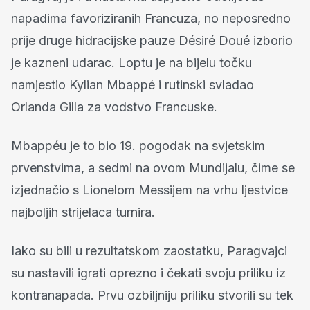
napadima favoriziranih Francuza, no neposredno
prije druge hidracijske pauze Désiré Doué izborio
je kazneni udarac. Loptu je na bijelu točku
namjestio Kylian Mbappé i rutinski svladao
Orlanda Gilla za vodstvo Francuske.
Mbappéu je to bio 19. pogodak na svjetskim
prvenstvima, a sedmi na ovom Mundijalu, čime se
izjednačio s Lionelom Messijem na vrhu ljestvice
najboljih strijelaca turnira.
Iako su bili u rezultatskom zaostatku, Paragvajci
su nastavili igrati oprezno i čekati svoju priliku iz
kontranapada. Prvu ozbiljniju priliku stvorili su tek