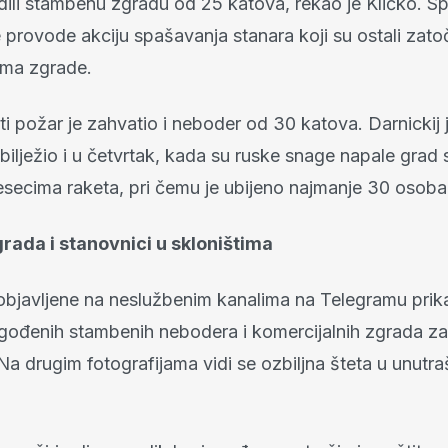
ili stambenu zgradu od 25 katova, rekao je Kličko. Sp
 provode akciju spašavanja stanara koji su ostali zato
ima zgrade.
rti požar je zahvatio i neboder od 30 katova. Darnickij j
bilježio i u četvrtak, kada su ruske snage napale grad
esecima raketa, pri čemu je ubijeno najmanje 30 osoba
rada i stanovnici u skloništima
 objavljene na neslužbenim kanalima na Telegramu prik
gođenih stambenih nebodera i komercijalnih zgrada z
 drugim fotografijama vidi se ozbiljna šteta u unutra