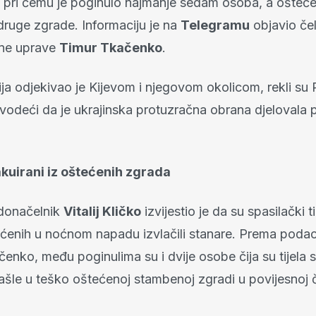
, pri čemu je poginulo najmanje sedam osoba, a ošteć
druge zgrade. Informaciju je na
Telegramu
objavio čel
jne uprave
Timur Tkačenko
.
ja odjekivao je Kijevom i njegovom okolicom, rekli su 
vodeći da je ukrajinska protuzračna obrana djelovala p
kuirani iz oštećenih zgrada
adonačelnik
Vitalij Kličko
izvijestio je da su spasilački t
ćenih u noćnom napadu izvlačili stanare. Prema podac
enko, među poginulima su i dvije osobe čija su tijela 
ašle u teško oštećenoj stambenoj zgradi u povijesnoj č