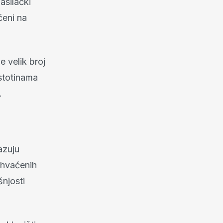
asilački
čeni na
e velik broj
 stotinama
.
azuju
ahvaćenih
šnjosti