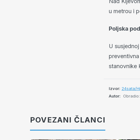
Nad Kijevom 
u metrou i
Poljska po
U susjednoj 
preventivna
stanovnike 
Izvor:
24sata/H
Autor:
Obradio:
POVEZANI ČLANCI