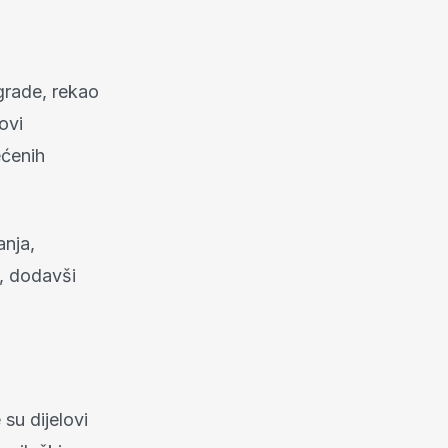
grade, rekao
ovi
ećenih
anja,
k, dodavši
 su dijelovi