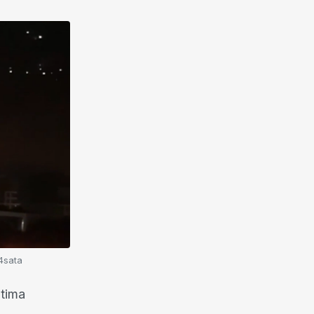
4sata
atima