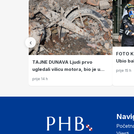
‹
FOTO Kr
Ubio ba
TAJNE DUNAVA Ljudi prvo
i likvid
ugledali vilicu motora, bio je u
prije 15 h
mulju, a pored je otkriven još
prije 14 h
jedan jeziv prizor
Navi
Početn
Vijesti