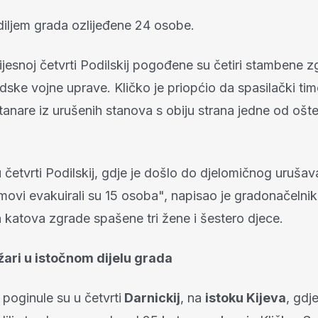
iljem grada ozlijeđene 24 osobe.
jesnoj četvrti Podilskij pogođene su četiri stambene z
adske vojne uprave. Kličko je priopćio da spasilački tim
tanare iz urušenih stanova s obiju strana jedne od ošt
 četvrti Podilskij, gdje je došlo do djelomičnog urušav
imovi evakuirali su 15 osoba", napisao je gradonačelni
h katova zgrade spašene tri žene i šestero djece.
žari u istočnom dijelu grada
poginule su u četvrti
Darnickij
, na
istoku Kijeva
, gdje