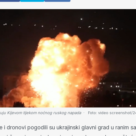
kuju Kijevom tijekom noćnog ruskog napada
Foto:
video screenshot/2
 i dronovi pogodili su ukrajinski glavni grad u ranim s