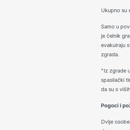
Ukupno su d
Samo u povi
je čelnik gr
evakuiraju s
zgrada.
"Iz zgrade u
spasilački t
da su s viši
Pogoci i po
Dvije osobe 