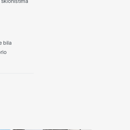
u skloništima
e bila
rio