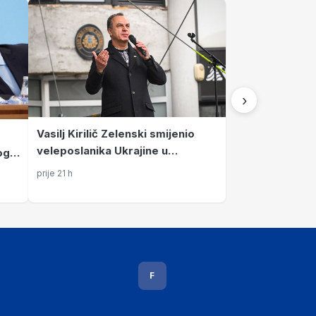
›
Vasilj Kirilič Zelenski smijenio
veleposlanika Ukrajine u
ogla
Hrvatskoj
ato
prije 21 h
F