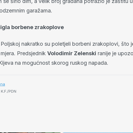
se širio dim, a velik broj građana potražio je zaštitu 
 podzemnim garažama.
digla borbene zrakoplove
Poljskoj nakratko su poletjeli borbeni zrakoplovi, što j
 mjera. Predsjednik
Volodimir Zelenski
ranije je upozo
Kijeva na mogućnost skorog ruskog napada.
ina
 K.F./PDN