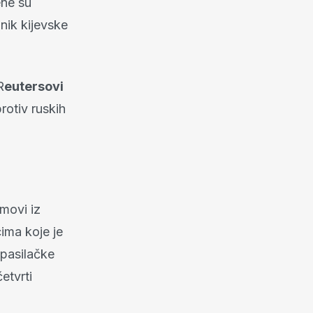
ene su
nik kijevske
R
eutersovi
rotiv ruskih
imovi iz
ima koje je
spasilačke
etvrti