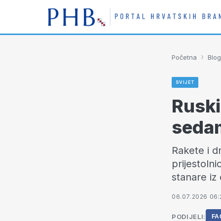
›
Početna
Blog
SVIJET
Ruski
sedam
Rakete i d
prijestoln
stanare iz
06.07.2026 06:
PODIJELI:
FA