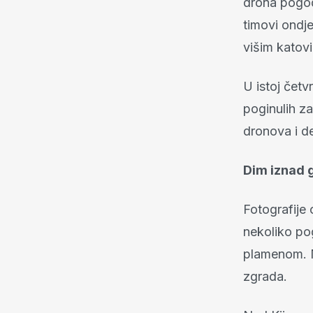
drona pogod
timovi ondje
višim katov
U istoj četv
poginulih za
dronova i d
Dim iznad g
Fotografije
nekoliko po
plamenom. Na
zgrada.