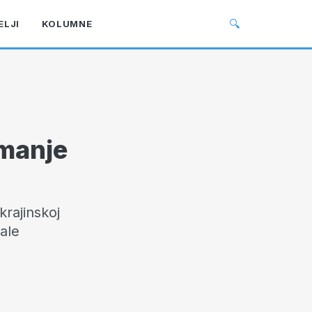
🔍
ELJI
KOLUMNE
jmanje
krajinskoj
rale