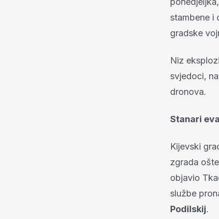
ponedjeljka
stambene i 
gradske vo
Niz eksplozi
svjedoci, na
dronova.
Stanari eva
Kijevski gr
zgrada ošte
objavio Tkač
službe pron
Podilskij
.