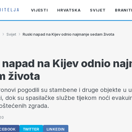
VIJESTI
HRVATSKA
SVIJET
BRANIT
›
›
Svijet
Ruski napad na Kijev odnio najmanje sedam života
 napad na Kijev odnio na
 života
ronovi pogodili su stambene i druge objekte u u
ici, dok su spasilačke službe tijekom noći evakui
 oštećenih zgrada.
20
CEBOOK
TWITTER
LINKEDIN