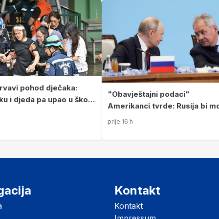
vavi pohod dječaka:
"Obavještajni podaci"
ku i djeda pa upao u školu
Amerikanci tvrde: Rusija bi m
irao pet nastavnika
napasti članicu NATO-a, pozn
prije 16 h
i kada
gacija
Kontakt
a
Kontakt
Impressum