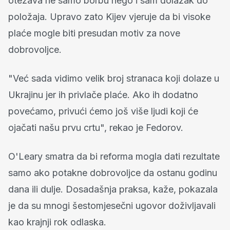
otežava ne samo borbu nego i sam dolazak do
položaja. Upravo zato Kijev vjeruje da bi visoke
plaće mogle biti presudan motiv za nove
dobrovoljce.
"Već sada vidimo velik broj stranaca koji dolaze u
Ukrajinu jer ih privlače plaće. Ako ih dodatno
povećamo, privući ćemo još više ljudi koji će
ojačati našu prvu crtu", rekao je Fedorov.
O'Leary smatra da bi reforma mogla dati rezultate
samo ako potakne dobrovoljce da ostanu godinu
dana ili dulje. Dosadašnja praksa, kaže, pokazala
je da su mnogi šestomjesečni ugovor doživljavali
kao krajnji rok odlaska.