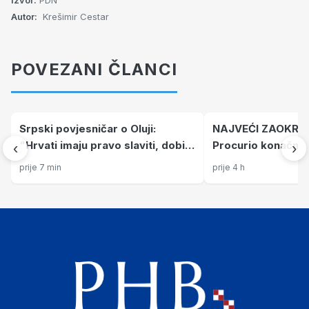
Izvor:
PDN
Autor:
Krešimir Cestar
POVEZANI ČLANCI
Srpski povjesničar o Oluji:
NAJVEĆI ZAOKRE
"Hrvati imaju pravo slaviti, dobili
Procurio konačni 
‹
›
su ono što im povijesno pripada
bi okončao rat SAD
prije 7 min
prije 4 h
Poražavajući je i 