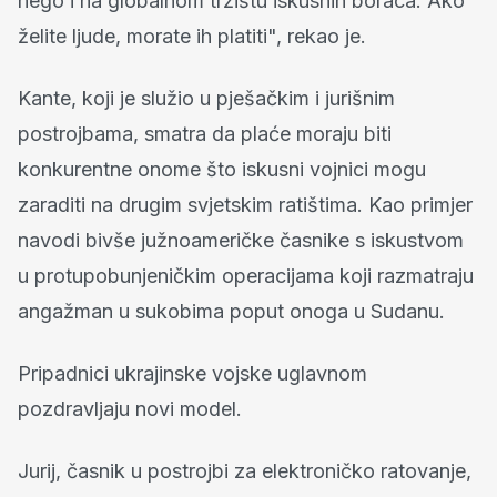
nego i na globalnom tržištu iskusnih boraca. Ako
želite ljude, morate ih platiti", rekao je.
Kante, koji je služio u pješačkim i jurišnim
postrojbama, smatra da plaće moraju biti
konkurentne onome što iskusni vojnici mogu
zaraditi na drugim svjetskim ratištima. Kao primjer
navodi bivše južnoameričke časnike s iskustvom
u protupobunjeničkim operacijama koji razmatraju
angažman u sukobima poput onoga u Sudanu.
Pripadnici ukrajinske vojske uglavnom
pozdravljaju novi model.
Jurij, časnik u postrojbi za elektroničko ratovanje,