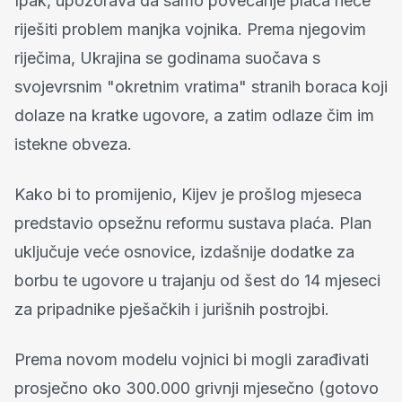
Ipak, upozorava da samo povećanje plaća neće
riješiti problem manjka vojnika. Prema njegovim
riječima, Ukrajina se godinama suočava s
svojevrsnim "okretnim vratima" stranih boraca koji
dolaze na kratke ugovore, a zatim odlaze čim im
istekne obveza.
Kako bi to promijenio, Kijev je prošlog mjeseca
predstavio opsežnu reformu sustava plaća. Plan
uključuje veće osnovice, izdašnije dodatke za
borbu te ugovore u trajanju od šest do 14 mjeseci
za pripadnike pješačkih i jurišnih postrojbi.
Prema novom modelu vojnici bi mogli zarađivati
prosječno oko 300.000 grivnji mjesečno (gotovo