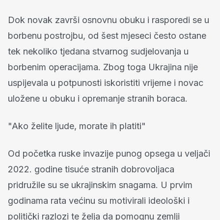
Dok novak završi osnovnu obuku i rasporedi se u
borbenu postrojbu, od šest mjeseci često ostane
tek nekoliko tjedana stvarnog sudjelovanja u
borbenim operacijama. Zbog toga Ukrajina nije
uspijevala u potpunosti iskoristiti vrijeme i novac
uložene u obuku i opremanje stranih boraca.
"Ako želite ljude, morate ih platiti"
Od početka ruske invazije punog opsega u veljači
2022. godine tisuće stranih dobrovoljaca
pridružile su se ukrajinskim snagama. U prvim
godinama rata većinu su motivirali ideološki i
politički razlozi te želja da pomognu zemlji