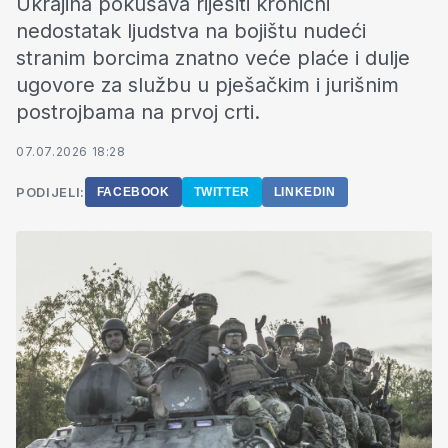
Ukrajina pokušava riješiti kronični
nedostatak ljudstva na bojištu nudeći
stranim borcima znatno veće plaće i dulje
ugovore za službu u pješačkim i jurišnim
postrojbama na prvoj crti.
07.07.2026 18:28
PODIJELI:
FACEBOOK
TWITTER
LINKEDIN