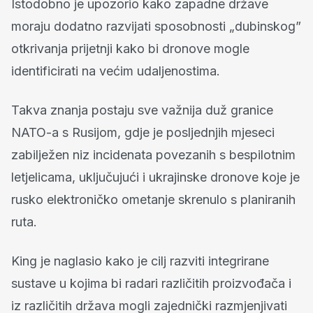
Istodobno je upozorio kako zapadne države
moraju dodatno razvijati sposobnosti „dubinskog”
otkrivanja prijetnji kako bi dronove mogle
identificirati na većim udaljenostima.
Takva znanja postaju sve važnija duž granice
NATO-a s Rusijom, gdje je posljednjih mjeseci
zabilježen niz incidenata povezanih s bespilotnim
letjelicama, uključujući i ukrajinske dronove koje je
rusko elektroničko ometanje skrenulo s planiranih
ruta.
King je naglasio kako je cilj razviti integrirane
sustave u kojima bi radari različitih proizvođača i
iz različitih država mogli zajednički razmjenjivati