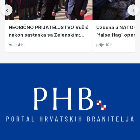
‹
›
NEOBIČNO PRIJATELJSTVO Vučić
Uzbuna u NATO-u:
nakon sastanka sa Zelenskim:
'false flag' operac
Srbija neće uskoro u EU. Uvijek
prije 4 h
prije 10 h
će nam naći neke Hrvate...