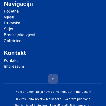
Navigacija
Početna
Vijesti
Hrvatska
Svijet
Braniteljske vijesti
Obljetnice
Kontakt
Kontakt
Impressum
F
Pravila komentiranja
Pravila privatnosti
GDPR
Impressum
© 2026 Portal hrvatskih branitelja. Sva prava pridržana.
Stranicu izradili
Intelligent User-Friendly Platforms d.o.o.