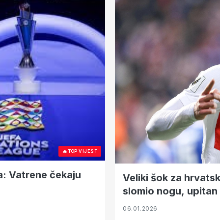
🔥
TOP VIJEST
ja: Vatrene čekaju
Veliki šok za hrvats
slomio nogu, upitan
06.01.2026