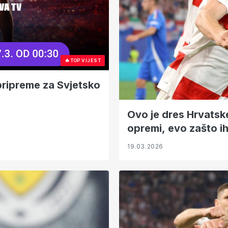
🔥
TOP VIJEST
pripreme za Svjetsko
Ovo je dres Hrvatsk
opremi, evo zašto ih
19.03.2026