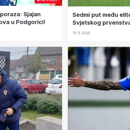
🔥
TOP VIJEST
 poraza: Sjajan
Sedmi put među eli
ova u Podgorici!
Svjetskog prvenstv
15.11.2025