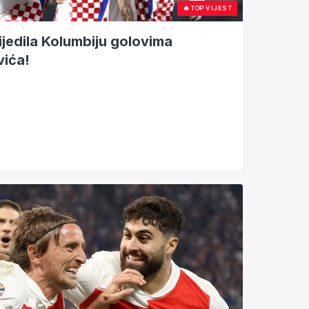
🔥
TOP VIJEST
ijedila Kolumbiju golovima
vića!