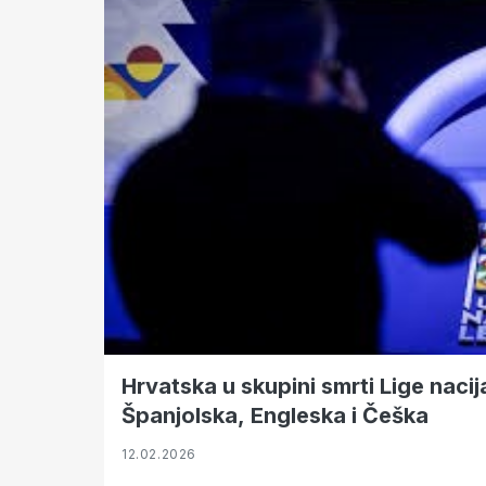
Hrvatska u skupini smrti Lige naci
Španjolska, Engleska i Češka
12.02.2026