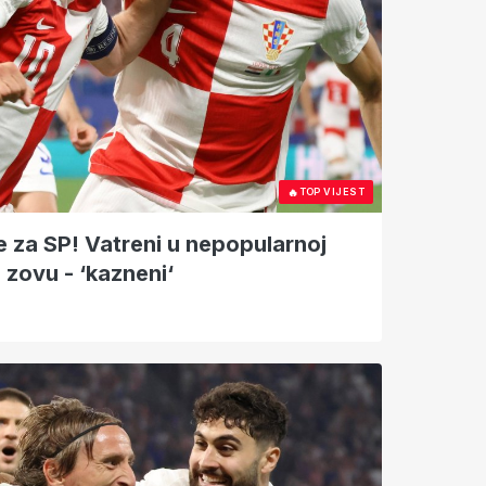
🔥
TOP VIJEST
e za SP! Vatreni u nepopularnoj
 zovu - ‘kazneni‘