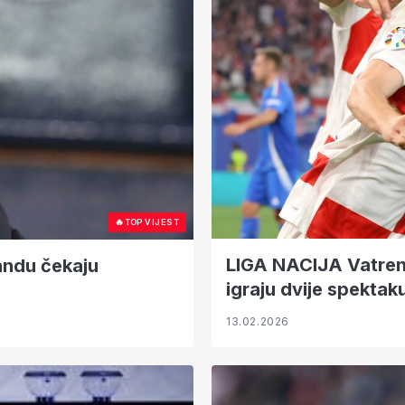
🔥
TOP VIJEST
LIGA NACIJA Vatreni
landu čekaju
igraju dvije spektak
13.02.2026