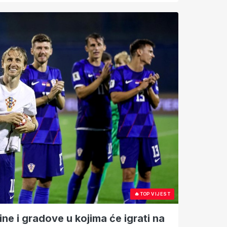
🔥
TOP VIJEST
ine i gradove u kojima će igrati na