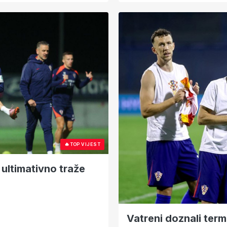
🔥
TOP VIJEST
ultimativno traže
Vatreni doznali term