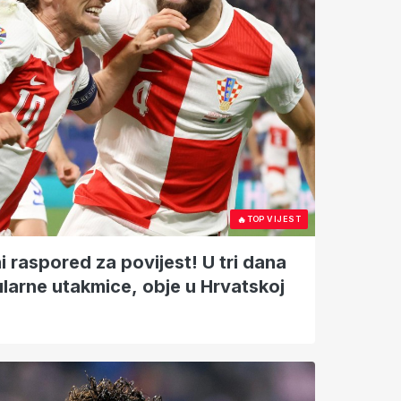
🔥
TOP VIJEST
 raspored za povijest! U tri dana
ularne utakmice, obje u Hrvatskoj