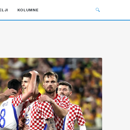
🔍
ELJI
KOLUMNE