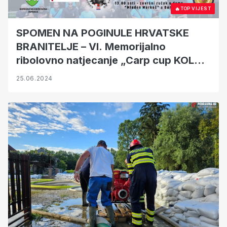
🔥
TOP VIJEST
SPOMEN NA POGINULE HRVATSKE
BRANITELJE – VI. Memorijalno
ribolovno natjecanje „Carp cup KOLAR
- JURIŠA 2024.“
25.06.2024