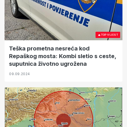
🔥
TOP VIJEST
Teška prometna nesreća kod
Repaškog mosta: Kombi sletio s ceste,
suputnica životno ugrožena
09.09.2024