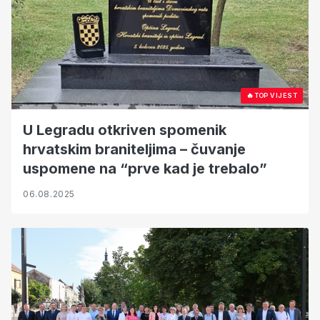
🔥
TOP VIJEST
U Legradu otkriven spomenik
hrvatskim braniteljima – čuvanje
uspomene na “prve kad je trebalo”
06.08.2025