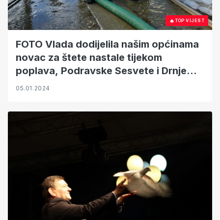
🔥
TOP VIJEST
FOTO Vlada dodijelila našim općinama
novac za štete nastale tijekom
poplava, Podravske Sesvete i Drnje
dobile najviše u Koprivničko
05.01.2024
križevačkoj županiji