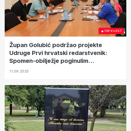
🔥
TOP VIJEST
Župan Golubić podržao projekte
Udruge Prvi hrvatski redarstvenik:
Spomen-obilježje poginulim
policajcima i pisanica posvećena
11.09.2025
Josipu Joviću i Franku Lisici