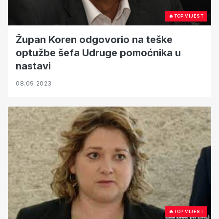
🔥
TOP VIJEST
Župan Koren odgovorio na teške
optužbe šefa Udruge pomoćnika u
nastavi
08.09.2023
🔥
TOP VIJEST