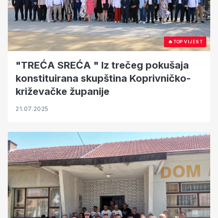
🔥
TOP VIJEST
"TREĆA SREĆA " Iz trečeg pokušaja
konstituirana skupština Koprivničko-
križevačke županije
21.07.2025