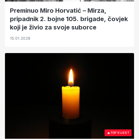
Preminuo Miro Horvatić – Mirza,
pripadnik 2. bojne 105. brigade, čovjek
koji je živio za svoje suborce
15.01.2026
🔥
TOP VIJEST