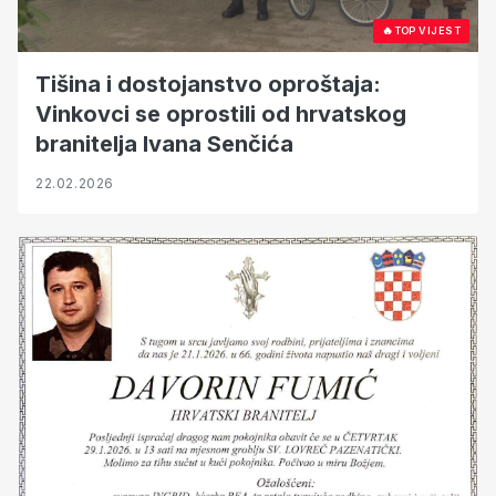
🔥
TOP VIJEST
Tišina i dostojanstvo oproštaja:
Vinkovci se oprostili od hrvatskog
branitelja Ivana Senčića
22.02.2026