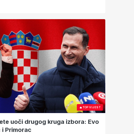
🔥
TOP VIJEST
kete uoči drugog kruga izbora: Evo
 i Primorac