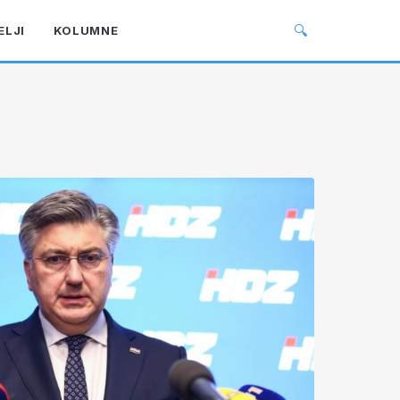
🔍
ELJI
KOLUMNE