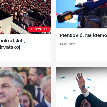
🔥
TOP VIJEST
Plenković: Ne idemo
mokratskih,
13.01.2025
Hrvatskoj