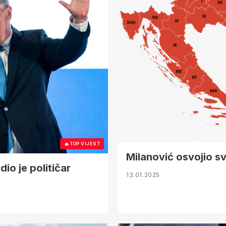
🔥
TOP VIJEST
Milanović osvojio s
io je političar
13.01.2025