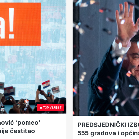
🔥
TOP VIJEST
ović ‘pomeo‘
PREDSJEDNIČKI IZBORI Milanović je pobijedio 
ije čestitao
555 gradova i općin