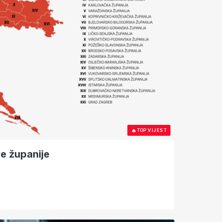
🔥
TOP VIJEST
ve županije