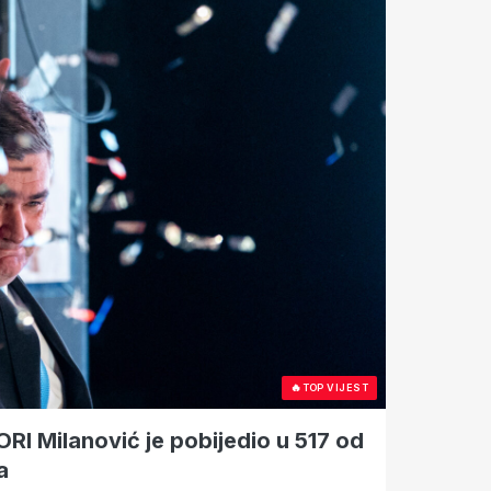
🔥
TOP VIJEST
u 517 od
a