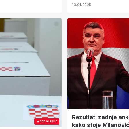
13.01.2025
Rezultati zadnje an
🔥
TOP VIJEST
kako stoje Milanović