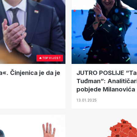
🔥
TOP VIJEST
. Činjenica je da je
JUTRO POSLIJE “Taka
Tuđman”: Analitičar
pobjede Milanovića
13.01.2025