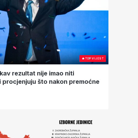
🔥
TOP VIJEST
v rezultat nije imao niti
i procjenjuju što nakon premoćne