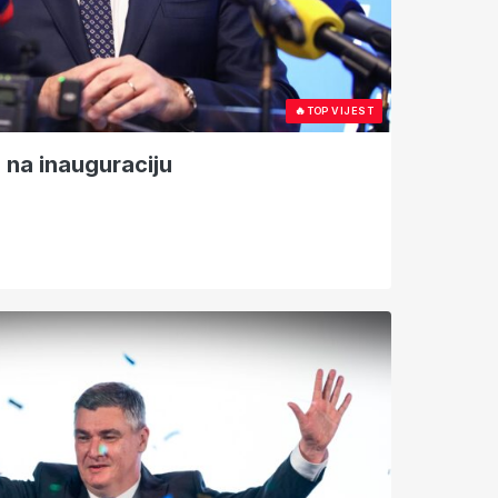
🔥
TOP VIJEST
 na inauguraciju