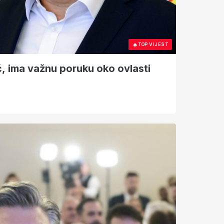
🔥
TOP VIJEST
ć, ima važnu poruku oko ovlasti