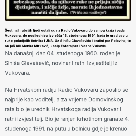
Šest najhrabrijih ljudi ostali su na Radio Vukovaru do samog kraja i pada
Vukovara, do posljednjeg izvješća 18. studenoga 1991. kada je grad pao u
ruke poludjelih četnika i JNA. Uz Sinišu Glavaševića i bračni par Polovina, to
su još bili Alenka Mirković, Josip Esterajher i Vesna Vuković.
Na današnji dan 04. studenoga 1960. rođen je
Siniša Glavašević, novinar i ratni izvjestitelj iz
Vukovara.
Na Hrvatskom radiju Radio Vukovaru zaposlio se
najprije kao voditelj, a za vrijeme Domovinskog
rata bio je urednik Hrvatskoga radija Vukovar i
ratni izvjestitelj. Bio je ranjen krhotinom granate 4.
studenoga 1991. na putu u bolnicu gdje je krenuo