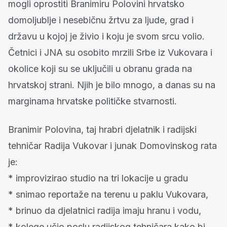
mogli oprostiti Branimiru Polovini hrvatsko
domoljublje i nesebičnu žrtvu za ljude, grad i
državu u kojoj je živio i koju je svom srcu volio.
Četnici i JNA su osobito mrzili Srbe iz Vukovara i
okolice koji su se uključili u obranu grada na
hrvatskoj strani. Njih je bilo mnogo, a danas su na
marginama hrvatske političke stvarnosti.
Branimir Polovina, taj hrabri djelatnik i radijski
tehničar Radija Vukovar i junak Domovinskog rata
je:
* improvizirao studio na tri lokacije u gradu
* snimao reportaže na terenu u paklu Vukovara,
* brinuo da djelatnici radija imaju hranu i vodu,
* kolege učio poslu radijskog tehničara kako bi