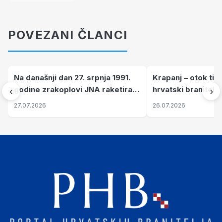
POVEZANI ČLANCI
Na današnji dan 27. srpnja 1991.
Krapanj – otok tiš
godine zrakoplovi JNA raketirali
hrvatski branitelj
‹
›
su vojarnu i obučni centar "Nikola
pronalaze mir
27.07.2026
26.07.2026
Šubić Zrinski" popularno zvanu
"Opatovačka pustara"