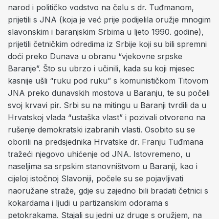
narod i političko vodstvo na čelu s dr. Tuđmanom,
prijetili s JNA (koja je već prije podijelila oružje mnogim
slavonskim i baranjskim Srbima u ljeto 1990. godine),
prijetili četničkim odredima iz Srbije koji su bili spremni
doći preko Dunava u obranu “vjekovne srpske
Baranje”. Što su ubrzo i učinili, kada su koji mjesec
kasnije ušli “ruku pod ruku” s komunističkom Titovom
JNA preko dunavskih mostova u Baranju, te su počeli
svoj krvavi pir. Srbi su na mitingu u Baranji tvrdili da u
Hrvatskoj vlada “ustaška vlast” i pozivali otvoreno na
rušenje demokratski izabranih vlasti. Osobito su se
oborili na predsjednika Hrvatske dr. Franju Tuđmana
tražeći njegovo uhićenje od JNA. Istovremeno, u
naseljima sa srpskim stanovništvom u Baranji, kao i
cijeloj istočnoj Slavoniji, počele su se pojavljivati ​​
naoružane straže, gdje su zajedno bili bradati četnici s
kokardama i ljudi u partizanskim odorama s
petokrakama. Stajali su jedni uz druge s oružjem, na