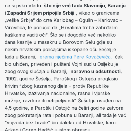
na srpsku Vladu
što nije već tada Slavoniju, Baranju
i Zapadni Srijem pripojila Srbiji
, vikao o granicama
„velike Srbije“ do crte Karlobag – Ogulin – Karlovac –
Virovitica, te poručio da „Hrvatima treba zahrđalim
kašikama vaditi oči“. Što se i dogodilo već nekoliko
dana kasnije u masakru u Borovom Selu gdje su
nekim hrvatskim policajcima iskopane oči. Šešelj je
tada u Baranji,
prema riječima Pere Kovačevića,
čak
bio uhićen, priveden i pušten! Vojni sud u Osijeku je
zbog ovog slučaja u Baranji,
naravno u odsutnosti,
1992. godine Šešelja, Paroškog i Ostojića proglasio
krivim “zbog kaznenog djela – protiv Republike
Hrvatske, izazivanja nacionalne, rasne i vjerske
mržnje, razdora ili netrpeljivosti”. Šešelj je osuđen na
4,5 godine, a Paroški i Ostojić na četiri godine zatvora
zbog pokretanja rata i pobune u Baranji, ali tada je već
“vojvoda bez brade” bio daleko od Hrvatske, kao i
Arkan i Goran Hadžić u istom obrascu. .