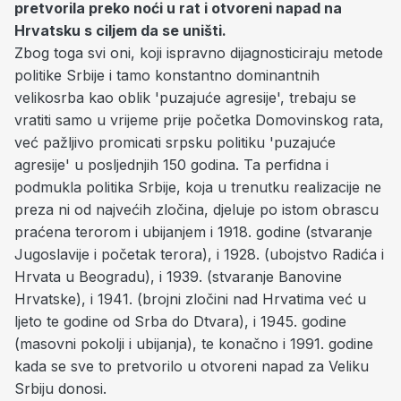
pretvorila preko noći u rat i otvoreni napad na
Hrvatsku s ciljem da se uništi.
Zbog toga svi oni, koji ispravno dijagnosticiraju metode
politike Srbije i tamo konstantno dominantnih
velikosrba kao oblik 'puzajuće agresije', trebaju se
vratiti samo u vrijeme prije početka Domovinskog rata,
već pažljivo promicati srpsku politiku 'puzajuće
agresije' u posljednjih 150 godina. Ta perfidna i
podmukla politika Srbije, koja u trenutku realizacije ne
preza ni od najvećih zločina, djeluje po istom obrascu
praćena terorom i ubijanjem i 1918. godine (stvaranje
Jugoslavije i početak terora), i 1928. (ubojstvo Radića i
Hrvata u Beogradu), i 1939. (stvaranje Banovine
Hrvatske), i 1941. (brojni zločini nad Hrvatima već u
ljeto te godine od Srba do Dtvara), i 1945. godine
(masovni pokolji i ubijanja), te konačno i 1991. godine
kada se sve to pretvorilo u otvoreni napad za Veliku
Srbiju donosi.