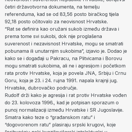
četiri državotvorna dokumenta, na temelju
referenduma, kad se od 83,56 posto biračkog tijela
92,18 posto očitovalo za neovisnost Hrvatske.
“Rat se definira kao oružani sukob između država i
prema tome svi sukobi, dok nije proglašena
suverenost i nezavisnost Hrvatske, mogu se smatrati
pobunama ili unutarnjim sukobima”, izjavio je. Dodao je
kako se i događaji u Pakracu, na Plitvicama i Borovu
mogu smatrati sukobima, ali ne i agresijom i početkom
rata protiv Hrvatske, koja je povela JNA, Srbiju i Crnu
Goru, koja je 23. i 24. rujna 1991. napala krajnji jug.
Hrvatske, dubrovačko područje.
Rudolf drži kako je agresija i rat protiv Hrvatske vođen
do 23. kolovoza 1996., kad je potpisan sporazum o
punoj normalizaciji između Hrvatske i SR Jugoslavije
.
Smatra kako teze o “građanskom ratu” i
“dogovorenom ratu” plasiraju srpski krugovi, koje
“prihvaćaju neki kvaziljevičarski intelektualci u