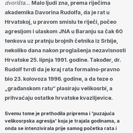
dvorišta…
Malo ljudi zna, prema riječima
akademika Davorina Rudolfa, da je rat u
Hrvatskoj, u pravom smislu te riječi, počeo
agresijom i ulaskom JNA u Baranju sa čak 60
tenkova uz pratnju brojnih četnika iz Srbije,
nekoliko dana nakon proglašenja nezavisnosti
Hrvatske 25. lipnja 1991. godine. Također, dr.
Rudolf tvrdi da je kraj rata formalno-pravno
bio 23. kolovoza 1996. godine, a da teze o
„građanskom ratu“ plasiraju velikosrbi, a
prihvaćaju ostatke hrvatske kvaziljevice.
Svemu tome je prethodila priprema i 'puzajuća
velikosrpska agresija' koja je trajala godinama, a
onda se intenzivirala prije samog početka rata i