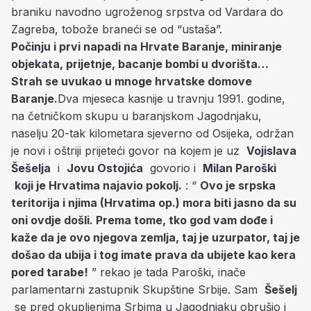
braniku navodno ugroženog srpstva od Vardara do
Zagreba, tobože braneći se od “ustaša”.
Počinju i prvi napadi na Hrvate Baranje, miniranje
objekata, prijetnje, bacanje bombi u dvorišta…
Strah se uvukao u mnoge hrvatske domove
Baranje.
Dva mjeseca kasnije u travnju 1991. godine,
na četničkom skupu u baranjskom Jagodnjaku,
naselju 20-tak kilometara sjeverno od Osijeka, održan
je novi i oštriji prijeteći govor na kojem je uz
Vojislava
Šešelja
i
Jovu Ostojića
govorio i
Milan Paroški
koji je Hrvatima najavio pokolj.
: “
Ovo je srpska
teritorija i njima (Hrvatima op.) mora biti jasno da su
oni ovdje došli. Prema tome, tko god vam dođe i
kaže da je ovo njegova zemlja, taj je uzurpator, taj je
došao da ubija i tog imate prava da ubijete kao kera
pored tarabe!
” rekao je tada Paroški, inače
parlamentarni zastupnik Skupštine Srbije. Sam
Šešelj
se pred okupljenima Srbima u Jagodnjaku obrušio i