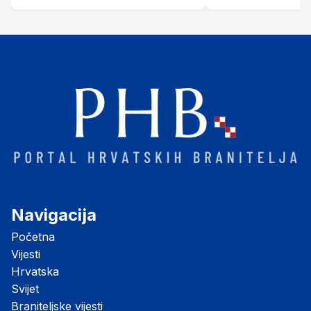
Šubić Zrinski" popularno zvanu
"Opatovačka pustara"
Navigacija
Početna
Vijesti
Hrvatska
Svijet
Braniteljske vijesti