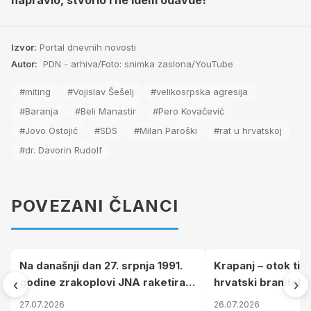
Izvor:
Portal dnevnih novosti
Autor:
PDN - arhiva/Foto: snimka zaslona/YouTube
#miting
#Vojislav Šešelj
#velikosrpska agresija
#Baranja
#Beli Manastir
#Pero Kovačević
#Jovo Ostojić
#SDS
#Milan Paroški
#rat u hrvatskoj
#dr. Davorin Rudolf
POVEZANI ČLANCI
Na današnji dan 27. srpnja 1991.
Krapanj – otok tiš
godine zrakoplovi JNA raketirali
hrvatski branitelj
‹
›
su vojarnu i obučni centar "Nikola
pronalaze mir
27.07.2026
26.07.2026