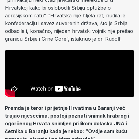
Hrvatskoj kako bi oslobodili Srbiju optužbe o
agresijskom ratu”. “Hrvatska nije htjela rat, nudila je
konfederaciju i savez suverenih država, što je Srbija
odbacila i, konačno, nijedan hrvatski vojnik nije prešao
granicu Srbije i Crne Gore”, istaknuo je dr. Rudolf.
Premda je teror i prijetnje Hrvatima u Baranji već
trajao mjesecima, postoji poznati snimak hrabrog i
ogorčenog Hrvata snimljen prilikom dolaska JNA i
četnika u Baranju kada je rekao: “Ovdje sam kuću
napravio, stvorio i ne idem odavde!”