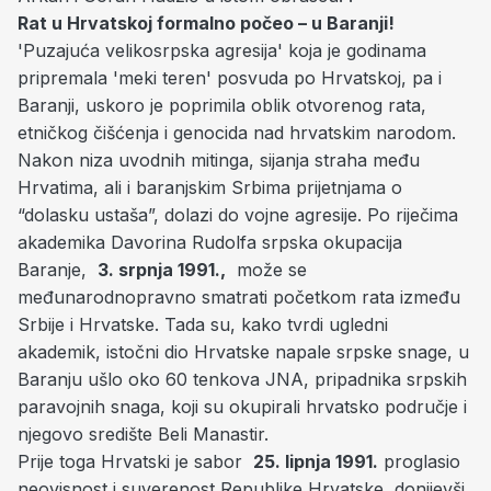
Rat u Hrvatskoj formalno počeo – u Baranji!
'Puzajuća velikosrpska agresija' koja je godinama
pripremala 'meki teren' posvuda po Hrvatskoj, pa i
Baranji, uskoro je poprimila oblik otvorenog rata,
etničkog čišćenja i genocida nad hrvatskim narodom.
Nakon niza uvodnih mitinga, sijanja straha među
Hrvatima, ali i baranjskim Srbima prijetnjama o
“dolasku ustaša”, dolazi do vojne agresije. Po riječima
akademika Davorina Rudolfa srpska okupacija
Baranje,
3. srpnja 1991.,
može se
međunarodnopravno smatrati početkom rata između
Srbije i Hrvatske. Tada su, kako tvrdi ugledni
akademik, istočni dio Hrvatske napale srpske snage, u
Baranju ušlo oko 60 tenkova JNA, pripadnika srpskih
paravojnih snaga, koji su okupirali hrvatsko područje i
njegovo središte Beli Manastir.
Prije toga Hrvatski je sabor
25. lipnja 1991.
proglasio
neovisnost i suverenost Republike Hrvatske, donijevši