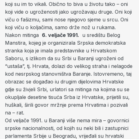
koji su im to vikali. Obično to biva u životu tako – oni
koji vide o ugroženosti jako ugrožavaju druge. Oni koji
viču o fašizmu, sami nose njegovo sjeme u srcu. Oni
koji viču o koljačima, samo drže nož u rukama.
Nakon mitinga
6. veljače 1991.
u središtu Belog
Manstira, kojeg je organizirala Srpska demokratska
stranka koja je imala predstavnike u Hrvatskom
Saboru, s izlikom da su Srbi u Baranji ugroženi od
“ustaša”, tj. Hrvata, dolazi do velikog straha i nelagode
kod nesrpskog stanovništva Baranje. Istovremeno, taj
obrazac se događao iu drugim dijelovima Hrvatske
gdje su živjeli Srbi, urlatori sa mitinga na kojima su se
okupljale desetine tisuća Srba iz Hrvatske, prijetili su,
huškali, širili govor mržnje prema Hrvatima i pozivali
na – rat.
Od veljače 1991. u Baranji više nema mira – govornici
srpske nacionalnosti, od kojih su neki bili i zastupnici
parlamenta Srbije u Beogradu, vrijeđali su hrvatski