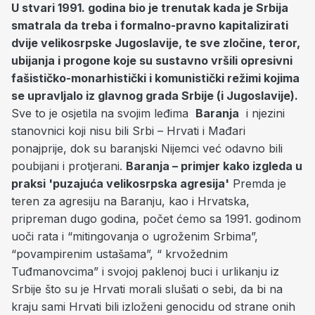
U stvari 1991. godina bio je trenutak kada je Srbija
smatrala da treba i formalno-pravno kapitalizirati
dvije velikosrpske Jugoslavije, te sve zločine, teror,
ubijanja i progone koje su sustavno vršili opresivni
fašističko-monarhistički i komunistički režimi kojima
se upravljalo iz glavnog grada Srbije (i Jugoslavije).
Sve to je osjetila na svojim leđima
Baranja
i njezini
stanovnici koji nisu bili Srbi – Hrvati i Mađari
ponajprije, dok su baranjski Nijemci već odavno bili
poubijani i protjerani.
Baranja – primjer kako izgleda u
praksi 'puzajuća velikosrpska agresija'
Premda je
teren za agresiju na Baranju, kao i Hrvatska,
pripreman dugo godina, počet ćemo sa 1991. godinom
uoči rata i “mitingovanja o ugroženim Srbima”,
“povampirenim ustašama”, “ krvožednim
Tuđmanovcima” i svojoj paklenoj buci i urlikanju iz
Srbije što su je Hrvati morali slušati o sebi, da bi na
kraju sami Hrvati bili izloženi genocidu od strane onih