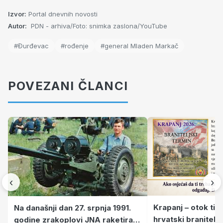
Izvor:
Portal dnevnih novosti
Autor:
PDN - arhiva/Foto: snimka zaslona/YouTube
#Đurđevac
#rođenje
#general Mladen Markač
POVEZANI ČLANCI
‹
›
Krapanj – otok tiš
Na današnji dan 27. srpnja 1991.
hrvatski branitelj
godine zrakoplovi JNA raketirali