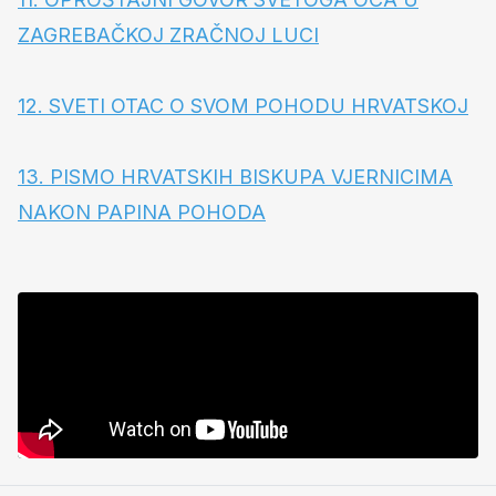
ZAGREBAČKOJ ZRAČNOJ LUCI
12. SVETI OTAC O SVOM POHODU HRVATSKOJ
13. PISMO HRVATSKIH BISKUPA VJERNICIMA
NAKON PAPINA POHODA