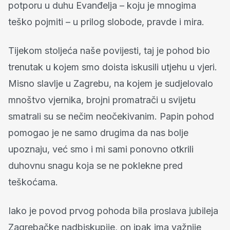
potporu u duhu Evanđelja – koju je mnogima
teško pojmiti – u prilog slobode, pravde i mira.
Tijekom stoljeća naše povijesti, taj je pohod bio
trenutak u kojem smo doista iskusili utjehu u vjeri.
Misno slavlje u Zagrebu, na kojem je sudjelovalo
mnoštvo vjernika, brojni promatrači u svijetu
smatrali su se nečim neočekivanim. Papin pohod
pomogao je ne samo drugima da nas bolje
upoznaju, već smo i mi sami ponovno otkrili
duhovnu snagu koja se ne poklekne pred
teškoćama.
Iako je povod prvog pohoda bila proslava jubileja
Zagrebačke nadbiskupije, on ipak ima važnije