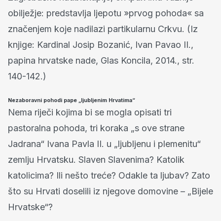
obilježje: predstavlja ljepotu »prvog pohoda« sa
značenjem koje nadilazi partikularnu Crkvu. (Iz
knjige: Kardinal Josip Bozanić, Ivan Pavao II.,
papina hrvatske nade, Glas Koncila, 2014., str.
140-142.)
Nezaboravni pohodi pape „ljubljenim Hrvatima“
Nema riječi kojima bi se mogla opisati tri
pastoralna pohoda, tri koraka „s ove strane
Jadrana“ Ivana Pavla II. u „ljubljenu i plemenitu“
zemlju Hrvatsku. Slaven Slavenima? Katolik
katolicima? Ili nešto treće? Odakle ta ljubav? Zato
što su Hrvati doselili iz njegove domovine – „Bijele
Hrvatske“?