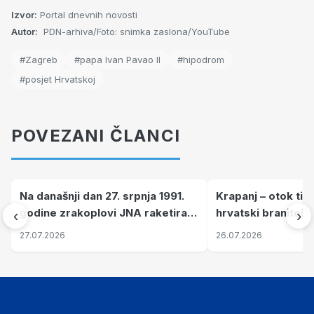
Izvor:
Portal dnevnih novosti
Autor:
PDN-arhiva/Foto: snimka zaslona/YouTube
#Zagreb
#papa Ivan Pavao II
#hipodrom
#posjet Hrvatskoj
POVEZANI ČLANCI
Na današnji dan 27. srpnja 1991.
Krapanj – otok tiš
godine zrakoplovi JNA raketirali
hrvatski branitelj
‹
›
su vojarnu i obučni centar "Nikola
pronalaze mir
27.07.2026
26.07.2026
Šubić Zrinski" popularno zvanu
"Opatovačka pustara"