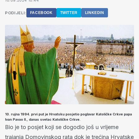
10.09.2024 10:44
PODIJELI:
FACEBOOK
TWITTER
LINKEDIN
10. rujna 1994. prvi put je Hrvatsku posjetio poglavar Katoličke Crkve papa
Ivan Pavao II., danas svetac Katoličke Crkve.
Bio je to posjet koji se dogodio još u vrijeme
trajanja Domovinskog rata dok je trećina Hrvatske