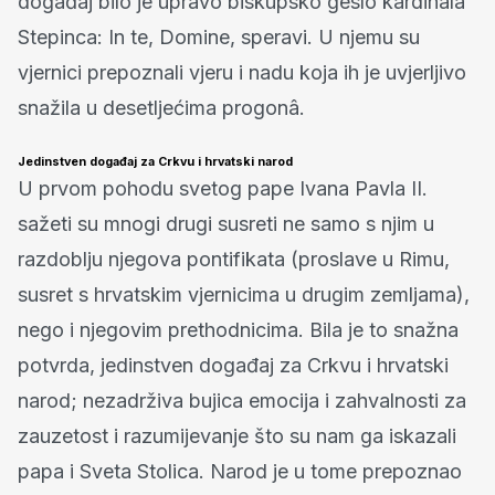
događaj bilo je upravo biskupsko geslo kardinala
Stepinca: In te, Domine, speravi. U njemu su
vjernici prepoznali vjeru i nadu koja ih je uvjerljivo
snažila u desetljećima progonâ.
Jedinstven događaj za Crkvu i hrvatski narod
U prvom pohodu svetog pape Ivana Pavla II.
sažeti su mnogi drugi susreti ne samo s njim u
razdoblju njegova pontifikata (proslave u Rimu,
susret s hrvatskim vjernicima u drugim zemljama),
nego i njegovim prethodnicima. Bila je to snažna
potvrda, jedinstven događaj za Crkvu i hrvatski
narod; nezadrživa bujica emocija i zahvalnosti za
zauzetost i razumijevanje što su nam ga iskazali
papa i Sveta Stolica. Narod je u tome prepoznao