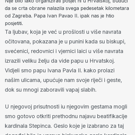
Nije bilo lako organizirati posjet ni u Hrvatskoj, budući
da se crta obrane nalazila svega pedesetak kilometara
od Zagreba.
Papa Ivan Pavao II.
ipak nas je htio
posjetiti.
Ta ljubav, koja je već u prošlosti u više navrata
očitovana, pokazana je u punini kada su biskupi,
svećenici, redovnici i vjernici laici u više navrata
izrazili veliku želju da vide papu u Hrvatskoj.
Vidjeli smo papu Ivana Pavla II. kako prolazi
našim ulicama, upućuje nam svoje riječi i geste,
dok su mnogi zaboravili vapaj slabih.
U njegovoj prisutnosti iu njegovim gestama mogli
smo gotovo otkriti prethodnu najavu beatifikacije
kardinala Stepinca. Geslo koje je izabrano za taj