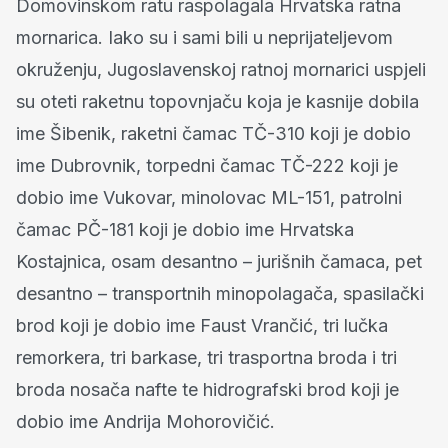
Domovinskom ratu raspolagala Hrvatska ratna
mornarica. Iako su i sami bili u neprijateljevom
okruženju, Jugoslavenskoj ratnoj mornarici uspjeli
su oteti raketnu topovnjaču koja je kasnije dobila
ime Šibenik, raketni čamac TČ-310 koji je dobio
ime Dubrovnik, torpedni čamac TČ-222 koji je
dobio ime Vukovar, minolovac ML-151, patrolni
čamac PČ-181 koji je dobio ime Hrvatska
Kostajnica, osam desantno – jurišnih čamaca, pet
desantno – transportnih minopolagača, spasilački
brod koji je dobio ime Faust Vrančić, tri lučka
remorkera, tri barkase, tri trasportna broda i tri
broda nosača nafte te hidrografski brod koji je
dobio ime Andrija Mohorovičić.