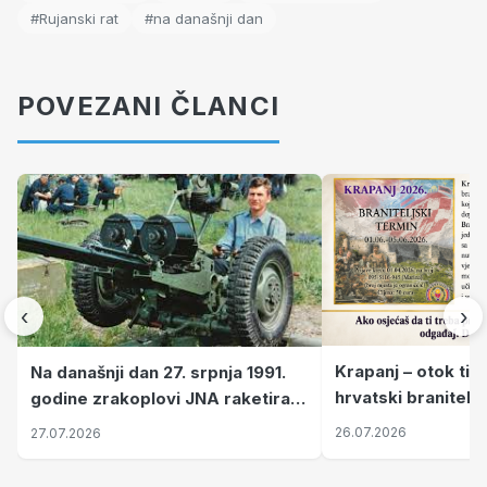
#Rujanski rat
#na današnji dan
POVEZANI ČLANCI
‹
›
Krapanj – otok tiš
Na današnji dan 27. srpnja 1991.
hrvatski branitelj
godine zrakoplovi JNA raketirali
pronalaze mir
su vojarnu i obučni centar "Nikola
26.07.2026
27.07.2026
Šubić Zrinski" popularno zvanu
"Opatovačka pustara"