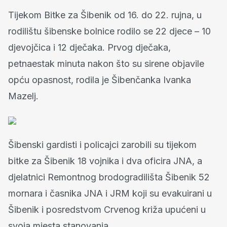
Tijekom Bitke za Šibenik od 16. do 22. rujna, u
rodilištu šibenske bolnice rodilo se 22 djece – 10
djevojčica i 12 dječaka. Prvog dječaka,
petnaestak minuta nakon što su sirene objavile
opću opasnost, rodila je Šibenčanka Ivanka
Mazelj.
Šibenski gardisti i policajci zarobili su tijekom
bitke za Šibenik 18 vojnika i dva oficira JNA, a
djelatnici Remontnog brodogradilišta Šibenik 52
mornara i časnika JNA i JRM koji su evakuirani u
Šibenik i posredstvom Crvenog križa upućeni u
svoja mjesta stanovanja.