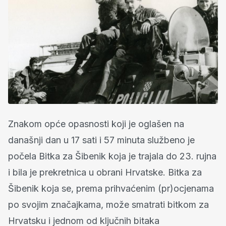
Znakom opće opasnosti koji je oglašen na
današnji dan u 17 sati i 57 minuta službeno je
počela Bitka za Šibenik koja je trajala do 23. rujna
i bila je prekretnica u obrani Hrvatske. Bitka za
Šibenik koja se, prema prihvaćenim (pr)ocjenama
po svojim značajkama, može smatrati bitkom za
Hrvatsku i jednom od ključnih bitaka