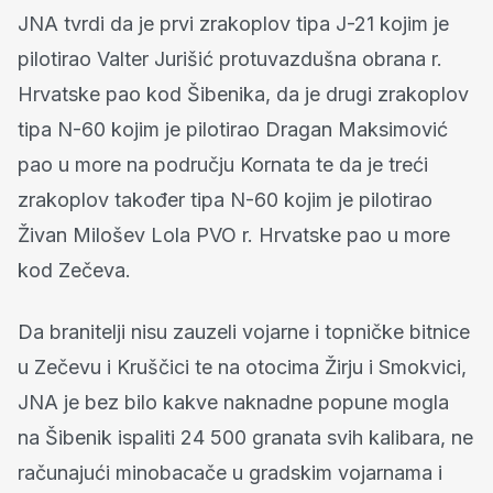
JNA tvrdi da je prvi zrakoplov tipa J-21 kojim je
pilotirao Valter Jurišić protuvazdušna obrana r.
Hrvatske pao kod Šibenika, da je drugi zrakoplov
tipa N-60 kojim je pilotirao Dragan Maksimović
pao u more na području Kornata te da je treći
zrakoplov također tipa N-60 kojim je pilotirao
Živan Milošev Lola PVO r. Hrvatske pao u more
kod Zečeva.
Da branitelji nisu zauzeli vojarne i topničke bitnice
u Zečevu i Kruščici te na otocima Žirju i Smokvici,
JNA je bez bilo kakve naknadne popune mogla
na Šibenik ispaliti 24 500 granata svih kalibara, ne
računajući minobacače u gradskim vojarnama i