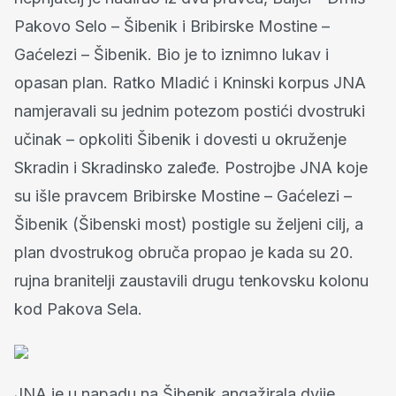
Pakovo Selo – Šibenik i Bribirske Mostine –
Gaćelezi – Šibenik. Bio je to iznimno lukav i
opasan plan. Ratko Mladić i Kninski korpus JNA
namjeravali su jednim potezom postići dvostruki
učinak – opkoliti Šibenik i dovesti u okruženje
Skradin i Skradinsko zaleđe. Postrojbe JNA koje
su išle pravcem Bribirske Mostine – Gaćelezi –
Šibenik (Šibenski most) postigle su željeni cilj, a
plan dvostrukog obruča propao je kada su 20.
rujna branitelji zaustavili drugu tenkovsku kolonu
kod Pakova Sela.
JNA je u napadu na Šibenik angažirala dvije