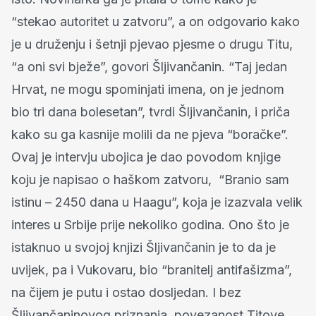
“stekao autoritet u zatvoru”, a on odgovario kako
je u druženju i šetnji pjevao pjesme o drugu Titu,
“a oni svi bježe”, govori Šljivančanin. “Taj jedan
Hrvat, ne mogu spominjati imena, on je jednom
bio tri dana bolesetan”, tvrdi Šljivančanin, i priča
kako su ga kasnije molili da ne pjeva “boračke”.
Ovaj je intervju ubojica je dao povodom knjige
koju je napisao o haškom zatvoru, “Branio sam
istinu – 2450 dana u Haagu”, koja je izazvala velik
interes u Srbije prije nekoliko godina. Ono što je
istaknuo u svojoj knjizi Šljivančanin je to da je
uvijek, pa i Vukovaru, bio “branitelj antifašizma”,
na čijem je putu i ostao dosljedan. I bez
Šljivančaninovog priznanja, povezanost Titove