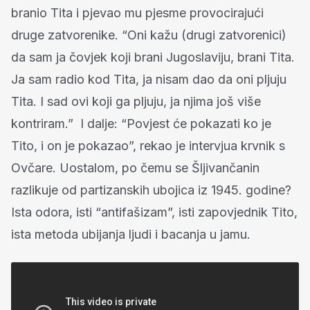
branio Tita i pjevao mu pjesme provocirajući
druge zatvorenike. “Oni kažu (drugi zatvorenici)
da sam ja čovjek koji brani Jugoslaviju, brani Tita.
Ja sam radio kod Tita, ja nisam dao da oni pljuju
Tita. I sad ovi koji ga pljuju, ja njima još više
kontriram.” I dalje: “Povjest će pokazati ko je
Tito, i on je pokazao”, rekao je intervjua krvnik s
Ovčare. Uostalom, po čemu se Šljivančanin
razlikuje od partizanskih ubojica iz 1945. godine?
Ista odora, isti “antifašizam”, isti zapovjednik Tito,
ista metoda ubijanja ljudi i bacanja u jamu.