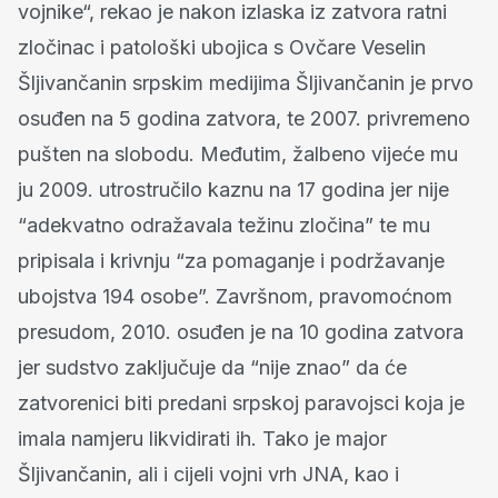
vojnike“, rekao je nakon izlaska iz zatvora ratni
zločinac i patološki ubojica s Ovčare Veselin
Šljivančanin srpskim medijima Šljivančanin je prvo
osuđen na 5 godina zatvora, te 2007. privremeno
pušten na slobodu. Međutim, žalbeno vijeće mu
ju 2009. utrostručilo kaznu na 17 godina jer nije
“adekvatno odražavala težinu zločina” te mu
pripisala i krivnju “za pomaganje i podržavanje
ubojstva 194 osobe”. Završnom, pravomoćnom
presudom, 2010. osuđen je na 10 godina zatvora
jer sudstvo zaključuje da “nije znao” da će
zatvorenici biti predani srpskoj paravojsci koja je
imala namjeru likvidirati ih. Tako je major
Šljivančanin, ali i cijeli vojni vrh JNA, kao i