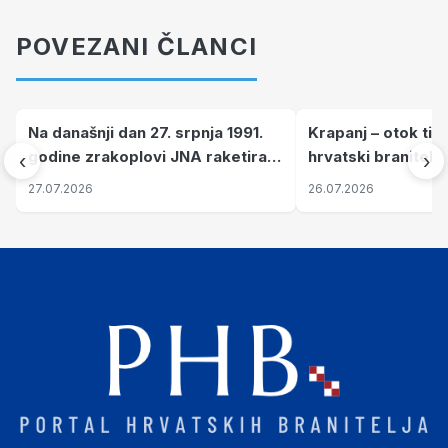
POVEZANI ČLANCI
Na današnji dan 27. srpnja 1991.
Krapanj – otok tiš
godine zrakoplovi JNA raketirali
hrvatski branitelj
‹
›
su vojarnu i obučni centar "Nikola
pronalaze mir
27.07.2026
26.07.2026
Šubić Zrinski" popularno zvanu
"Opatovačka pustara"