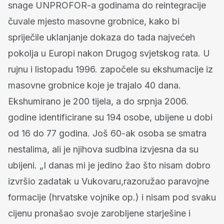
snage UNPROFOR-a godinama do reintegracije
čuvale mjesto masovne grobnice, kako bi
spriječile uklanjanje dokaza do tada najvećeh
pokolja u Europi nakon Drugog svjetskog rata. U
rujnu i listopadu 1996. započele su ekshumacije iz
masovne grobnice koje je trajalo 40 dana.
Ekshumirano je 200 tijela, a do srpnja 2006.
godine identificirane su 194 osobe, ubijene u dobi
od 16 do 77 godina. Još 60-ak osoba se smatra
nestalima, ali je njihova sudbina izvjesna da su
ubijeni. „I danas mi je jedino žao što nisam dobro
izvršio zadatak u Vukovaru,razoružao paravojne
formacije (hrvatske vojnike op.) i nisam pod svaku
cijenu pronašao svoje zarobljene starješine i