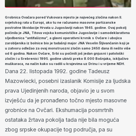
Grobnica Ovačara pored Vukovara mjesto je najvećeg zločina nakon II.
svjetskog rata u Europi, ako tu ne računamo masovne partizanske
postratne likvidacije Hrvata u Jugoslaviji nakon 1945. godine. Ovaj pokolj
počinila je JNA, Titova vojska komunističke Jugoslavije i samodeklarativna
sljedbenica “antifašizma”, a glavni operativni krvnik s Ovčare i ubojica
zarobljenika iz bolnice bio je tadašnji major JNA Veselin Šljivančanin koji je
u zatvoru odležao za ovaj monstruozni zločin samo 2450 dana ili nešto više
od 6 godina.
Nakon Ovčare, Srbi su počinili još jedan gnjusni i patološki
zločin i u Srebrenici 1995. godine ubivši preko 8.000 Bošnjaka, isključivo
muškaraca, na način kako su radili u krajevima uz Drinu i u vrijeme NDH.
Dana 22. listopada 1992. godine Tadeusz
Mazowiecki, posebni izaslanik Komisije za ljudska
prava Ujedinjenih naroda, objavio je u svom
izvješću da je pronađeno točno mjesto masovne
grobnice na Ovčari. Ekshumacija posmrtnih
ostataka žrtava pokolja tada nije bila moguća
zbog srpske okupacije tog područja, pa su