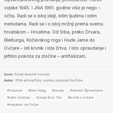
vojske 1945. i JNA 1991. godine više je nego –
očita. Radi se o istoj ideji, istim ljudima i istim
metodama. Radi se i o istoj mržnji prema svemu
hrvatskom – Hrvatima. Od Srba, preko Drvara,
Bleiburga, Kočevskog roga i Hude Jame do
Ovčare – isti krvnik i ista žrtva. I isto opravdanje i
jeftino pokriće za zločine – antifašizam.
Izvor:
Portal dnevnih novosti
Autor:
PDN-arhiva/Foto: snimka zaslona/YouTube
#Vukovar
#Den Haag
#osuda
#Veselin Šljivančanin
#ratni zločinac
#Josip Broz Tito
#krvnik s ovčare
#masakar na Ovčari