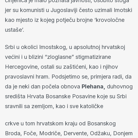
činjenica je malo poznata javnosti, osobito stoga
jer su komunisti u Jugoslaviji često uzimali Imotski
kao mjesto iz kojeg potječu brojne ‘krovoločne
ustaše’.
Srbi u okolici Imostskog, u apsolutnoj hrvatskoj
većini i u blizini “zloglasne” stigmatizirane
Hercegovine, ostali su zaštićeni, kao i njihov
pravoslavni hram. Podsjetimo se, primjera radi, da
da je neki dan počela obnova
Plehana,
duhovnog
središta Hrvata Bosanske Posavine koje su Srbi
sravnili sa zemljom, kao i sve katoličke
crkve u tom hrvatskom kraju od Bosanskog
Broda, Foče, Modriče, Dervente, Odžaku, Donjem