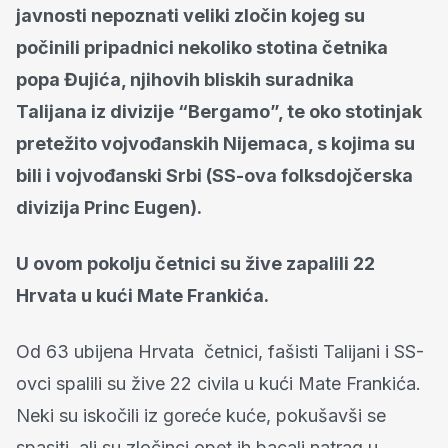
javnosti nepoznati veliki zločin kojeg su
počinili pripadnici nekoliko stotina četnika
popa Đujića, njihovih bliskih suradnika
Talijana iz divizije “Bergamo”, te oko stotinjak
pretežito vojvođanskih Nijemaca, s kojima su
bili i vojvođanski Srbi (SS-ova folksdojčerska
divizija Princ Eugen).
U ovom pokolju četnici su žive zapalili 22
Hrvata u kući Mate Frankića.
Od 63 ubijena Hrvata četnici, fašisti Talijani i SS-
ovci spalili su žive 22 civila u kući Mate Frankića.
Neki su iskočili iz goreće kuće, pokušavši se
spasiti, ali su zločinci opet ih bacali natrag u