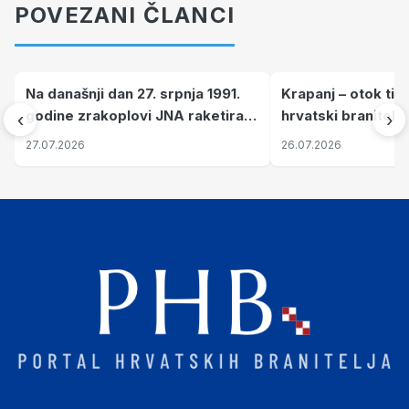
POVEZANI ČLANCI
Na današnji dan 27. srpnja 1991.
Krapanj – otok tiš
godine zrakoplovi JNA raketirali
hrvatski branitelj
‹
›
su vojarnu i obučni centar "Nikola
pronalaze mir
27.07.2026
26.07.2026
Šubić Zrinski" popularno zvanu
"Opatovačka pustara"