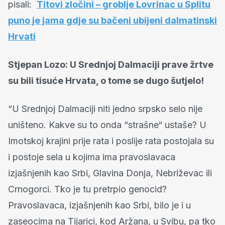
pisali:
Titovi zločini – groblje Lovrinac u Splitu
puno je jama gdje su bačeni ubijeni dalmatinski
Hrvati
Stjepan Lozo: U Srednjoj Dalmaciji prave žrtve
su bili tisuće Hrvata, o tome se dugo šutjelo!
“U Srednjoj Dalmaciji niti jedno srpsko selo nije
uništeno. Kakve su to onda “strašne“ ustaše? U
Imotskoj krajini prije rata i poslije rata postojala su
i postoje sela u kojima ima pravoslavaca
izjašnjenih kao Srbi, Glavina Donja, Nebriževac ili
Crnogorci. Tko je tu pretrpio genocid?
Pravoslavaca, izjašnjenih kao Srbi, bilo je i u
zaseocima na Tijarici, kod Aržana, u Svibu, pa tko