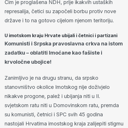
Čim je proglašena NDH, prije ikakvih ustaških
represalija, četici su započeli borbu protiv nove
države i to na gotovo cijelom njenom teritoriju.
U imotskom kraju Hrvate ubijali i četnici i partizani
Komunisti i Srpska pravoslavna crkva na istom
zadatku – oblatiti Imoćane kao fašiste i
krvoločne ubojice!
Zanimljivo je na drugu stranu, da srpsko
stanovništvo okolice Imotskog nije doživjelo
nikakve progone, palež i ubijanja niti u II.
svjetskom ratu niti u Domovinskom ratu, premda
su komunisti, četnici i SPC svih 45 godina
nastojali Hrvatima imostskog kraja zalijepiti stigmu