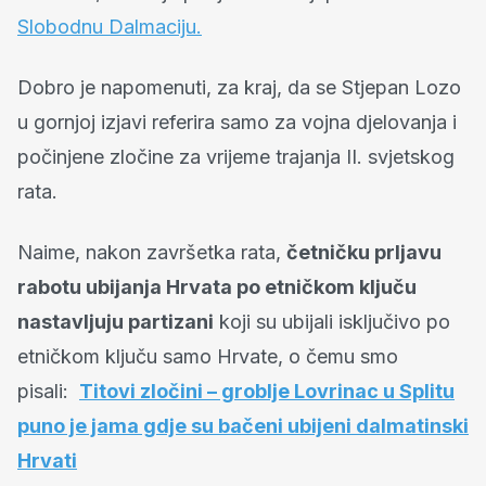
Slobodnu Dalmaciju.
Dobro je napomenuti, za kraj, da se Stjepan Lozo
u gornjoj izjavi referira samo za vojna djelovanja i
počinjene zločine za vrijeme trajanja II. svjetskog
rata.
Naime, nakon završetka rata,
četničku prljavu
rabotu ubijanja Hrvata po etničkom ključu
nastavljuju partizani
koji su ubijali isključivo po
etničkom ključu samo Hrvate, o čemu smo
pisali:
Titovi zločini – groblje Lovrinac u Splitu
puno je jama gdje su bačeni ubijeni dalmatinski
Hrvati