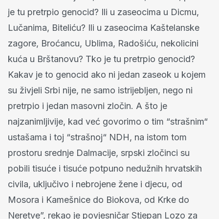
je tu pretrpio genocid? Ili u zaseocima u Dicmu,
Lučanima, Biteliću? Ili u zaseocima Kaštelanske
zagore, Broćancu, Ublima, Radošiću, nekolicini
kuća u Brštanovu? Tko je tu pretrpio genocid?
Kakav je to genocid ako ni jedan zaseok u kojem
su živjeli Srbi nije, ne samo istrijebljen, nego ni
pretrpio i jedan masovni zločin. A što je
najzanimljivije, kad već govorimo o tim “strašnim“
ustašama i toj “strašnoj“ NDH, na istom tom
prostoru srednje Dalmacije, srpski zločinci su
pobili tisuće i tisuće potpuno nedužnih hrvatskih
civila, uključivo i nebrojene žene i djecu, od
Mosora i Kamešnice do Biokova, od Krke do
Neretve”, rekao je povjesničar Stjepan Lozo za