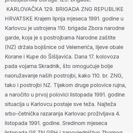
KARLOVAČKA 129. BRIGADA ZNG REPUBLIKE
HRVATSKE Krajem lipnja mjeseca 1991. godine u
Karlovcu je ustrojena 110. brigada Zbora narodne
garde, koja je s postrojbama Narodne zaštite
(NZ) držala bojišnice od Velemerića, lijeve obale
Korane i Kupe do Šišljavića. Dana 17. kolovoza
pada vojarna Skradnik, što omogućuje bolje
naoružavanje naših postrojbi, kako 110. br. ZNG,
tako i postrojbi NZ. Tijekom druge polovice rujna,
a naročito u prvoj polovici listopada 1991. godine
situacija u Karlovcu postaje sve teža. Najteža
srbo-četnička razaranja Karlovac proživljava 4.
listopada 1991. godine. Sredinom mjeseca
listopada GS ZN GRH i zapovjedništvo Zbornog