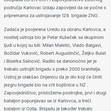
područja Karlovac izdaju zapovijed da se počne s
pripremama za ustrojavanje 129. brigade ZNG .
Zadaća je povjerena Uredu za obranu Karlovca, a
nositelj ustroja bio je Petar Kušeček sa skupinom
ljudi u kojoj su bili: Milan Maletić, Vlado Balgavi,
Božidar Vuković, Robert Augustinčić, Željko Bulat
i Biserka Sainović. Radilo se danonoćno jer je
trebalo ustrojiti brigadu s preko 2000 branitelja.
Ustroj je olakšao činjenicu da je dio koji će činiti
jezgru brigade bio na crti bojišnice u NZ .
Zapovjedništvo, pristožerne postrojbe, prvi i drugi
bataljon popunjavao se iz Karlovca, a treći
bataljon iz Ozlja. Brigadu je također trebalo