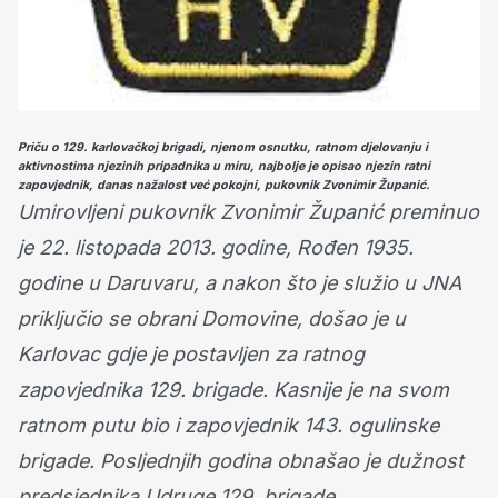
Priču o 129. karlovačkoj brigadi, njenom osnutku, ratnom djelovanju i
aktivnostima njezinih pripadnika u miru, najbolje je opisao njezin ratni
zapovjednik, danas nažalost već pokojni, pukovnik Zvonimir Županić.
Umirovljeni pukovnik Zvonimir Županić preminuo
je 22. listopada 2013. godine, Rođen 1935.
godine u Daruvaru, a nakon što je služio u JNA
priključio se obrani Domovine, došao je u
Karlovac gdje je postavljen za ratnog
zapovjednika 129. brigade. Kasnije je na svom
ratnom putu bio i zapovjednik 143. ogulinske
brigade. Posljednjih godina obnašao je dužnost
predsjednika Udruge 129. brigade.