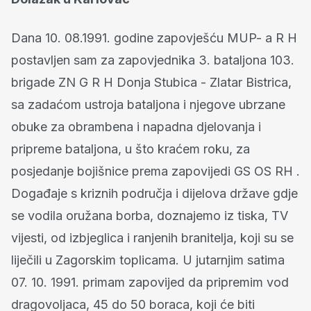
Dana 10. 08.1991. godine zapovješću MUP- a R H
postavljen sam za zapovjednika 3. bataljona 103.
brigade ZN G R H Donja Stubica - Zlatar Bistrica,
sa zadaćom ustroja bataljona i njegove ubrzane
obuke za obrambena i napadna djelovanja i
pripreme bataljona, u što kraćem roku, za
posjedanje bojišnice prema zapovijedi GS OS RH .
Događaje s kriznih područja i dijelova države gdje
se vodila oružana borba, doznajemo iz tiska, TV
vijesti, od izbjeglica i ranjenih branitelja, koji su se
liječili u Zagorskim toplicama. U jutarnjim satima
07. 10. 1991. primam zapovijed da pripremim vod
dragovoljaca, 45 do 50 boraca, koji će biti