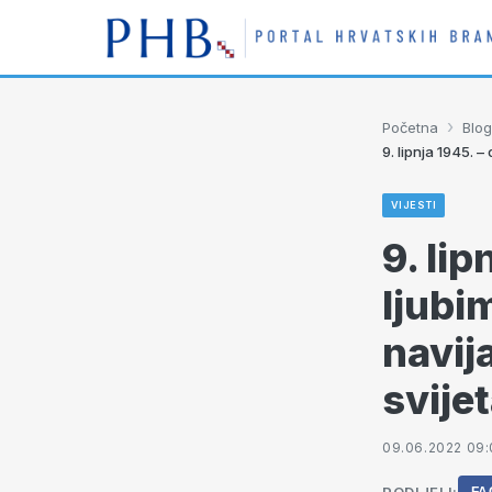
›
Početna
Blog
9. lipnja 1945. 
VIJESTI
9. li
ljubi
navij
svije
09.06.2022 09