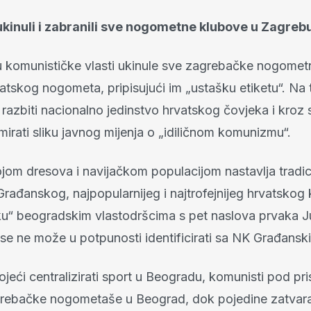
kinuli i zabranili sve nogometne klubove u Zagreb
su komunističke vlasti ukinule sve zagrebačke nogomet
atskog nogometa, pripisujući im „ustašku etiketu“. Na 
 razbiti nacionalno jedinstvo hrvatskog čovjeka i kroz 
ormirati sliku javnog mijenja o „idiličnom komunizmu“.
ojom dresova i navijačkom populacijom nastavlja tradic
Građanskog, najpopularnijeg i najtrofejnijeg hrvatskog k
oku“ beogradskim vlastodršcima s pet naslova prvaka J
e ne može u potpunosti identificirati sa NK Građansk
jeći centralizirati sport u Beogradu, komunisti pod pri
grebačke nogometaše u Beograd, dok pojedine zatvaraj