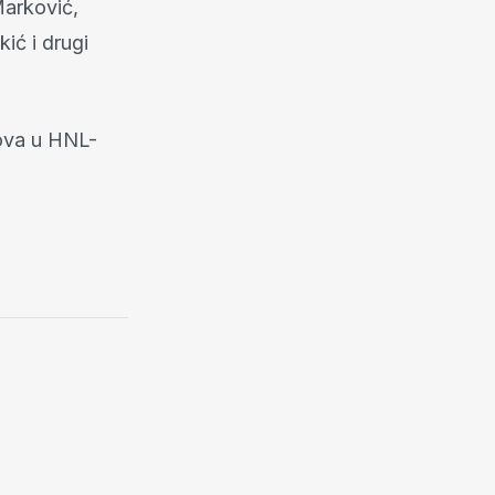
Marković,
ić i drugi
bova u HNL-