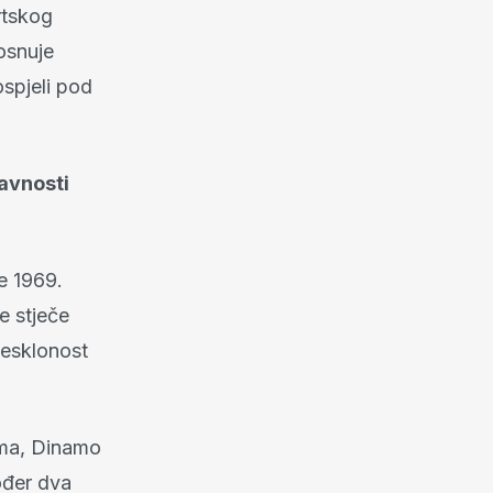
rtskog
osnuje
spjeli pod
javnosti
e 1969.
e stječe
 nesklonost
žima, Dinamo
ođer dva