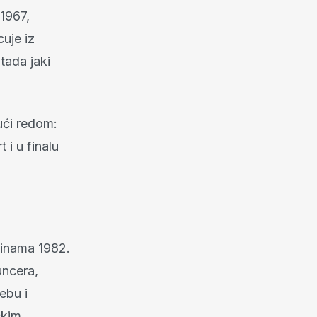
 1967,
cuje iz
tada jaki
ući redom:
 i u finalu
Dinama 1982.
uncera,
ebu i
skim