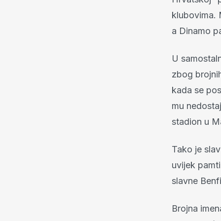
klubovima. 
a Dinamo pad
U samostalno
zbog brojni
kada se pos
mu nedostaje
stadion u M
Tako je slav
uvijek pamt
slavne Benf
Brojna imen