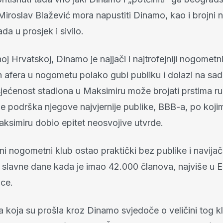
Miroslav Blažević mora napustiti Dinamo, kao i brojni
a u prosjek i sivilo.
j Hrvatskoj, Dinamo je najjači i najtrofejniji nogometni 
h afera u nogometu polako gubi publiku i dolazi na sa
jećenost stadiona u Maksimiru može brojati prstima r
 podrška njegove najvjernije publike, BBB-a, po kojim
aksimiru dobio epitet neosvojive utvrde.
ni nogometni klub ostao praktički bez publike i navijač
i slavne dane kada je imao 42.000 članova, najviše u E
ice.
a koja su prošla kroz Dinamo svjedoče o veličini tog k