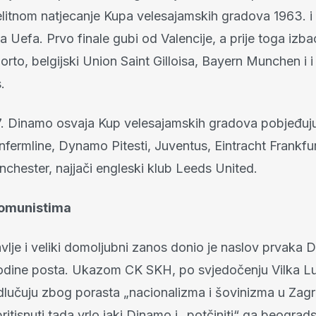
elitnom natjecanje Kupa velesajamskih gradova 1963. i
 Uefa. Prvo finale gubi od Valencije, a prije toga izba
orto, belgijski Union Saint Gilloisa, Bayern Munchen i i 
.
. Dinamo osvaja Kup velesajamskih gradova pobjeđuj
fermline, Dynamo Pitesti, Juventus, Eintracht Frankfurt
chester, najjači engleski klub Leeds United.
komunistima
vlje i veliki domoljubni zanos donio je naslov prvaka 
dine posta. Ukazom CK SKH, po svjedočenju Vilka L
dlučuju zbog porasta „nacionalizma i šovinizma u Zagr
ritisnuti tada vrlo jaki Dinamo i „potčiniti“ ga beograd