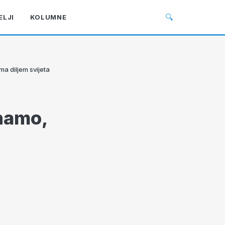
🔍
ELJI
KOLUMNE
a diljem svijeta
inamo,