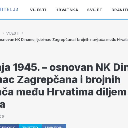
VIJESTI
HRVATSKA
SVIJET
BRANIT
›
›
VIJESTI
– osnovan NK Dinamo, ljubimac Zagrepčana i brojnih navijača među Hrvatim
pnja 1945. – osnovan NK D
mac Zagrepčana i brojnih
ača među Hrvatima diljem
ta
:06