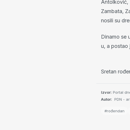
Antolković, 
Zambata, Za
nosili su d
Dinamo se u
u, a postao 
Sretan rođe
Izvor:
Portal dn
Autor:
PDN - arh
#rođendan