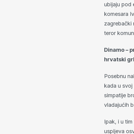
ubijaju pod
komesara Iv
zagrebački 
teror komun
Dinamo – pr
hrvatski gr
Posebnu na
kada u svoj 
simpatije br
vladajućih 
Ipak, i u ti
uspijeva osv