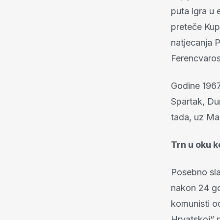
puta igra u 
preteče Kupa
natjecanja P
Ferencvaros
Godine 1967
Spartak, Dun
tada, uz Man
Trn u oku 
Posebno sla
nakon 24 go
komunisti o
Hrvatskoj“ p