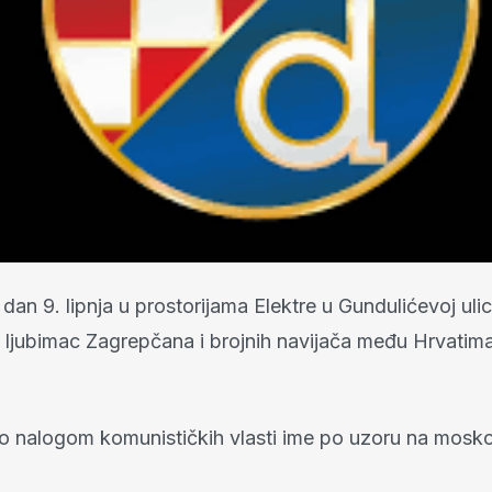
dan 9. lipnja u prostorijama Elektre u Gundulićevoj uli
ljubimac Zagrepčana i brojnih navijača među Hrvatima
io nalogom komunističkih vlasti ime po uzoru na mosk