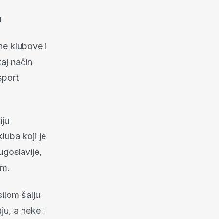
u
ne klubove i
taj način
sport
iju
luba koji je
ugoslavije,
im.
silom šalju
u, a neke i