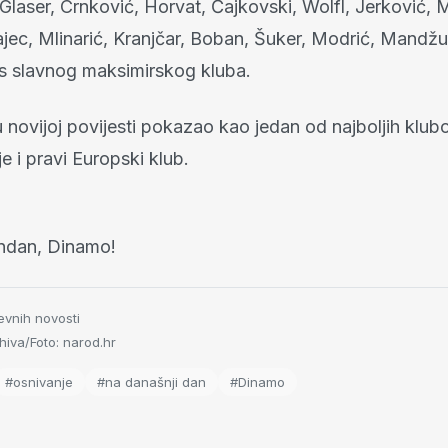
Glaser, Crnković, Horvat, Čajkovski, Wolfl, Jerković, 
jec, Mlinarić, Kranjčar, Boban, Šuker, Modrić, Mandžuk
res slavnog maksimirskog kluba.
 novijoj povijesti pokazao kao jedan od najboljih klu
je i pravi Europski klub.
ndan, Dinamo!
evnih novosti
iva/Foto: narod.hr
#osnivanje
#na današnji dan
#Dinamo