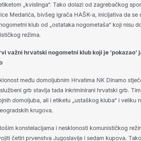
 etiketom „kvislinga“. Tako dolazi od zagrebačkog spo
ice Medarića, bivšeg igrača HAŠK-a, inicijativa da se 
nogometni klub od „ostataka nogometaša“ koji nisu do
ističkog režima.
vi važni hrvatski nogometni klub koji je ‘pokazao’ 
b
klonost među domoljubnim Hrvatima NK Dinamo stječ
službeni grb stavlja tada inkriminirani hrvatski grb. Tim
ojnih domoljuba, ali i etiketu „ustaškog kluba“ i veliku
beogradskih krugova.
m lošim konstelacijama i nesklonosti komunističkog re
ojiti četiri prvenstva Jugoslavije i sedam kupova. Tak