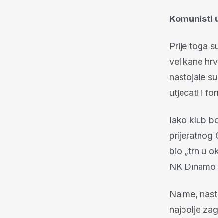
Komunisti u
Prije toga 
velikane hrv
nastojale su
utjecati i f
Iako klub b
prijeratnog 
bio „trn u 
NK Dinamo s
Naime, nasto
najbolje za