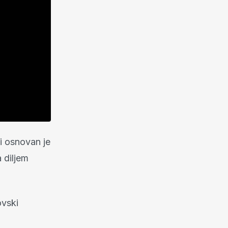
ci osnovan je
 diljem
ovski