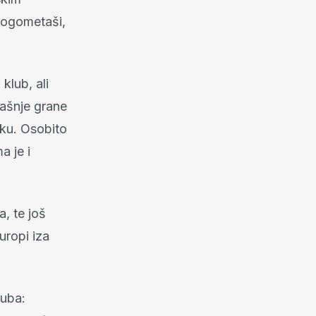
 nogometaši,
klub, ali
dašnje grane
uku. Osobito
a je i
a, te još
uropi iza
luba: