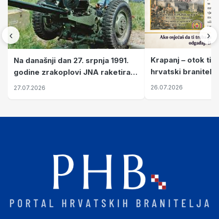
‹
›
Krapanj – otok tiš
Na današnji dan 27. srpnja 1991.
hrvatski branitelj
godine zrakoplovi JNA raketirali
pronalaze mir
su vojarnu i obučni centar "Nikola
26.07.2026
27.07.2026
Šubić Zrinski" popularno zvanu
"Opatovačka pustara"