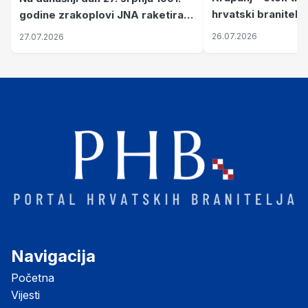
hrvatski branitelj
godine zrakoplovi JNA raketirali
pronalaze mir
su vojarnu i obučni centar "Nikola
26.07.2026
27.07.2026
Šubić Zrinski" popularno zvanu
"Opatovačka pustara"
Navigacija
Početna
Vijesti