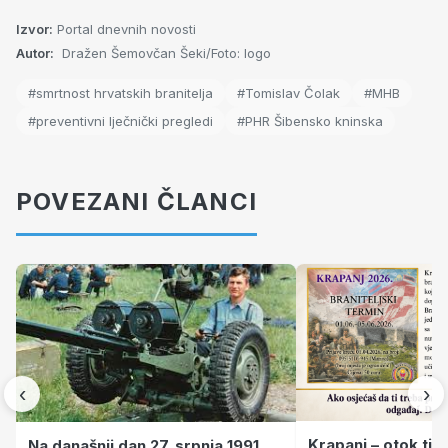
Izvor:
Portal dnevnih novosti
Autor:
Dražen Šemovčan Šeki/Foto: logo
#smrtnost hrvatskih branitelja
#Tomislav Čolak
#MHB
#preventivni lječnički pregledi
#PHR Šibensko kninska
POVEZANI ČLANCI
‹
›
Krapanj – otok tiš
Na današnji dan 27. srpnja 1991.