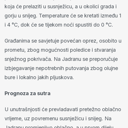
koja će prelaziti u susnježicu, a u okolici grada i
gorju u snijeg. Temperature će se kretati između 1
i 4 °C, dok će se tijekom noći spustiti do 0 °C.
Građanima se savjetuje povećan oprez, osobito u
prometu, zbog mogućnosti poledice i stvaranja
snježnog pokrivača. Na Jadranu se preporučuje
izbjegavanje nepotrebnih putovanja zbog olujne
bure i lokalno jakih pljuskova.
Prognoza za sutra
U unutrašnjosti će prevladavati pretežno oblačno
vrijeme, uz povremenu susnježicu i snijeg. Na
Jadranu promjenjivo oblačno, a u prvom dijelu