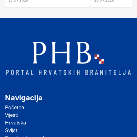
27.07.2026
26.07.2026
Šubić Zrinski" popularno zvanu
"Opatovačka pustara"
Navigacija
Početna
Vijesti
Hrvatska
Svijet