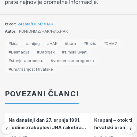
prate najnovije prometne informacije.
Izvor:
24sata/DHMZ/HAK
Autor:
PDN/DHMZ/HAK/Foto:HAK
#kiša
#snijeg
#HAK
#bura
#Božić
#DHMZ
#Dalmacija
#Badnjak
#zimski uvjeti
#stanje u prometu
#vremenska prognoza
#unutrašnjost Hrvatske
POVEZANI ČLANCI
Na današnji dan 27. srpnja 1991.
Krapanj – otok tiš
godine zrakoplovi JNA raketirali
hrvatski branitelj
‹
›
su vojarnu i obučni centar "Nikola
pronalaze mir