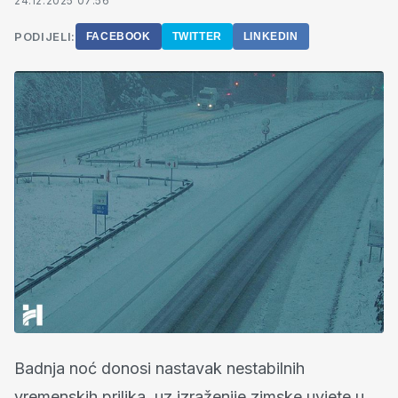
24.12.2025 07:56
PODIJELI:
FACEBOOK
TWITTER
LINKEDIN
Badnja noć donosi nastavak nestabilnih
vremenskih prilika, uz izraženije zimske uvjete u