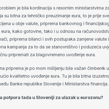
 problem je bila kordinacija s resornim ministarstvima z
a su bitna za tehničko preuzimanje eura, to je prije s
cijena u obje valute, priprema bankovnog i financijsko
 eura, kako gotovine, tako i u odnosu na računovodst
ači, priprema bilanci i svih postupaka zamjene valute 
avna kampanja za to da se stanovništvo i poduzeća uvj
nu pripremati za blagovremeno uvođenje eura.
a priprema je po mom mišljenju bila važan čimbenik u 
ućio kvalitetno uvođenje eura. Tu je bila bitna izuzetn
eđu Banke republike Slovenije i Ministarstva financija.
ila potpora tada u Sloveniji za ulazak u eurozonu?