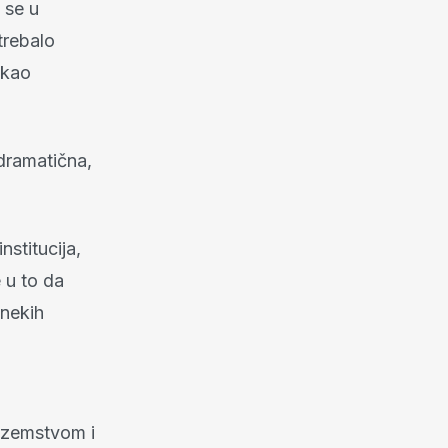
 se u
trebalo
ekao
 dramatična,
nstitucija,
e u to da
 nekih
nozemstvom i