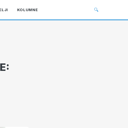
🔍
ELJI
KOLUMNE
E: