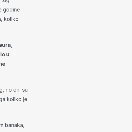
 tog
ve godine
, koliko
eura,
lo u
ene
g, no oni su
a koliko je
em banaka,