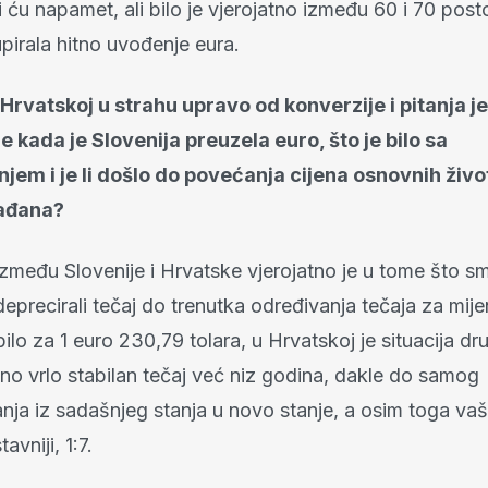
 ću napamet, ali bilo je vjerojatno između 60 i 70 posto
pirala hitno uvođenje eura.
Hrvatskoj u strahu upravo od konverzije i pitanja jes
e kada je Slovenija preuzela euro, što je bilo sa
jem i je li došlo do povećanja cijena osnovnih živo
ađana?
između Slovenije i Hrvatske vjerojatno je u tome što s
precirali tečaj do trenutka određivanja tečaja za mije
bilo za 1 euro 230,79 tolara, u Hrvatskoj je situacija dru
vno vrlo stabilan tečaj već niz godina, dakle do samog
nja iz sadašnjeg stanja u novo stanje, a osim toga va
avniji, 1:7.