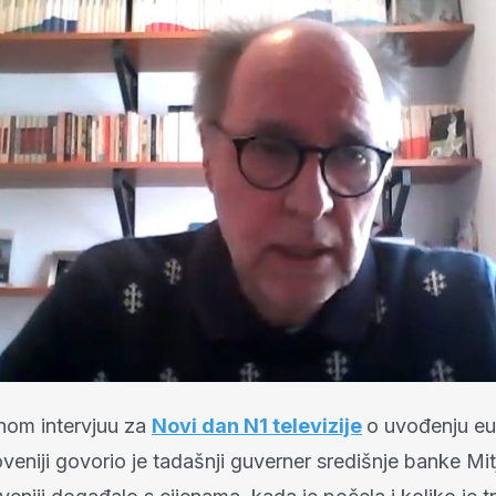
nom intervjuu za
Novi dan N1 televizije
o uvođenju eu
veniji govorio je tadašnji guverner središnje banke Mit