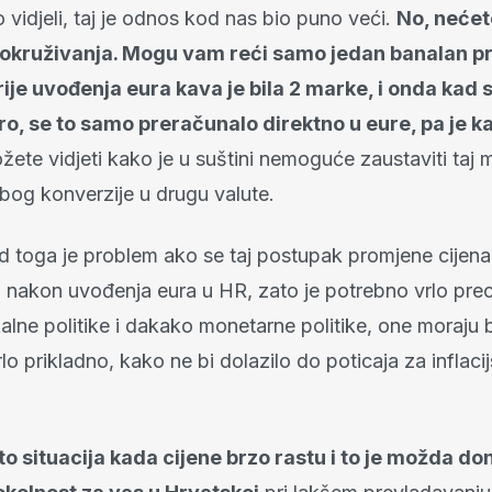
vidjeli, taj je odnos kod nas bio puno veći.
No, nećet
okruživanja. Mogu vam reći samo jedan banalan pr
prije uvođenja eura kava je bila 2 marke, i onda kad
ro, se to samo preračunalo direktno u eure, pa je ka
žete vidjeti kako je u suštini nemoguće zaustaviti taj
bog konverzije u drugu valute.
od toga je problem ako se taj postupak promjene cijena
i nakon uvođenja eura u HR, zato je potrebno vrlo pre
alne politike i dakako monetarne politike, one moraju b
rlo prikladno, kako ne bi dolazilo do poticaja za inflaci
 to situacija kada cijene brzo rastu i to je možda do