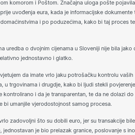
m komorom i Poštom. Značajna uloga pošte pojavila
 prije uvođenja eura, kada je informacijske dokumente 
o domaćinstvima i po poduzećima, kako bi taj proces t
a uredba o dvojnim cijenama u Sloveniji nije bila jako
relativno jednostavno i glatko.
vjetujem da imate vrlo jaku potrošačku kontrolu vaših i
, u trgovinama i drugdje, kako bi ljudi stekli povjerenj
 kontrolirano i da je transparentan, te da ne dolazi do
je bi umanjile vjerodostojnost samog procesa.
 vrlo zadovoljni što su dobili euro, jer su transakcije bile
, jednostavan je bio prelazak granice, poslovanje s i