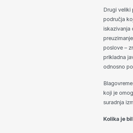
Drugi veliki
područja koj
iskazivanja 
preuzimanje
poslove – zn
prikladna j
odnosno poč
Blagovremen
koji je omog
suradnja izm
Kolika je b