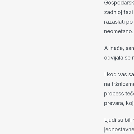
Gospodarsko
zadnjoj fazi
razaslati p
neometano.
A inače, sam
odvijala se 
I kod vas sa
na tržnicama
process teče
prevara, ko
Ljudi su bili
jednostavne