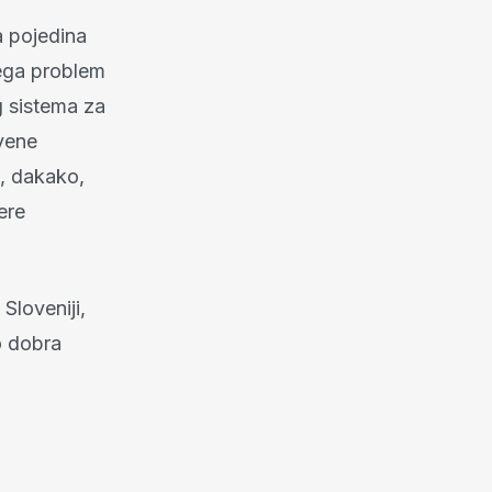
a pojedina
vega problem
g sistema za
vene
i, dakako,
ere
Sloveniji,
o dobra