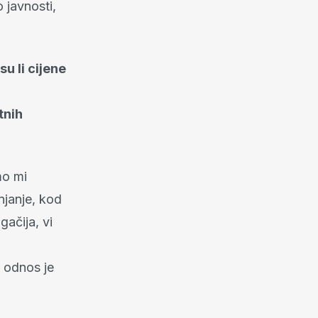
 javnosti,
u li cijene
tnih
mo mi
njanje, kod
gačija, vi
š odnos je