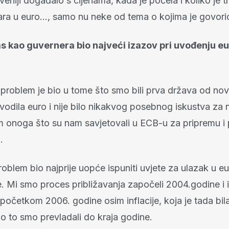
veniji događalo s cijenama, kada je počela i koliko je tr
ara u euro…, samo nu neke od tema o kojima je govori
as kao guvernera bio najveći izazov pri uvođenju eu
 problem je bio u tome što smo bili prva država od nov
vodila euro i nije bilo nikakvog posebnog iskustva za
im onoga što su nam savjetovali u ECB-u za pripremu i
.
roblem bio najprije uopće ispuniti uvjete za ulazak u e
. Mi smo proces približavanja započeli 2004.godine i i
ć početkom 2006. godine osim inflacije, koja je tada bil
o to smo prevladali do kraja godine.