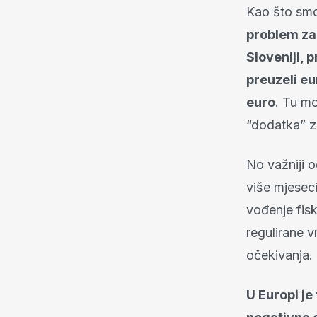
Kao što smo 
problem za
Sloveniji, 
preuzeli eu
euro
. Tu mo
“dodatka” z
No važniji 
više mjesec
vođenje fisk
regulirane v
očekivanja.
U Europi je