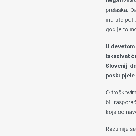
negativna o
prelaska. Da
morate potic
god je to m
U devetom 
iskazivat ć
Sloveniji da
poskupjele i
O troškovima
bili raspor
koja od nave
Razumije se