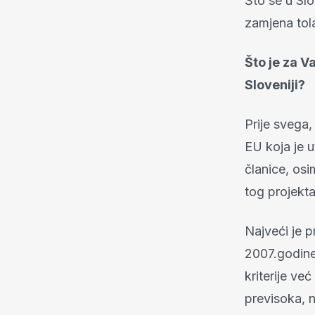
Što se u Slo
zamjena tol
Što je za V
Sloveniji?
Prije svega,
EU koja je u
članice, os
tog projekta
Najveći je p
2007.godine
kriterije ve
previsoka, n