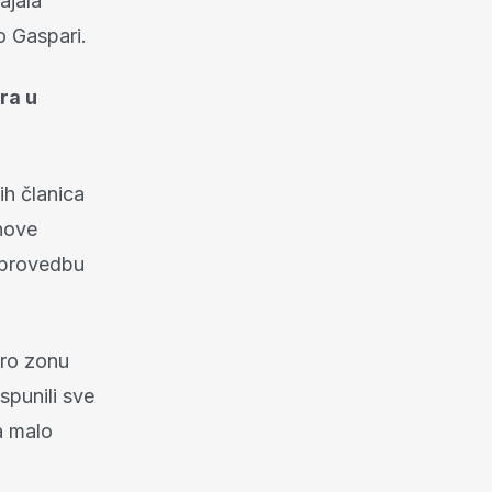
ajala
o Gaspari.
ra u
ih članica
 nove
 provedbu
uro zonu
spunili sve
a malo