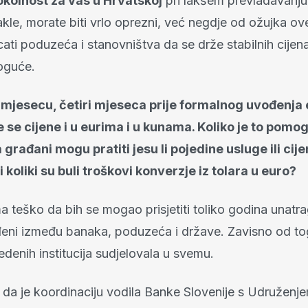
kolnost za vas u Hrvatskoj
pri lakšem prevladavanju
kle, morate biti vrlo oprezni, već negdje od ožujka o
ati poduzeća i stanovništva da se drže stabilnih cijena
oguće.
mjesecu, četiri mjeseca prije formalnog uvođenja 
e se cijene i u eurima i u kunama. Koliko je to pomog
 građani mogu pratiti jesu li pojedine usluge ili cij
 koliki su buli troškovi konverzje iz tolara u euro?
 teško da bih se mogao prisjetiti toliko godina unatra
eđeni između banaka, poduzeća i države. Zavisno od tog
denih institucija sudjelovala u svemu.
 da je koordinaciju vodila Banke Slovenije s Udruženj