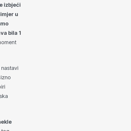
e izbjeći
imjer u
 smo
va bila 1
 moment
 nastavi
cizno
iri
jska
nekle