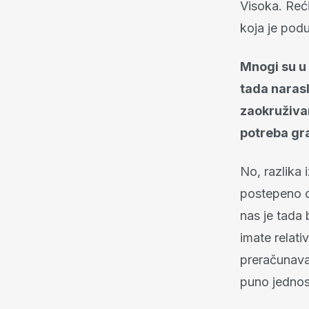
Visoka. Reći
koja je podu
Mnogi su u 
tada narasl
zaokruživan
potreba gr
No, razlika 
postepeno de
nas je tada 
imate relati
preračunava
puno jednost