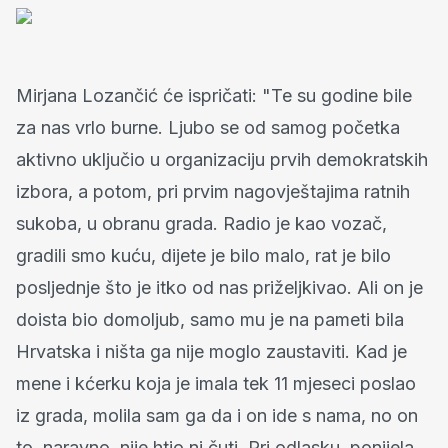
Mirjana Lozančić će ispričati: "Te su godine bile
za nas vrlo burne. Ljubo se od samog početka
aktivno uključio u organizaciju prvih demokratskih
izbora, a potom, pri prvim nagovještajima ratnih
sukoba, u obranu grada. Radio je kao vozač,
gradili smo kuću, dijete je bilo malo, rat je bilo
posljednje što je itko od nas priželjkivao. Ali on je
doista bio domoljub, samo mu je na pameti bila
Hrvatska i ništa ga nije moglo zaustaviti. Kad je
mene i kćerku koja je imala tek 11 mjeseci poslao
iz grada, molila sam ga da i on ide s nama, no on
to, naravno, nije htio ni čuti. Pri odlasku, ponijela