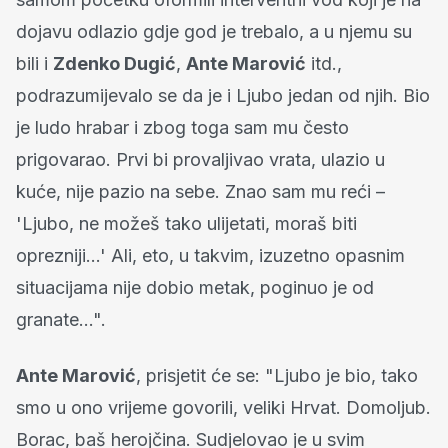
dojavu odlazio gdje god je trebalo, a u njemu su
bili i
Zdenko Dugić
,
Ante Marović
itd.,
podrazumijevalo se da je i Ljubo jedan od njih. Bio
je ludo hrabar i zbog toga sam mu često
prigovarao. Prvi bi provaljivao vrata, ulazio u
kuće, nije pazio na sebe. Znao sam mu reći –
'Ljubo, ne možeš tako ulijetati, moraš biti
oprezniji…' Ali, eto, u takvim, izuzetno opasnim
situacijama nije dobio metak, poginuo je od
granate…".
Ante Marović
, prisjetit će se: "Ljubo je bio, tako
smo u ono vrijeme govorili, veliki Hrvat. Domoljub.
Borac, baš herojčina. Sudjelovao je u svim