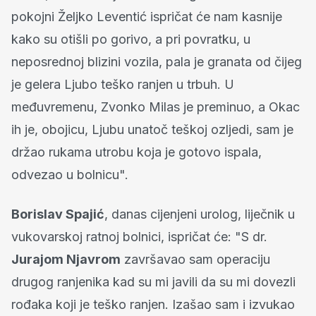
pokojni Željko Leventić ispričat će nam kasnije
kako su otišli po gorivo, a pri povratku, u
neposrednoj blizini vozila, pala je granata od čijeg
je gelera Ljubo teško ranjen u trbuh. U
međuvremenu, Zvonko Milas je preminuo, a Okac
ih je, obojicu, Ljubu unatoč teškoj ozljedi, sam je
držao rukama utrobu koja je gotovo ispala,
odvezao u bolnicu".
Borislav Spajić
, danas cijenjeni urolog, liječnik u
vukovarskoj ratnoj bolnici, ispričat će: "S dr.
Jurajom Njavrom
završavao sam operaciju
drugog ranjenika kad su mi javili da su mi dovezli
rođaka koji je teško ranjen. Izašao sam i izvukao