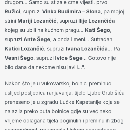
drugom… Samo su stizale crne vijesti, prvo
Ružici
, supruzi
Vinka Budimira – Slona
, pa mojoj
strini
Mariji Lozančić
, supruzi
Ilije Lozančića
kojeg su ubili na kućnom pragu…
Kati Šego
,
supruzi
Ante Šege
, a onda i meni… Sutradan
Katici Lozančić
, supruzi
Ivana Lozančića
… Pa
Vesni Šego
, supruzi
Ivice
Šege
… Gotovo nije
bilo dana da nekome nisu javili…".
Nakon što je u vukovarskoj bolnici preminuo
uslijed posljedica ranjavanja, tijelo Ljube Grubišića
preneseno je u zgradu Lučke Kapetanije koja se
nalazila preko puta bolnice gdje su već neko
vrijeme odlagana tijela poginulih i preminulih zbog
nemogućnosti pokapanja tijekom neprestanog