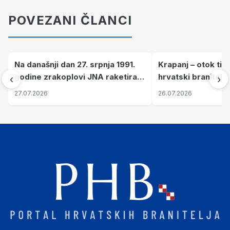
POVEZANI ČLANCI
Na današnji dan 27. srpnja 1991.
Krapanj – otok tiš
godine zrakoplovi JNA raketirali
hrvatski branitelj
‹
›
su vojarnu i obučni centar "Nikola
pronalaze mir
27.07.2026
26.07.2026
Šubić Zrinski" popularno zvanu
"Opatovačka pustara"