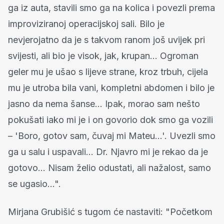
ga iz auta, stavili smo ga na kolica i povezli prema
improviziranoj operacijskoj sali. Bilo je
nevjerojatno da je s takvom ranom još uvijek pri
svijesti, ali bio je visok, jak, krupan… Ogroman
geler mu je ušao s lijeve strane, kroz trbuh, cijela
mu je utroba bila vani, kompletni abdomen i bilo je
jasno da nema šanse… Ipak, morao sam nešto
pokušati iako mi je i on govorio dok smo ga vozili
– 'Boro, gotov sam, čuvaj mi Mateu…'. Uvezli smo
ga u salu i uspavali… Dr. Njavro mi je rekao da je
gotovo… Nisam želio odustati, ali nažalost, samo
se ugasio…".
Mirjana Grubišić s tugom će nastaviti: "Početkom