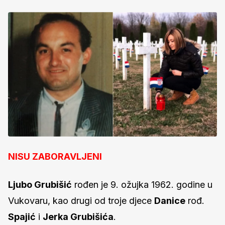
NISU ZABORAVLJENI
Ljubo Grubišić
rođen je 9. ožujka 1962. godine u
Vukovaru, kao drugi od troje djece
Danice
rođ.
Spajić
i
Jerka Grubišića
.