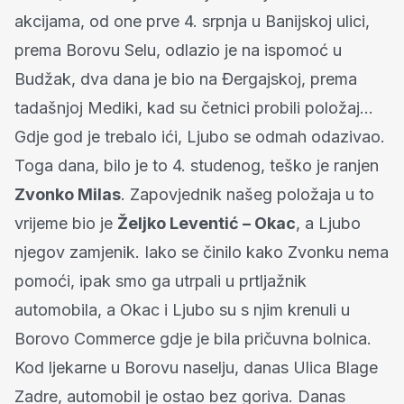
akcijama, od one prve 4. srpnja u Banijskoj ulici,
prema Borovu Selu, odlazio je na ispomoć u
Budžak, dva dana je bio na Đergajskoj, prema
tadašnjoj Mediki, kad su četnici probili položaj…
Gdje god je trebalo ići, Ljubo se odmah odazivao.
Toga dana, bilo je to 4. studenog, teško je ranjen
Zvonko Milas
. Zapovjednik našeg položaja u to
vrijeme bio je
Željko Leventić – Okac
, a Ljubo
njegov zamjenik. Iako se činilo kako Zvonku nema
pomoći, ipak smo ga utrpali u prtljažnik
automobila, a Okac i Ljubo su s njim krenuli u
Borovo Commerce gdje je bila pričuvna bolnica.
Kod ljekarne u Borovu naselju, danas Ulica Blage
Zadre, automobil je ostao bez goriva. Danas