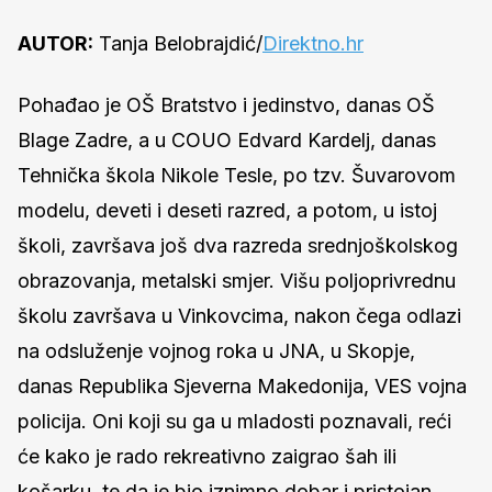
AUTOR:
Tanja Belobrajdić/
Direktno.hr
Pohađao je OŠ Bratstvo i jedinstvo, danas OŠ
Blage Zadre, a u COUO Edvard Kardelj, danas
Tehnička škola Nikole Tesle, po tzv. Šuvarovom
modelu, deveti i deseti razred, a potom, u istoj
školi, završava još dva razreda srednjoškolskog
obrazovanja, metalski smjer. Višu poljoprivrednu
školu završava u Vinkovcima, nakon čega odlazi
na odsluženje vojnog roka u JNA, u Skopje,
danas Republika Sjeverna Makedonija, VES vojna
policija. Oni koji su ga u mladosti poznavali, reći
će kako je rado rekreativno zaigrao šah ili
košarku, te da je bio iznimno dobar i pristojan