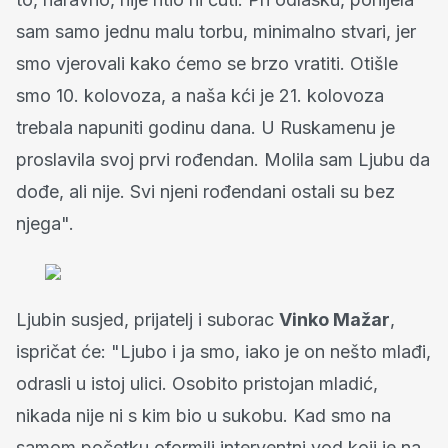
sam samo jednu malu torbu, minimalno stvari, jer
smo vjerovali kako ćemo se brzo vratiti. Otišle
smo 10. kolovoza, a naša kći je 21. kolovoza
trebala napuniti godinu dana. U Ruskamenu je
proslavila svoj prvi rođendan. Molila sam Ljubu da
dođe, ali nije. Svi njeni rođendani ostali su bez
njega".
Ljubin susjed, prijatelj i suborac
Vinko Mažar
,
ispričat će: "Ljubo i ja smo, iako je on nešto mlađi,
odrasli u istoj ulici. Osobito pristojan mladić,
nikada nije ni s kim bio u sukobu. Kad smo na
samom početku oformili interventni vod koji je na