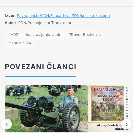
Izvor:
Priznajem.hr/PDN/Foto:arhiva PDN/snimka zaslona
Autor:
PDN/Priznajem.hr/Dnevnik.hr
#HDZ
#sastavljanje vlade
#Davor Božinović
#izbori 2024
POVEZANI ČLANCI
‹
›