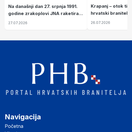
Krapanj – otok tiš
Na današnji dan 27. srpnja 1991.
hrvatski branitelj
godine zrakoplovi JNA raketirali
pronalaze mir
su vojarnu i obučni centar "Nikola
26.07.2026
27.07.2026
Šubić Zrinski" popularno zvanu
"Opatovačka pustara"
Navigacija
Početna