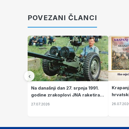
POVEZANI ČLANCI
‹
Krapanj
Na današnji dan 27. srpnja 1991.
hrvatsk
godine zrakoplovi JNA raketirali
pronala
su vojarnu i obučni centar "Nikola
26.07.202
27.07.2026
Šubić Zrinski" popularno zvanu
"Opatovačka pustara"