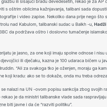
 glazbu ili šišajući bradu devedesetih, rekao je za AP 
iti s oštrim oblicima kažnjavanja, talibani sada dopustiti
tografije i video zapise. Nekoliko dana prije nego što s
ntrolu nad Kabulom, talibanski sudac u Balkh -u,
Hadži
 BBC da podržava oštro i doslovno tumačenje islamsk
ijatu je jasno, za one koji imaju spolne odnose i nisu u
 djevojčici ili dječaku, kazna je 100 udaraca bičem u jav
druddin. “Ali za svakoga tko je oženjen, moraju ga ka
ne koji kradu: ako se to dokaže, onda mu treba odrezat
i se nalazi na UN -ovom popisu sankcija zbog svojih ra
rekao je da ministri talibanske vlade sada raspravljaj
zne biti javne i da će “razviti politiku”.