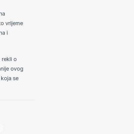
na
to vrijeme
na i
 rekli o
anije ovog
 koja se