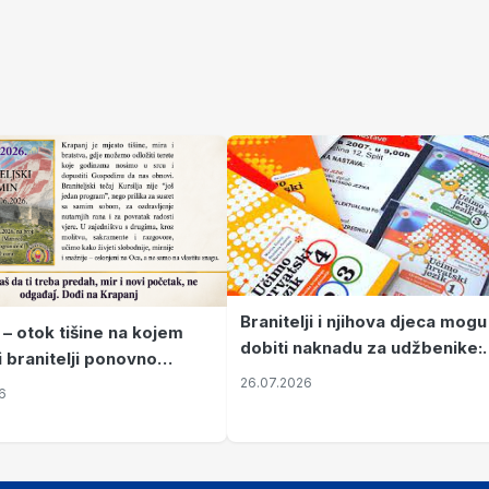
Branitelji i njihova djeca mogu
 – otok tišine na kojem
dobiti naknadu za udžbenike:
i branitelji ponovno
zahtjevi se podnose do 31.
26.07.2026
ze mir
6
listopada