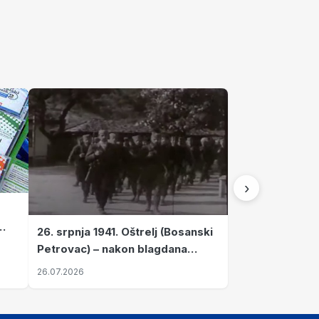
›
26. srpnja 1941. Oštrelj (Bosanski
Petrovac) – nakon blagdana
Svete Ane izvršen napad srpskih
26.07.2026
ustanika na vlak s ženama i
djecom