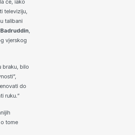
da će, iako
 televiziju,
u talibani
 Badruddin
,
og vjerskog
 braku, bilo
nosti”,
menovati do
i ruku.”
nijih
u o tome