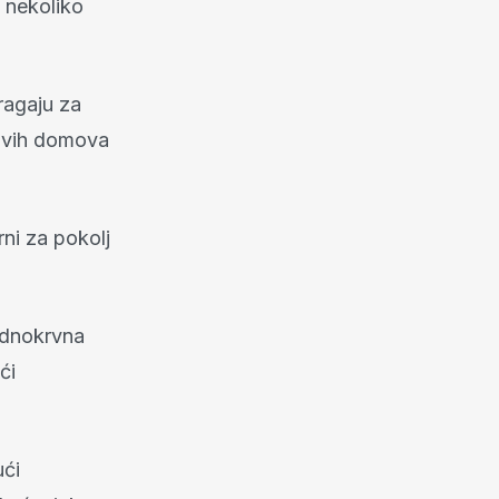
 nekoliko
ragaju za
hovih domova
ni za pokolj
adnokrvna
ći
ući