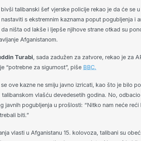
bivši talibanski šef vjerske policije rekao je da će se u
 nastaviti s ekstremnim kaznama poput pogubljenja i a
 da ništa od lakše i ljepše njihove strane otkad su po
ravljanje Afganistanom.
ddin Turabi
, sada zadužen za zatvore, rekao je za 
je “potrebne za sigurnost”, piše
BBC.
se ove kazne ne smiju javno izricati, kao što je bilo p
talibanskom vlašću devedesetih godina. No, odbacio 
g javnih pogubljenja u prošlosti: “Nitko nam neće reći 
rebali biti.”
ja vlasti u Afganistanu 15. kolovoza, talibani su obeća