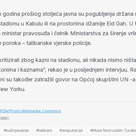
 godina prošlog stoljeća javna su pogubljenja držana 
adionu u Kabulu ili na prostorima džamije Eid Gah. U 
o ministar pravosuđa i čelnik Ministarstva za širenje vrli
 poroka – talibanske vjerske policije.
kritizirali zbog kazni na stadionu, ali nikada nismo ništa
konima i kaznama”, rekao je u posljednjem intervjuu. R
ani su također zatražili govor na Općoj skupštini UN -a
New Yorku.
/PDN/Photo:Wikimedia Commons
/BBC
#kažnjavanje
#talibani
#amputacije
#Mula Nooruddin Turabi