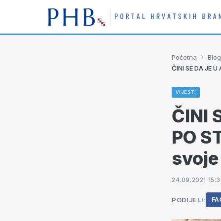
›
Početna
Blog
ČINI SE DA JE U 
VIJESTI
ČINI
PO ST
svoje 
24.09.2021 15:
PODIJELI:
FA