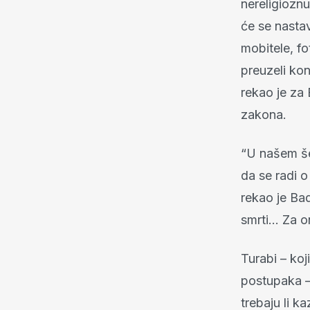
nereligioznu
će se nastav
mobitele, fo
preuzeli ko
rekao je za
zakona.
“U našem šer
da se radi o
rekao je Ba
smrti… Za o
Turabi – koj
postupaka – 
trebaju li ka