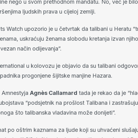
vine nego u svom prethodnom mandatu. No, već je bilo
ršenjima ljudskih prava u cijeloj zemlji.
s Watch upozorio je u četvrtak da talibani u Heratu “t
ženama, uskraćuju ženama slobodu kretanja izvan nji
vezan način odijevanja”.
rnational u kolovozu je objavio da su talibani odgovor
ipadnika progonjene šijitske manjine Hazara.
ik Amnestyja
Agnès Callamard
tada je rekao da je “hl
ubojstava “podsjetnik na prošlost Talibana i zastrašuju
onoga što talibanska vladavina može donijeti”.
at po oštrim kaznama za ljude koji su uhvaćeni slušaj