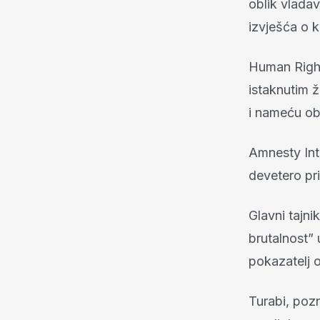
oblik vlada
izvješća o k
Human Right
istaknutim 
i nameću ob
Amnesty Inte
devetero pr
Glavni tajn
brutalnost” 
pokazatelj 
Turabi, pozn