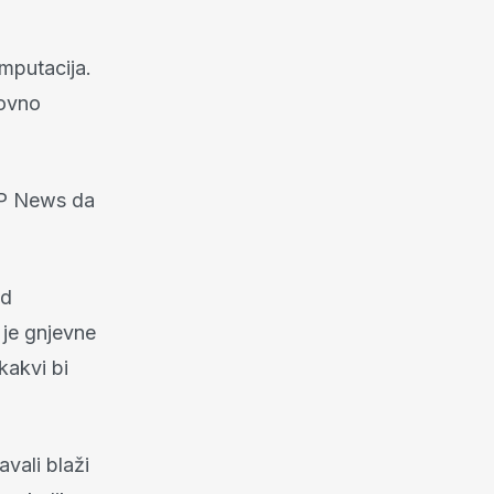
mputacija.
novno
AP News da
od
je gnjevne
kakvi bi
vali blaži