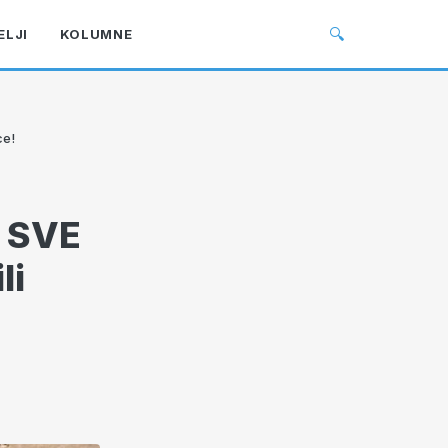
🔍
ELJI
KOLUMNE
ce!
 SVE
li