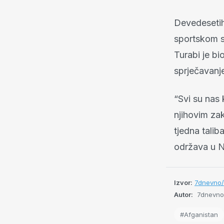
Devedesetih
sportskom st
Turabi je bi
sprječavanje
“Svi su nas 
njihovim za
tjedna talib
održava u 
Izvor:
7dnevno
Autor:
7dnevno
#Afganistan