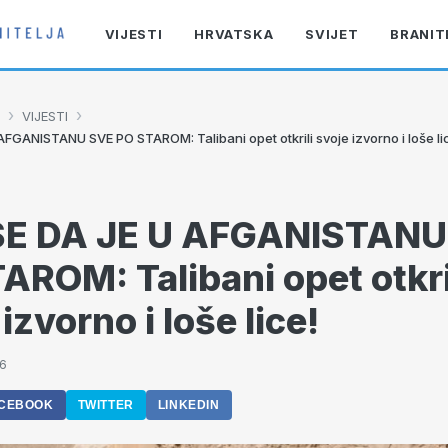
VIJESTI
HRVATSKA
SVIJET
BRANIT
›
›
VIJESTI
AFGANISTANU SVE PO STAROM: Talibani opet otkrili svoje izvorno i loše li
 SE DA JE U AFGANISTANU
AROM: Talibani opet otkri
izvorno i loše lice!
36
CEBOOK
TWITTER
LINKEDIN