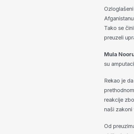
Ozloglašeni 
Afganistanu
Tako se čini
preuzeli up
Mula Nooru
su amputaci
Rekao je da 
prethodnom 
reakcije zbo
naši zakoni t
Od preuziman