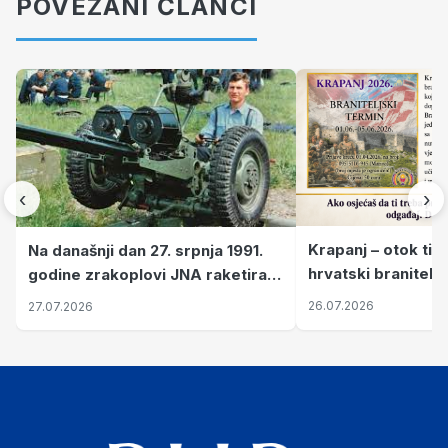
POVEZANI ČLANCI
‹
›
Krapanj – otok tiš
Na današnji dan 27. srpnja 1991.
hrvatski branitelj
godine zrakoplovi JNA raketirali
pronalaze mir
su vojarnu i obučni centar "Nikola
26.07.2026
27.07.2026
Šubić Zrinski" popularno zvanu
"Opatovačka pustara"