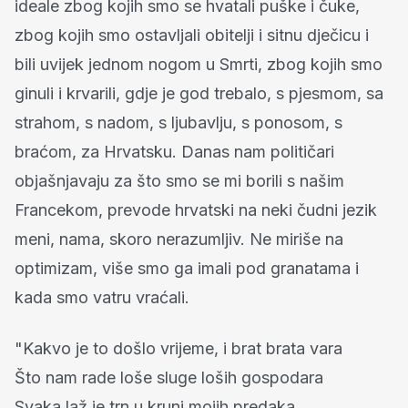
ideale zbog kojih smo se hvatali puške i čuke,
zbog kojih smo ostavljali obitelji i sitnu dječicu i
bili uvijek jednom nogom u Smrti, zbog kojih smo
ginuli i krvarili, gdje je god trebalo, s pjesmom, sa
strahom, s nadom, s ljubavlju, s ponosom, s
braćom, za Hrvatsku. Danas nam političari
objašnjavaju za što smo se mi borili s našim
Francekom, prevode hrvatski na neki čudni jezik
meni, nama, skoro nerazumljiv. Ne miriše na
optimizam, više smo ga imali pod granatama i
kada smo vatru vraćali.
"Kakvo je to došlo vrijeme, i brat brata vara
Što nam rade loše sluge loših gospodara
Svaka laž je trn u kruni mojih predaka