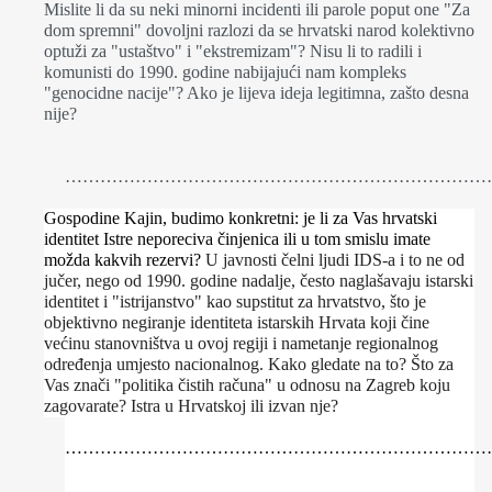
Mislite li da su neki minorni incidenti ili parole poput one "Za
dom spremni" dovoljni razlozi da se hrvatski narod kolektivno
optuži za "ustaštvo" i "ekstremizam"? Nisu li to radili i
komunisti do 1990. godine nabijajući nam kompleks
"genocidne nacije"? Ako je lijeva ideja legitimna, zašto desna
nije?
………………………………………………………………
Gospodine Kajin, budimo konkretni: je li za Vas hrvatski
identitet Istre neporeciva činjenica ili u tom smislu imate
možda kakvih rezervi?
U javnosti čelni ljudi IDS-a i to ne od
jučer, nego od 1990. godine nadalje, često naglašavaju istarski
identitet i "istrijanstvo" kao supstitut za hrvatstvo, što je
objektivno negiranje identiteta istarskih Hrvata koji čine
većinu stanovništva u ovoj regiji i nametanje regionalnog
određenja umjesto nacionalnog. Kako gledate na to? Što za
Vas znači "politika čistih računa" u odnosu na Zagreb koju
zagovarate? Istra u Hrvatskoj ili izvan nje?
………………………………………………………………