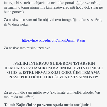
intervju bi se trebao objaviti na nekoliko portala (gdje sve točno,
ne znam, o tomu nisam ni s kim razgovarao niti hoću dok stvar ne
bude gotova).
Za naslovnicu sam mislio objaviti ovu fotografiju - ako se slažete,
ili Vi dajte neku.
https://hr.wikipedia.org/wiki/Damir_Kajin
Za naslov sam mislio uzeti ovo:
„VELIKI INTERVJU S LIDEROM 'ISTARSKIH
DEMOKRATA' DAMIROM KAJINOM: EVO ŠTO MISLI
O IDS-u, ISTRI, HRVATSKOJ I GORUĆIM TEMAMA
NAŠE POLITIČKE I DRUŠTVENE STVARNOSTI“
Za uvodni dio sam mislio ovo (ako imate primjedbi, također Vas
molim da mi kažete):
'Damir Kajin čini se po svemu spada među one ljude i