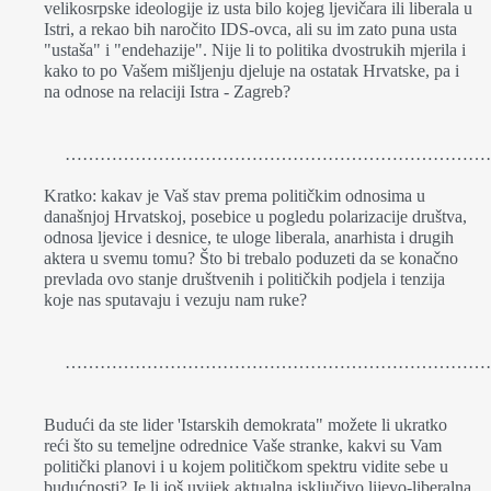
velikosrpske ideologije iz usta bilo kojeg ljevičara ili liberala u
Istri, a rekao bih naročito IDS-ovca, ali su im zato puna usta
"ustaša" i "endehazije". Nije li to politika dvostrukih mjerila i
kako to po Vašem mišljenju djeluje na ostatak Hrvatske, pa i
na odnose na relaciji Istra - Zagreb?
………………………………………………………………
Kratko: kakav je Vaš stav prema političkim odnosima u
današnjoj Hrvatskoj, posebice u pogledu polarizacije društva,
odnosa ljevice i desnice, te uloge liberala, anarhista i drugih
aktera u svemu tomu? Što bi trebalo poduzeti da se konačno
prevlada ovo stanje društvenih i političkih podjela i tenzija
koje nas sputavaju i vezuju nam ruke?
…………………………………………………………………
Budući da ste lider 'Istarskih demokrata" možete li ukratko
reći što su temeljne odrednice Vaše stranke, kakvi su Vam
politički planovi i u kojem političkom spektru vidite sebe u
budućnosti? Je li još uvijek aktualna isključivo lijevo-liberalna