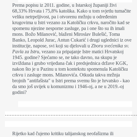
Prema popisu iz 2011. godine, u Istarskoj županiji živi
68,33% Hrvata i 75,8% katolika. Kako u tom svjetlu tumačite
veliku netrpeljivost, pa i otvorenu mržnju u određenim
krugovima u Istri vezano za Katoličku crkvu, naročito kad se
spomenu njezine nesporne zasluge, pa i one što su ih imali
mons. Božo Milanović, blaženi Miroslav Bulešić, Toma
Banko, Leopold Jurac, Antun Cukarić i drugi uglednici iz ove
institucije, napose, svi koji su djelovali u
Zboru svećenika sv.
Pavla za Istru
, vezano za pripajanje Istre matici Hrvatskoj
1945. godine? Sjećamo se, ne tako davno, na skupu je
izviždana i grubo vrijeđana čak i predsjednica države KGK,
nakon što je u Pazinu u tom kontekstu spomenula Katoličku
crkvu i zasluge mons. Milanovića. Otkuda takva mržnja
brojnih "antifašista" u Istri prema svemu što je hrvatsko - kao
da smo još uvijek u komunizmu i 1946-oj, a ne u 2019.-oj
godini?
………………………………………………………………………
Rijetko kad čujemo kritiku talijanskog neofašizma ili