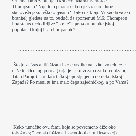
vrijeme tamo zabranjeni koncerti Marka Perkovića
Thompsona? Nije li to paradoks koji je s racionalnog
stanovišta jako teško objasniti? Kako na kraju Vi kao hrvatski
branitelj gledate na to, budući da spomenuti M.P. Thompson
ima status nedodirljive "ikone" upravo u braniteljskoj
populaciji kojoj i sami pripadate?
………………………………………………………………
Što je za Vas antifašizam i koje razlike nalazite između ove
naše inačice tog pojma (koja je usko vezana za komunizam,
Tita i Partiju) i antifašističkog opredjeljenja demokratskog
Zapada? Po meni tu ima malo čega zajedničkog, a po Vama?
………………………………………………………………………
Kako tumačite ovu famu koja se povremeno diže oko
tobožnjeg "porasta fašizma i ksenofobije" u Hrvatskoj?