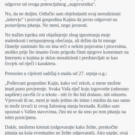
odgovor od svoga potencijalnog „sugovornika“.
No, da ne duljim. Odlučio sam objelodaniti ovaj nerealizirani
„intervju“ i pozvati gospodina Kajina da javno odgovori na
postavljena pitanja. Ne meni, nego javnosti.
Ne tražim ispriku niti objašnjenje zbog ignoriranja moje
malenkosti i neispunjenog obećanja, ali držim da bi mnoge
čitatelje zanimalo što on ima reći o nekim pojavama i procesima,
utoliko prije što imamo često prigodu čitati njegove komentare na
Internetu u kojima je sklon moralizirati i predstavljati se kao
čovjek od riječi i karaktera.
Prenosim u cijelosti sadržaj e-maila od 27. srpnja o.g.:
„Poštovani gospodine Kajin, kako već rekoh, u mene možete
imati puno povjerenje. Svaka Vaša riječ koju izgovorite (odnosno
napišete) završit će u tekstu - niti će što biti dodano, niti oduzeto.
Vjerovali ili ne, meni je stalo jedino do istine i mislim da nas samo
to može izvući iz ovog žalosnog stanja beznađa. Koliko sam
upoznat s Vašim stavovima, čini mi se da smo po tom pitanju na
istim pozicijama.
Dakle, možemo krenuti (odgovarajte kako želite, preskočite
pitanja na koja eventualno ne želite odgovarati). Ako uspije, ovaj