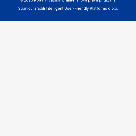
© 2026 Portal hrvatskih branitelja. Sva prava pridržana.
Stranicu izradili
Intelligent User-Friendly Platforms d.o.o.