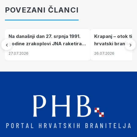
POVEZANI ČLANCI
Na današnji dan 27. srpnja 1991.
Krapanj – otok tiš
godine zrakoplovi JNA raketirali
hrvatski branitelj
‹
›
su vojarnu i obučni centar "Nikola
pronalaze mir
27.07.2026
26.07.2026
Šubić Zrinski" popularno zvanu
"Opatovačka pustara"