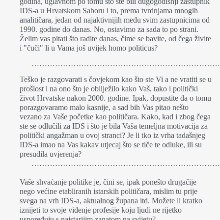
godina, uglavnom po tomu što ste bili dugogodišnji zastupnik
IDS-a u Hrvatskom Saboru i to, prema tvrdnjama mnogih
analitičara, jedan od najaktivnijih među svim zastupnicima od
1990. godine do danas. No, ostavimo za sada to po strani.
Želim vas pitati što radite danas, čime se bavite, od čega živite
i "čuči" li u Vama još uvijek homo politicus?
…………………………………………………………………
Teško je razgovarati s čovjekom kao što ste Vi a ne vratiti se u
prošlost i na ono što je obilježilo kako Vaš, tako i politički
život Hrvatske nakon 2000. godine. Ipak, dopustite da o tomu
porazgovaramo malo kasnije, a sad bih Vas pitao nešto
vezano za Vaše početke kao političara. Kako, kad i zbog čega
ste se odlučili za IDS i što je bila Vaša temeljna motivacija za
politički angažman u ovoj stranci? Je li tko iz vrha tadašnjeg
IDS-a imao na Vas kakav utjecaj što se tiče te odluke, ili su
presudila uvjerenja?
…………………………………………………………………
Vaše shvaćanje politike je, čini se, ipak ponešto drugačije
nego većine etabliranih istarskih političara, mislim tu prije
svega na vrh IDS-a, aktualnog župana itd. Možete li kratko
iznijeti to svoje viđenje profesije koju ljudi ne rijetko
uspoređuju s najstarijim zanatom na svijetu?