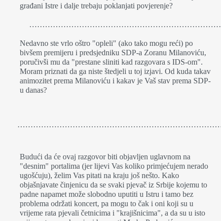
građani Istre i dalje trebaju poklanjati povjerenje?
…………………………………………………………………
Nedavno ste vrlo oštro "opleli" (ako tako mogu reći) po
bivšem premijeru i predsjedniku SDP-a Zoranu Milanoviću,
poručivši mu da "prestane sliniti kad razgovara s IDS-om".
Moram priznati da ga niste štedjeli u toj izjavi. Od kuda takav
animozitet prema Milanoviću i kakav je Vaš stav prema SDP-
u danas?
…………………………………………………………………
Budući da će ovaj razgovor biti objavljen uglavnom na
"desnim" portalima (jer lijevi Vas koliko primjećujem nerado
ugošćuju), želim Vas pitati na kraju još nešto. Kako
objašnjavate činjenicu da se svaki pjevač iz Srbije kojemu to
padne napamet može slobodno uputiti u Istru i tamo bez
problema održati koncert, pa mogu to čak i oni koji su u
vrijeme rata pjevali četnicima i "krajišnicima", a da su u isto