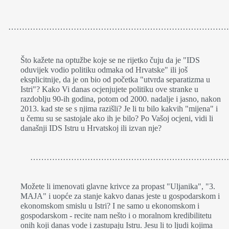
……………………………………………………………………….
Što kažete na optužbe koje se ne rijetko čuju da je "IDS
oduvijek vodio politiku odmaka od Hrvatske" ili još
eksplicitnije, da je on bio od početka "utvrda separatizma u
Istri"? Kako Vi danas ocjenjujete politiku ove stranke u
razdoblju 90-ih godina, potom od 2000. nadalje i jasno, nakon
2013. kad ste se s njima razišli? Je li tu bilo kakvih "mijena" i
u čemu su se sastojale ako ih je bilo? Po Vašoj ocjeni, vidi li
današnji IDS Istru u Hrvatskoj ili izvan nje?
………………………………………………………………
Možete li imenovati glavne krivce za propast "Uljanika", "3.
MAJA" i uopće za stanje kakvo danas jeste u gospodarskom i
ekonomskom smislu u Istri? I ne samo u ekonomskom i
gospodarskom - recite nam nešto i o moralnom kredibilitetu
onih koji danas vode i zastupaju Istru. Jesu li to ljudi kojima