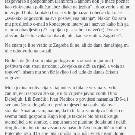
razgovarao s gospodinom Damirom Kajinom koji je inače poznat
kao elokventan političar „bez dlake na jeziku“ i dogovorio s njime
intervju. U oba kontakta bio je vrlo ljubazan i obećao kako će
„svakako odgovoriti na sva postavljena pitanja“. Nakon što sam
mu proslijedio e-mail s konceptom intervjua i nazvao kako bih ga
o tomu obavijestio (27. srpnja o.g. – subota navečer), čvrsto je
obećao da će to svakako obaviti, ali „kad se vrati iz Zagreba“.
Ne znam je li se vratio iz Zagreba ili ne, ali do dana današnjeg mi
nije odgovorio na e-mail.
Budući da (kad su u pitanju dogovori s odraslim ljudima)
poštivam onu staru narodnu: „čovjeka se drži za riječ, a vola za
rogove“, nisam mu se više javljao i od tada do danas čekam
odgovor.
Moja jedina motivacija za taj intervju bila je vezana za vrlo
zanimljivu raspravu što su je u to vrijeme javno vodili Dino
Debeljuh, Lili Benčik i Ivan Pletikos o povijesti nastanka IDS-a i
sve ono što se događalo u prvim mjesecima osnivanja ove
stranke. Smatrao sam, naime, da bi tu bilo zanimljivo čuti što o
svemu misli gospodin Kajin koji je također bio blizak krugu
utemeljitelja te stranke, a usput sam se planirao dotaknuti i nekih
drugih aktualnih tema vezano za našu društveno-političku zbilju.
Polemika oko IDS-a je bila i prošla, a ja još uvijek nisam dobio