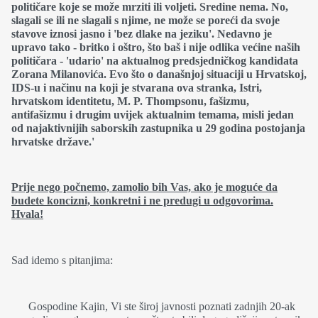
političare koje se može mrziti ili voljeti. Sredine nema. No,
slagali se ili ne slagali s njime, ne može se poreći da svoje
stavove iznosi jasno i 'bez dlake na jeziku'. Nedavno je
upravo tako - britko i oštro, što baš i nije odlika većine naših
političara - 'udario' na aktualnog predsjedničkog kandidata
Zorana Milanovića. Evo što o današnjoj situaciji u Hrvatskoj,
IDS-u i načinu na koji je stvarana ova stranka, Istri,
hrvatskom identitetu, M. P. Thompsonu, fašizmu,
antifašizmu i drugim uvijek aktualnim temama, misli jedan
od najaktivnijih saborskih zastupnika u 29 godina postojanja
hrvatske države.'
Prije nego počnemo, zamolio bih Vas, ako je moguće da
budete koncizni, konkretni i ne predugi u odgovorima.
Hvala!
Sad idemo s pitanjima:
Gospodine Kajin, Vi ste široj javnosti poznati zadnjih 20-ak