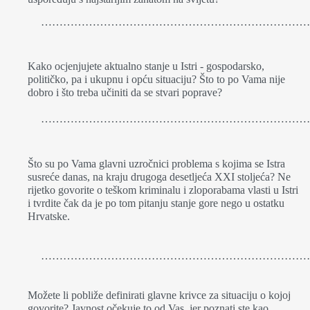
………………………………………………………………
Kako ocjenjujete aktualno stanje u Istri - gospodarsko,
političko, pa i ukupnu i opću situaciju? Što to po Vama nije
dobro i što treba učiniti da se stvari poprave?
…………………………………………………………………
Što su po Vama glavni uzročnici problema s kojima se Istra
susreće danas, na kraju drugoga desetljeća XXI stoljeća? Ne
rijetko govorite o teškom kriminalu i zloporabama vlasti u Istri
i tvrdite čak da je po tom pitanju stanje gore nego u ostatku
Hrvatske.
……………………………………………………………………
Možete li pobliže definirati glavne krivce za situaciju o kojoj
govorite? Javnost očekuje to od Vas, jer poznati ste kao