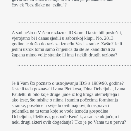
čovjek "bez dlake na jeziku"?
………………………………………………………………
A sad nešto o Vašem razlazu s IDS-om. Da ste bili poslušni,
vjerojatno bi i danas sjedili u saborskoj klupi. No, 2013.
godine je došlo do razlaza između Vas i stranke. Zašto? Je li
jedini uzrok tomu samo činjenica da ste se kandidirali za
župana mimo volje stranke ili ima i nekih drugih razloga?
………………………………………………………………
Je li Vam što poznato o ustrojavanju IDS-a 1989/90. godine?
Jeste li tada poznavali Ivana Pletikosa, Dina Debeljuha, Ivana
Paulettu ili bilo koje druge ljude iz tog kruga utemeljitelja i
ako jeste, što mislite o njima i samim počecima formiranja
stranke, posebice u svijetlu ovih najnovijih rasprava i
polemika na tu temu koje se vode između gospodina
Debeljuha, Pletikosa, gospođe Benčik, a sad se uključuju i
neki drugi akteri ovih događanja? Tko je po Vama tu u pravu?