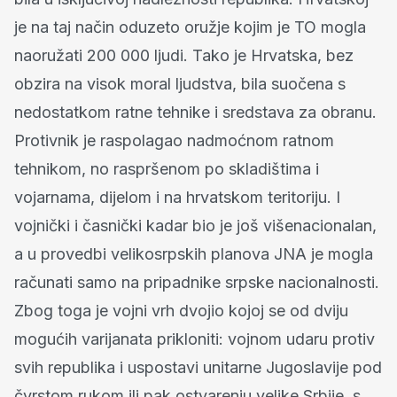
je na taj način oduzeto oružje kojim je TO mogla
naoružati 200 000 ljudi. Tako je Hrvatska, bez
obzira na visok moral ljudstva, bila suočena s
nedostatkom ratne tehnike i sredstava za obranu.
Protivnik je raspolagao nadmoćnom ratnom
tehnikom, no raspršenom po skladištima i
vojarnama, dijelom i na hrvatskom teritoriju. I
vojnički i časnički kadar bio je još višenacionalan,
a u provedbi velikosrpskih planova JNA je mogla
računati samo na pripadnike srpske nacionalnosti.
Zbog toga je vojni vrh dvojio kojoj se od dviju
mogućih varijanata prikloniti: vojnom udaru protiv
svih republika i uspostavi unitarne Jugoslavije pod
čvrstom rukom ili pak ostvarenju velike Srbije, s