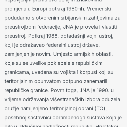
promjena u Europi potkraj 1980-ih. Vremenski
podudarno s otvorenim srbijanskim zahtjevima za
preustrojbom federacije, JNA je provela i vlastiti
preustroj. Potkraj 1988. dotadašnji vojni ustroj,
koji je odražavao federalni ustroj države,
zamijenjen je novim. Umjesto armijskih oblasti,
koje su se uvelike poklapale s republičkim
granicama, uvedena su vojišta i korpusi koji su
teritorijalnim obuhvatom potpuno zanemarili
republičke granice. Povrh toga, JNA je 1990. u
vrijeme održavanja višestranačkih izbora oduzela
oružje namijenjeno teritorijalnoj obrani (TO),
posebnoj sastavnici obrambenoga sustava koja je
bila u isključivoj nadležnosti republika. Hrvatskoj