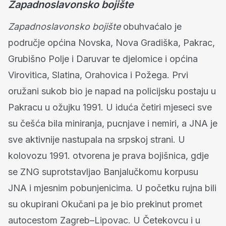
Zapadnoslavonsko bojište
Zapadnoslavonsko bojište
obuhvaćalo je
područje općina Novska, Nova Gradiška, Pakrac,
Grubišno Polje i Daruvar te djelomice i općina
Virovitica, Slatina, Orahovica i Požega. Prvi
oružani sukob bio je napad na policijsku postaju u
Pakracu u ožujku 1991. U iduća četiri mjeseci sve
su češća bila miniranja, pucnjave i nemiri, a JNA je
sve aktivnije nastupala na srpskoj strani. U
kolovozu 1991. otvorena je prava bojišnica, gdje
se ZNG suprotstavljao Banjalučkomu korpusu
JNA i mjesnim pobunjenicima. U početku rujna bili
su okupirani Okučani pa je bio prekinut promet
autocestom Zagreb–Lipovac. U Četekovcu i u