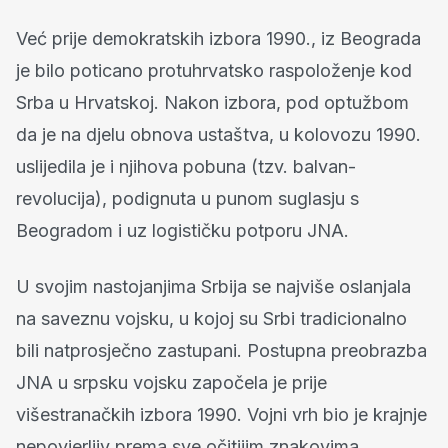
Već prije demokratskih izbora 1990., iz Beograda
je bilo poticano protuhrvatsko raspoloženje kod
Srba u Hrvatskoj. Nakon izbora, pod optužbom
da je na djelu obnova ustaštva, u kolovozu 1990.
uslijedila je i njihova pobuna (tzv. balvan-
revolucija), podignuta u punom suglasju s
Beogradom i uz logističku potporu JNA.
U svojim nastojanjima Srbija se najviše oslanjala
na saveznu vojsku, u kojoj su Srbi tradicionalno
bili natprosječno zastupani. Postupna preobrazba
JNA u srpsku vojsku započela je prije
višestranačkih izbora 1990. Vojni vrh bio je krajnje
nepovjerljiv prema sve očitijim znakovima