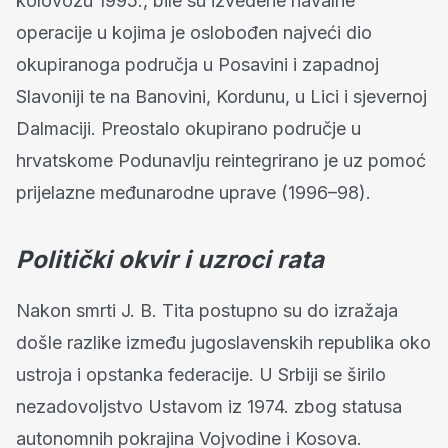
kolovozu 1995., bile su izvedene navalne
operacije u kojima je oslobođen najveći dio
okupiranoga područja u Posavini i zapadnoj
Slavoniji te na Banovini, Kordunu, u Lici i sjevernoj
Dalmaciji. Preostalo okupirano područje u
hrvatskome Podunavlju reintegrirano je uz pomoć
prijelazne međunarodne uprave (1996–98).
Politički okvir i uzroci rata
Nakon smrti J. B. Tita postupno su do izražaja
došle razlike između jugoslavenskih republika oko
ustroja i opstanka federacije. U Srbiji se širilo
nezadovoljstvo Ustavom iz 1974. zbog statusa
autonomnih pokrajina Vojvodine i Kosova.