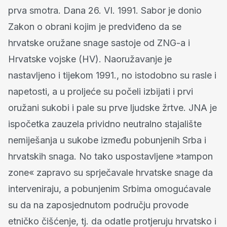
prva smotra. Dana 26. VI. 1991. Sabor je donio
Zakon o obrani kojim je predviđeno da se
hrvatske oružane snage sastoje od ZNG-a i
Hrvatske vojske (HV). Naoružavanje je
nastavljeno i tijekom 1991., no istodobno su rasle i
napetosti, a u proljeće su počeli izbijati i prvi
oružani sukobi i pale su prve ljudske žrtve. JNA je
ispočetka zauzela prividno neutralno stajalište
nemiješanja u sukobe između pobunjenih Srba i
hrvatskih snaga. No tako uspostavljene »tampon
zone« zapravo su sprječavale hrvatske snage da
interveniraju, a pobunjenim Srbima omogućavale
su da na zaposjednutom području provode
etničko čišćenje, tj. da odatle protjeruju hrvatsko i