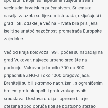
uporišta iz kojih su napadana susjedna sela s
većinskim hrvatskim pučanstvom. Srijemska
naselja zauzeta su tijekom listopada, uključujući i
grad Ilok, odakle je većina Hrvata bila prisiljena
iseliti se unatoč nazočnosti promatrača Europske
zajednice.
Već od kraja kolovoza 1991. počeli su napadaji na
grad Vukovar, najveće urbano središte na
području. Vukovar je branilo 700 do 800
pripadnika ZNG-a i oko 1000 dragovoljaca.
Branitelji su bili skromno naoružani, s ograničenim
brojem protuoklopnih i protuzrakoplovnih
sredstava. Dostava oružja i opreme bila je
otežana zbog obruča koji se postupno stezao