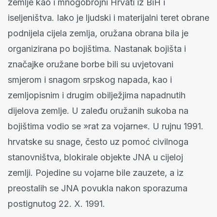
zemlje kao i mnogobrojni Hrvati iz BiH i
iseljeništva. Iako je ljudski i materijalni teret obrane
podnijela cijela zemlja, oružana obrana bila je
organizirana po bojištima. Nastanak bojišta i
značajke oružane borbe bili su uvjetovani
smjerom i snagom srpskog napada, kao i
zemljopisnim i drugim obilježjima napadnutih
dijelova zemlje. U zaleđu oružanih sukoba na
bojištima vodio se »rat za vojarne«. U rujnu 1991.
hrvatske su snage, često uz pomoć civilnoga
stanovništva, blokirale objekte JNA u cijeloj
zemlji. Pojedine su vojarne bile zauzete, a iz
preostalih se JNA povukla nakon sporazuma
postignutog 22. X. 1991.