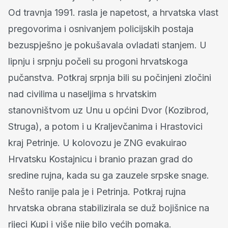
Od travnja 1991. rasla je napetost, a hrvatska vlast
pregovorima i osnivanjem policijskih postaja
bezuspješno je pokušavala ovladati stanjem. U
lipnju i srpnju počeli su progoni hrvatskoga
pučanstva. Potkraj srpnja bili su počinjeni zločini
nad civilima u naseljima s hrvatskim
stanovništvom uz Unu u općini Dvor (Kozibrod,
Struga), a potom i u Kraljevčanima i Hrastovici
kraj Petrinje. U kolovozu je ZNG evakuirao
Hrvatsku Kostajnicu i branio prazan grad do
sredine rujna, kada su ga zauzele srpske snage.
Nešto ranije pala je i Petrinja. Potkraj rujna
hrvatska obrana stabilizirala se duž bojišnice na
rijeci Kupi i više nije bilo većih pomaka.