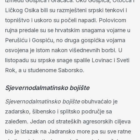
između Gospića i Gračaca. Oko Gospića, Otočca i
Ličkog Osika bili su razmješteni srpski tenkovi i
topništvo i uskoro su počeli napadi. Polovicom
rujna predale su se hrvatskim snagama vojarne u
Perušiću i Gospiću, no druga gospićka vojarna
osvojena je istom nakon višednevnih borbi. U
listopadu su srpske snage spalile Lovinac i Sveti
Rok, a u studenome Saborsko.
Sjevernodalmatinsko bojište
Sjevernodalmatinsko bojište
obuhvaćalo je
zadarsko, šibensko i splitsko područje sa
zaleđem. Jedan od strateških agresorskih ciljeva
bio je izlazak na Jadransko more pa su sve ratne