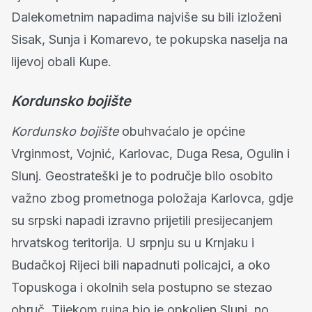
Dalekometnim napadima najviše su bili izloženi
Sisak, Sunja i Komarevo, te pokupska naselja na
lijevoj obali Kupe.
Kordunsko bojište
Kordunsko bojište
obuhvaćalo je općine
Vrginmost, Vojnić, Karlovac, Duga Resa, Ogulin i
Slunj. Geostrateški je to područje bilo osobito
važno zbog prometnoga položaja Karlovca, gdje
su srpski napadi izravno prijetili presijecanjem
hrvatskog teritorija. U srpnju su u Krnjaku i
Budačkoj Rijeci bili napadnuti policajci, a oko
Topuskoga i okolnih sela postupno se stezao
obruč. Tijekom rujna bio je opkoljen Slunj, no