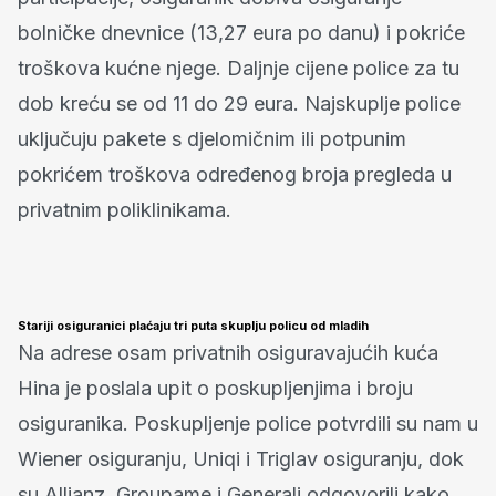
bolničke dnevnice (13,27 eura po danu) i pokriće
troškova kućne njege. Daljnje cijene police za tu
dob kreću se od 11 do 29 eura. Najskuplje police
uključuju pakete s djelomičnim ili potpunim
pokrićem troškova određenog broja pregleda u
privatnim poliklinikama.
Stariji osiguranici plaćaju tri puta skuplju policu od mladih
Na adrese osam privatnih osiguravajućih kuća
Hina je poslala upit o poskupljenjima i broju
osiguranika. Poskupljenje police potvrdili su nam u
Wiener osiguranju, Uniqi i Triglav osiguranju, dok
su Allianz, Groupame i Generali odgovorili kako