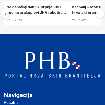
Na današnji dan 27. srpnja 1991.
Krapanj – otok tiš
godine zrakoplovi JNA raketirali
hrvatski branitelj
‹
›
su vojarnu i obučni centar "Nikola
pronalaze mir
27.07.2026
26.07.2026
Šubić Zrinski" popularno zvanu
"Opatovačka pustara"
Navigacija
Početna