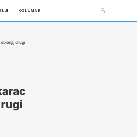
🔍
ELJI
KOLUMNE
bitelji, drugi
karac
drugi