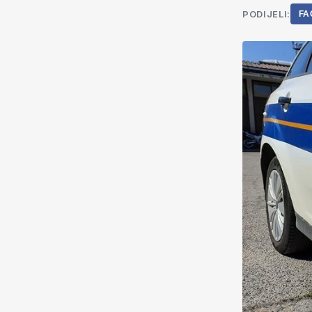
PODIJELI:
FA