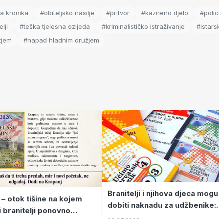
a kronika
#obiteljsko nasilje
#pritvor
#kazneno djelo
#polic
lji
#teška tjelesna ozljeda
#kriminalističko istraživanje
#istars
žjem
#napad hladnim oružjem
Branitelji i njihova djeca mogu
 – otok tišine na kojem
dobiti naknadu za udžbenike:
i branitelji ponovno
zahtjevi se podnose do 31.