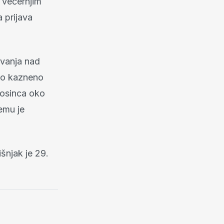
u večernjim
 prijava
živanja nad
nio kazneno
prosinca oko
emu je
šnjak je 29.