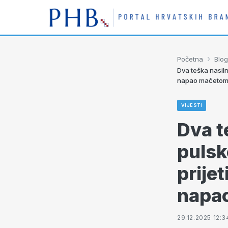
›
Početna
Blog
Dva teška nasiln
napao mačeto
VIJESTI
Dva t
pulsk
prije
napa
29.12.2025 12:3