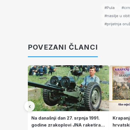
#Pula
#crn
#nasilje u obite
#prijetnja oru
POVEZANI ČLANCI
‹
Krapanj
Na današnji dan 27. srpnja 1991.
hrvatsk
godine zrakoplovi JNA raketirali