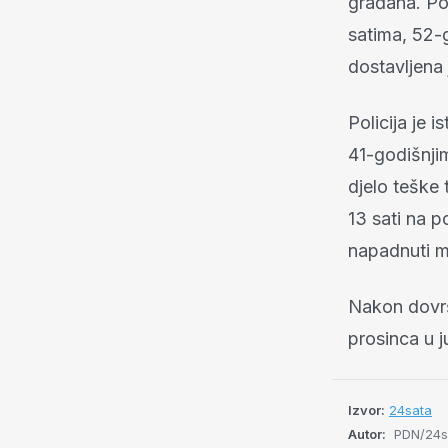
građana. Po 
satima, 52-
dostavljena
Policija je 
41-godišnji
djelo teške 
13 sati na 
napadnuti m
Nakon dovrše
prosinca u j
Izvor:
24sata
Autor:
PDN/24sat