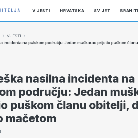
VIJESTI
HRVATSKA
SVIJET
BRANIT
›
›
VIJESTI
a incidenta na pulskom području: Jedan muškarac prijetio puškom članu o
m
eška nasilna incidenta na
om području: Jedan muš
tio puškom članu obitelji, 
o mačetom
4