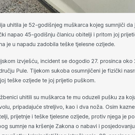
ija uhitila je 52-godišnjeg muškarca kojeg sumnjiči da 
čki napao 45-godišnju članicu obitelji i pritom joj prijet
a je u napadu zadobila teške tjelesne ozljede.
ijskom izvješću, incident se dogodio 27. prosinca oko 
dručju Pule. Tijekom sukoba osumnjičeni je fizički nas
joj teške ozljede te joj prijetio puškom.
lužbenici uhitili su muškarca te mu oduzeli pušku za koj
lu, pripadajuće streljivo, kao i dva noža. Osim kazne
telji, prijetnje i teške tjelesne ozljede, protiv njega je p
og sumnje na kršenje Zakona o nabavi i posjedovanju