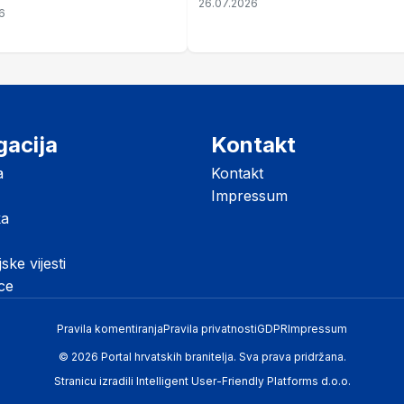
26.07.2026
ze mir
6
listopada
gacija
Kontakt
a
Kontakt
Impressum
ka
jske vijesti
ice
Pravila komentiranja
Pravila privatnosti
GDPR
Impressum
© 2026 Portal hrvatskih branitelja. Sva prava pridržana.
Stranicu izradili
Intelligent User-Friendly Platforms d.o.o.