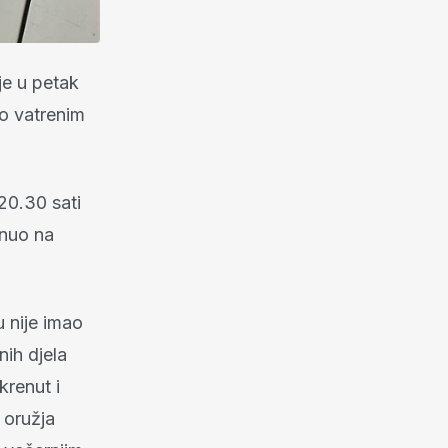
je u petak
io vatrenim
20.30 sati
rnuo na
u nije imao
nih djela
okrenut i
 oružja