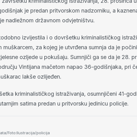
završetku kriminalističkog istraživanja, 28. prosinca 
godišnjak je predan pritvorskom nadzorniku, a kaznena
 je nadležnom državnom odvjetništvu.
istodobno izvijestila i o dovršetku kriminalističkog istra
m muškarcem, za kojeg je utvrđena sumnja da je poči
tjelesne ozljede u pokušaju. Sumnjiči ga se da je 28. 
području Vintijana mačetom napao 36-godišnjaka, pri č
uškarac lakše ozlijeđen.
tka kriminalističkog istraživanja, osumnjičeni 41-godi
utarnjim satima predan u pritvorsku jedinicu policije.
a/Foto:Ilustracija/policija