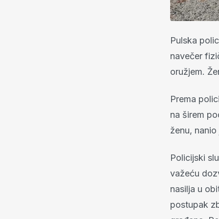
Pulska polic
navečer fizi
oružjem. Žen
Prema polic
na širem po
ženu, nanio 
Policijski s
važeću dozvo
nasilja u obi
postupak zb