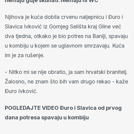
nemaju gdje skuhati. Nemaju ni WC
Njihova je kuća dobila crvenu naljepnicu i Đuro i
Slavica Ivković iz Gornjeg Selišta kraj Gline već
dva tjedna, otkako je bio potres na Baniji, spavaju
u kombiju u kojem se uglavnom smrzavaju. Kuća
im je za rušenje.
- Nitko mi se nije obratio, ja sam hrvatski branitelj.
Žalosno, ne znam što bih vam drugo rekao - kaže
Đuro Ivković.
POGLEDAJTE VIDEO Đuro i Slavica od prvog
dana potresa spavaju u kombiju