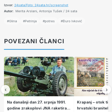
Izvor:
24sata/Foto: 24sata.hr/screenshot
Autor:
Merita Arslani, Antonija Tušek / 24 sata
#Glina
#Petrinja
#potres
#Đuro Ivković
POVEZANI ČLANCI
‹
›
Krapanj – otok tiš
Na današnji dan 27. srpnja 1991.
hrvatski branitelj
godine zrakoplovi JNA raketirali