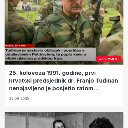
🔥
TOP VIJEST
25. kolovoza 1991. godine, prvi
hrvatski predsjednik dr. Franjo Tuđman
nenajavljeno je posjetio ratom
zahvaćenu Petrinju i Banovinu
25.08.2025