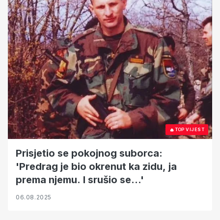
🔥
TOP VIJEST
Prisjetio se pokojnog suborca:
'Predrag je bio okrenut ka zidu, ja
prema njemu. I srušio se...'
06.08.2025