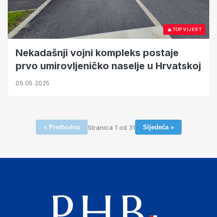
🔥
TOP VIJEST
Nekadašnji vojni kompleks postaje
prvo umirovljeničko naselje u Hrvatskoj
05.05.2025
Stranica 1 od 31
« Prethodna
Sljedeća »