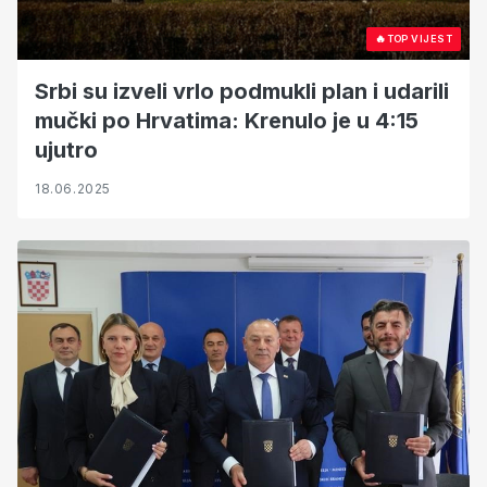
🔥
TOP VIJEST
Srbi su izveli vrlo podmukli plan i udarili
mučki po Hrvatima: Krenulo je u 4:15
ujutro
18.06.2025