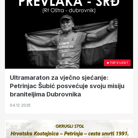
🔥
TOP VIJEST
Ultramaraton za vječno sjećanje:
Petrinjac Šubić posvećuje svoju misiju
braniteljima Dubrovnika
04.12.2025