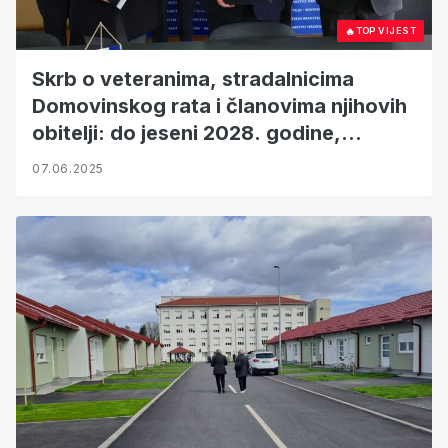
🔥
TOP VIJEST
Skrb o veteranima, stradalnicima
Domovinskog rata i članovima njihovih
obitelji: do jeseni 2028. godine,
Hrvatska će imati ukupno devet
07.06.2025
veteranskih centara