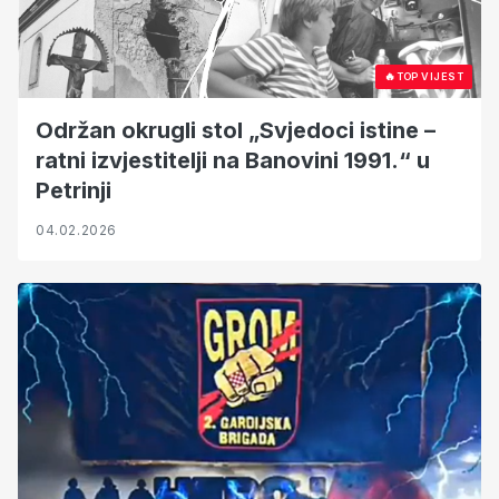
🔥
TOP VIJEST
Održan okrugli stol „Svjedoci istine –
ratni izvjestitelji na Banovini 1991.“ u
Petrinji
04.02.2026