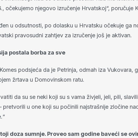
., očekujemo njegovo izručenje Hrvatskoj“, poručuje 
đen u odsutnosti, po dolasku u Hrvatsku očekuje ga 
atski pravosudni zahtjev za izručenje još je aktivan.
ija postala borba za sve
omes podsjeća da je Petrinja, odmah iza Vukovara, g
ojem žrtava u Domovinskom ratu.
atiti da su se neki koji su s vama živjeli, jeli, pili, slavil
 – pretvorili u one koji su počinili najstrašnije zločine n
.“
stoji doza sumnje. Proveo sam godine baveći se ov