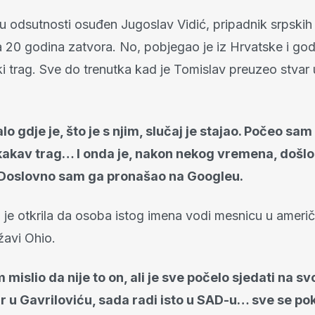
 u odsutnosti osuđen Jugoslav Vidić, pripadnik srpskih
na 20 godina zatvora. No, pobjegao je iz Hrvatske i g
i trag. Sve do trenutka kad je Tomislav preuzeo stvar 
lo gdje je, što je s njim, slučaj je stajao. Počeo sam 
o kakav trag… I onda je, nakon nekog vremena, došlo
 Doslovno sam ga pronašao na Googleu.
 je otkrila da osoba istog imena vodi mesnicu u američ
žavi Ohio.
 mislio da nije to on, ali je sve počelo sjedati na sv
r u Gavriloviću, sada radi isto u SAD-u… sve se pok