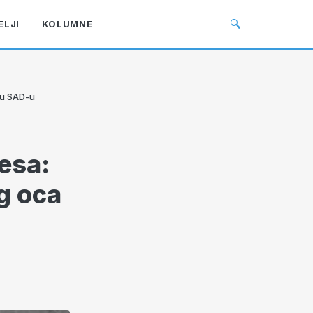
🔍
ELJI
KOLUMNE
 u SAD-u
esa:
g oca