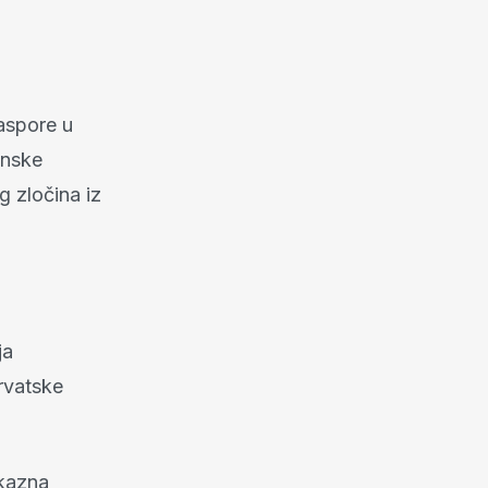
jaspore u
inske
g zločina iz
ja
rvatske
 kazna