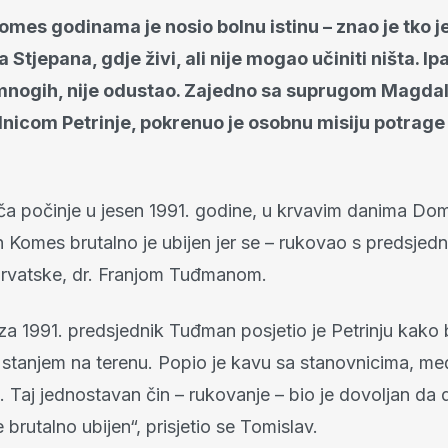
mes godinama je nosio bolnu istinu – znao je tko j
Stjepana, gdje živi, ali nije mogao učiniti ništa. Ip
 mnogih, nije odustao. Zajedno sa suprugom Magda
nicom Petrinje, pokrenuo je osobnu misiju potrage
ča počinje u jesen 1991. godine, u krvavim danima D
n Komes brutalno je ubijen jer se – rukovao s predsjed
rvatske, dr. Franjom Tuđmanom.
a 1991. predsjednik Tuđman posjetio je Petrinju kako 
stanjem na terenu. Popio je kavu sa stanovnicima, međ
 Taj jednostavan čin – rukovanje – bio je dovoljan da 
 brutalno ubijen“, prisjetio se Tomislav.