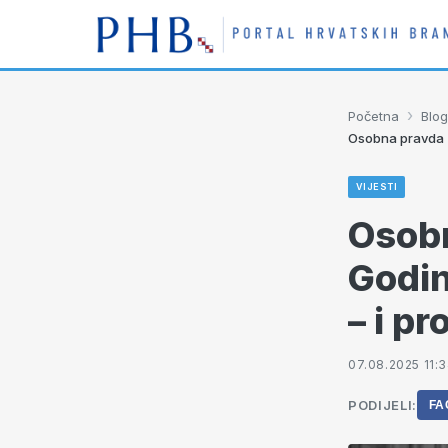
›
Početna
Blog
Osobna pravda T
VIJESTI
Osobn
Godin
– i p
07.08.2025 11:
PODIJELI:
FA