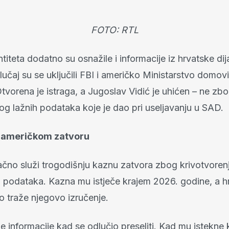
FOTO: RTL
titeta dodatno su osnažile i informacije iz hrvatske di
lučaj su se uključili FBI i američko Ministarstvo domov
Otvorena je istraga, a Jugoslav Vidić je uhićen – ne zbo
og lažnih podataka koje je dao pri useljavanju u SAD.
 američkom zatvoru
tačno služi trogodišnju kaznu zatvora zbog krivotvoren
ih podataka. Kazna mu istječe krajem 2026. godine, a h
no traže njegovo izručenje.
e informacije kad se odlučio preseliti. Kad mu istekne