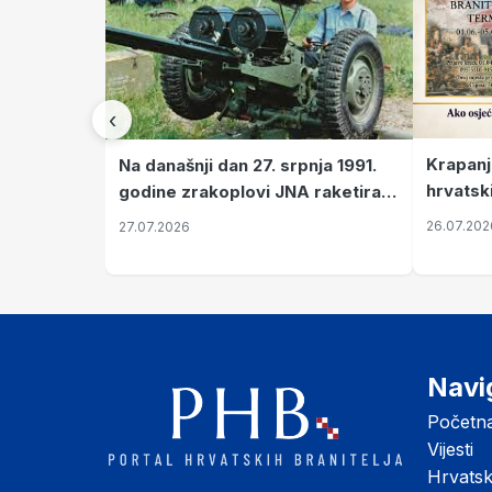
‹
Krapanj
Na današnji dan 27. srpnja 1991.
hrvatsk
godine zrakoplovi JNA raketirali
pronala
su vojarnu i obučni centar "Nikola
26.07.202
27.07.2026
Šubić Zrinski" popularno zvanu
"Opatovačka pustara"
Navi
Početn
Vijesti
Hrvats