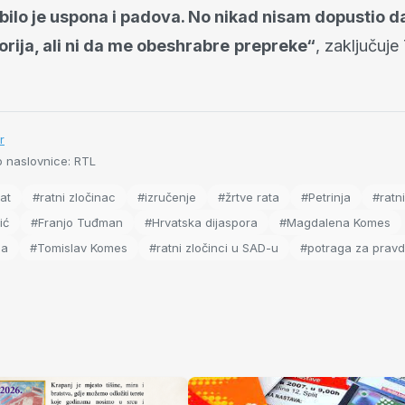
 bilo je uspona i padova. No nikad nisam dopustio 
rija, ali ni da me obeshrabre
prepreke“
, zaključuje
r
 naslovnice: RTL
at
#ratni zločinac
#izručenje
#žrtve rata
#Petrinja
#ratni
ić
#Franjo Tuđman
#Hrvatska dijaspora
#Magdalena Komes
ja
#Tomislav Komes
#ratni zločinci u SAD-u
#potraga za prav