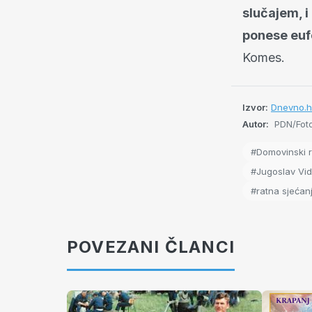
slučajem, i
ponese eufo
Komes.
Izvor:
Dnevno.h
Autor:
PDN/Foto
#Domovinski r
#Jugoslav Vid
#ratna sjećan
POVEZANI ČLANCI