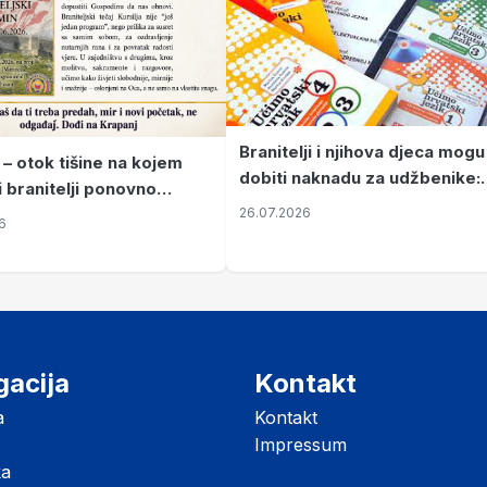
Branitelji i njihova djeca mogu
 – otok tišine na kojem
dobiti naknadu za udžbenike:
i branitelji ponovno
zahtjevi se podnose do 31.
26.07.2026
ze mir
6
listopada
gacija
Kontakt
a
Kontakt
Impressum
ka