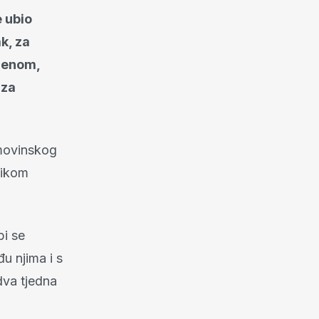
e ubio
ak, za
lenom,
 za
omovinskog
nikom
bi se
u njima i s
dva tjedna