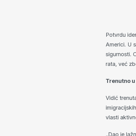
Potvrdu iden
Americi. U s
sigurnosti. 
rata, već zb
Trenutno u
Vidić trenu
imigracijsk
vlasti aktiv
„Dao je lažn