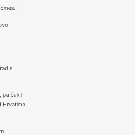
Komes.
novo
rad s
i, pa čak i
ad Hrvatima
im