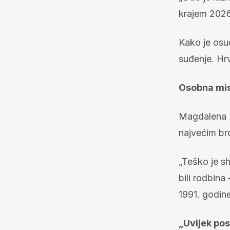
krajem 2026
Kako je osu
suđenje. Hrv
Osobna mis
Magdalena K
najvećim br
„Teško je shv
bili rodbina
1991. godine
„Uvijek po