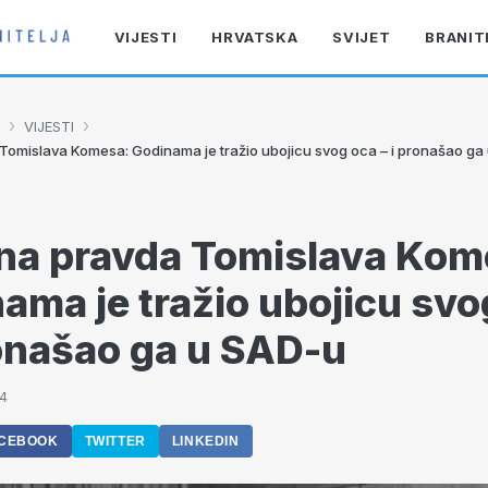
VIJESTI
HRVATSKA
SVIJET
BRANIT
›
›
VIJESTI
omislava Komesa: Godinama je tražio ubojicu svog oca – i pronašao ga
a pravda Tomislava Kom
ama je tražio ubojicu svo
ronašao ga u SAD-u
34
CEBOOK
TWITTER
LINKEDIN