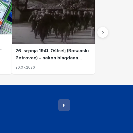
›
26. srpnja 1941. Oštrelj (Bosanski
Petrovac) – nakon blagdana
Svete Ane izvršen napad srpskih
26.07.2026
ustanika na vlak s ženama i
djecom
F