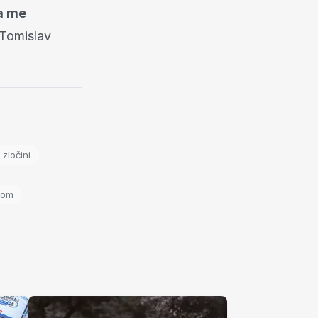
da me
 Tomislav
 zločini
dom