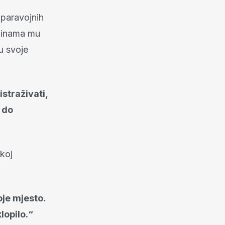
 paravojnih
odinama mu
u svoje
istraživati,
 do
koj
oje mjesto.
lopilo.“