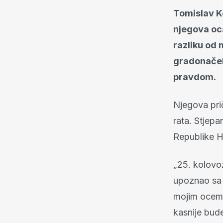
Tomislav Ko
njegova oca 
razliku od
gradonačel
pravdom.
Njegova pri
rata. Stjepa
Republike H
„25. kolovoz
upoznao sa 
mojim ocem.
kasnije bude