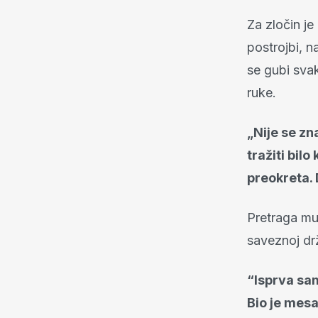
Za zločin je
postrojbi, 
se gubi svak
ruke.
„Nije se zna
tražiti bil
preokreta.
Pretraga mu
saveznoj dr
“Isprva sam
Bio je mesa