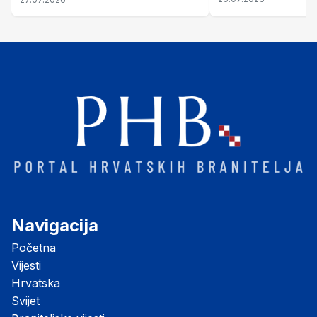
Šubić Zrinski" popularno zvanu
"Opatovačka pustara"
Navigacija
Početna
Vijesti
Hrvatska
Svijet