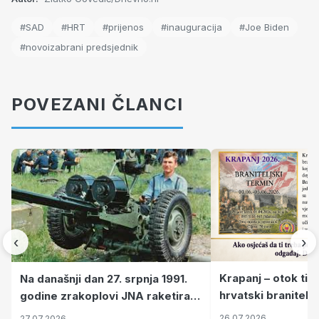
#SAD
#HRT
#prijenos
#inauguracija
#Joe Biden
#novoizabrani predsjednik
POVEZANI ČLANCI
‹
›
Krapanj – otok tiš
Na današnji dan 27. srpnja 1991.
hrvatski branitelj
godine zrakoplovi JNA raketirali
pronalaze mir
su vojarnu i obučni centar "Nikola
26.07.2026
27.07.2026