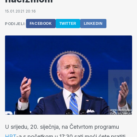
15.01.2021 20:16
PODIJELI:
FACEBOOK
TWITTER
LINKEDIN
U srijedu, 20. siječnja, na Četvrtom programu
HRT
-a s početkom u 17:30 sati moći ćete pratiti