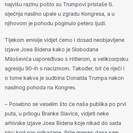
najvišu razinu pošto su Trumpovi pristaše 6.
siječnja nasilno upale u zgradu Kongresa, a u
njihovom je pohodu poginulo petero ljudi.
Tijekom emisije vidjet ćemo i dosad neobjavljene
izjave Joea Bidena kako je Slobodana
Miloševića uspoređivao s Hitlerom, a velikosrpsku
agresiju 90-ih s nacizmom. Također, bit će riječi i
o tome kakva je sudbina Donalda Trumpa nakon
nasilnog pohoda na Kongres.
– Posebno se veselim što će naša publika po prvi
puta, u prilogu Branke Slavice, vidjeti neke
arhivske izjave Joea Bidena koje nikad do sada
nisu kod nas prikazane. Prije mjesec dana sam