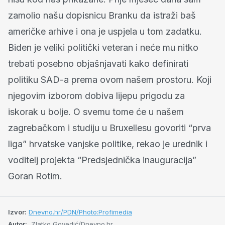
zamolio našu dopisnicu Branku da istraži baš
američke arhive i ona je uspjela u tom zadatku.
Biden je veliki politički veteran i neće mu nitko
trebati posebno objašnjavati kako definirati
politiku SAD-a prema ovom našem prostoru. Koji
njegovim izborom dobiva lijepu prigodu za
iskorak u bolje. O svemu tome će u našem
zagrebačkom i studiju u Bruxellesu govoriti “prva
liga” hrvatske vanjske politike, rekao je urednik i
voditelj projekta “Predsjednička inauguracija”
Goran Rotim.
Izvor:
Dnevno.hr/PDN/Photo:Profimedia
Autor:
Zlatko Govedić/Dnevno.hr