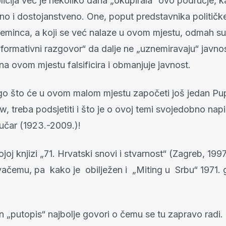
icija već je nekoliko dana „okupirala“ ovo područje, k
rno i dostojanstveno. One, poput predstavnika političk
eminca, a koji se već nalaze u ovom mjestu, odmah su
informativni razgovor“ da dalje ne „uznemiravaju“ javnos
na ovom mjestu falsificira i obmanjuje javnost.
ego što će u ovom malom mjestu započeti još jedan P
ow, treba podsjetiti i što je o ovoj temi svojedobno na
čar (1923.-2009.)!
joj knjizi „71. Hrvatski snovi i stvarnost“ (Zagreb, 199
vačemu, pa kako je obilježen i „Miting u Srbu“ 1971. g
n „putopis“ najbolje govori o čemu se tu zapravo radi.