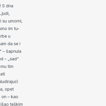
! S dna
judi,
i su umorni,
 smo im tu-
Srbe u
sam da se i
“ – šapnula
ed – „sad“
a mu tim
nati
ludirajući
a, opet
i on – kao
 išao teškim