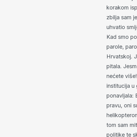
korakom isp
zbilja sam j
uhvatio smi
Kad smo poč
parole, parol
Hrvatskoj. J
pitala. Jesm
nećete više
institucija 
ponavljala: 
pravu, oni s
helikopterom
tom sam mit
politike te 