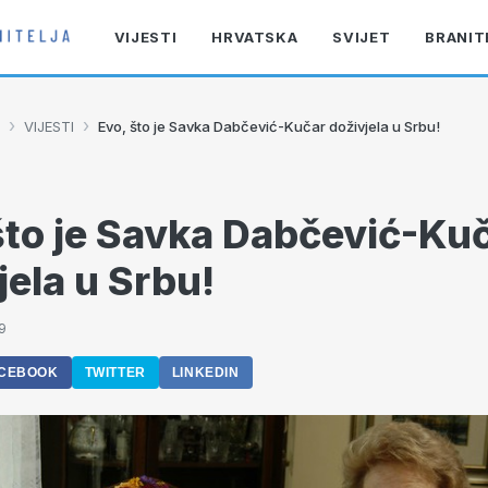
VIJESTI
HRVATSKA
SVIJET
BRANIT
›
›
VIJESTI
Evo, što je Savka Dabčević-Kučar doživjela u Srbu!
što je Savka Dabčević-Ku
jela u Srbu!
9
CEBOOK
TWITTER
LINKEDIN