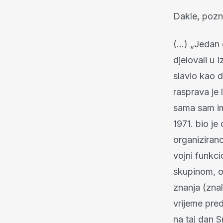
Dakle, pozna
(…) „Jedan 
djelovali u 
slavio kao d
rasprava je 
sama sam im
1971. bio je
organizirano
vojni funkci
skupinom, o
znanja (znal
vrijeme pre
na taj dan S