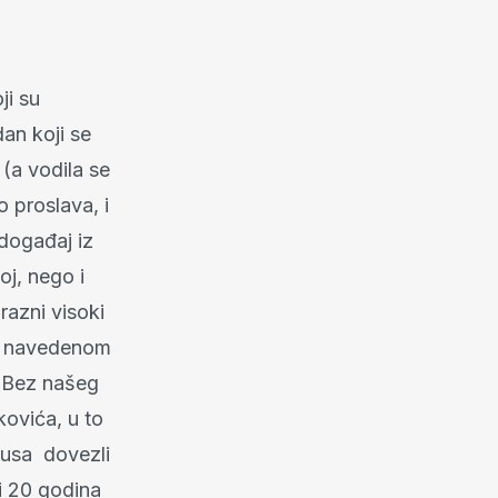
ji su
dan koji se
 (a vodila se
o proslava, i
događaj iz
oj, nego i
razni visoki
i s navedenom
. Bez našeg
kovića, u to
busa dovezli
ti 20 godina