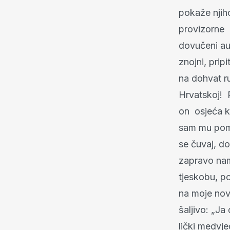
pokaže njiho
provizorne 
dovučeni aut
znojni, pripi
na dohvat ru
Hrvatskoj! 
on osjeća kr
sam mu poma
se čuvaj, do
zapravo nam
tjeskobu, po
na moje novo
šaljivo: „Ja
lički medvj