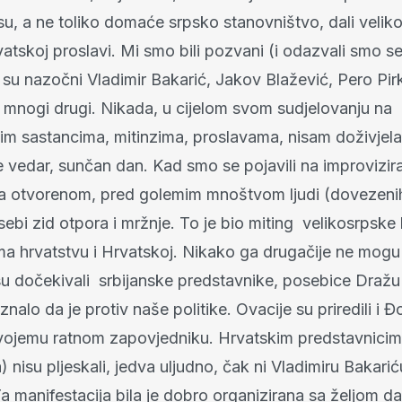
 su, a ne toliko domaće srpsko stanovništvo, dali velik
vatskoj proslavi. Mi smo bili pozvani (i odazvali smo 
i su nazočni Vladimir Bakarić, Jakov Blažević, Pero Pir
, i mnogi drugi. Nikada, u cijelom svom sudjelovanju na
m sastancima, mitinzima, proslavama, nisam doživjela
je vedar, sunčan dan. Kad smo se pojavili na improvizi
na otvorenom, pred golemim mnoštvom ljudi (dovezenih),
bi zid otpora i mržnje. To je bio miting velikosrpske 
a hrvatstvu i Hrvatskoj. Nikako ga drugačije ne mogu s
u dočekivali srbijanske predstavnike, posebice Draž
znalo da je protiv naše politike. Ovacije su priredili i Đ
vojemu ratnom zapovjedniku. Hrvatskim predstavnicima
 nisu pljeskali, jedva uljudno, čak ni Vladimiru Bakari
a manifestacija bila je dobro organizirana sa željom d