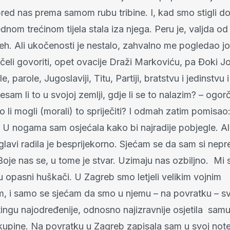
red nas prema samom rubu tribine. I, kad smo stigli d
ednom trećinom tijela stala iza njega. Peru je, valjda od
jeh. Ali ukočenosti je nestalo, zahvalno me pogledao j
eli govoriti, opet ovacije Draži Markoviću, pa Đoki Jo
e, parole, Jugoslaviji, Titu, Partiji, bratstvu i jedinstvu i s
esam li to u svojoj zemlji, gdje li se to nalazim? – ogo
o li mogli (morali) to spriječiti? I odmah zatim pomisa
! U nogama sam osjećala kako bi najradije pobjegle. Al
u glavi radila je besprijekorno. Sjećam se da sam si nep
Boje nas se, u tome je stvar. Uzimaju nas ozbiljno. Mi
u opasni huškači. U Zagreb smo letjeli velikim vojnim
, i samo se sjećam da smo u njemu – na povratku – svi
ingu najodređenije, odnosno najizravnije osjetila samu
skupine. Na povratku u Zagreb zapisala sam u svoj note