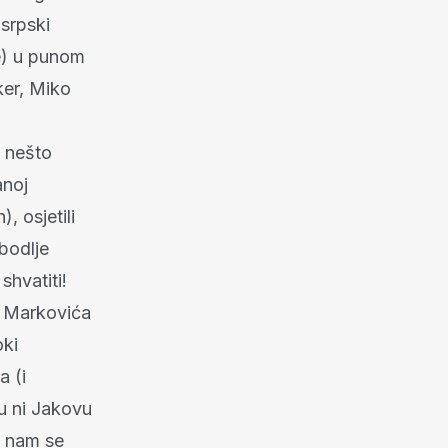
osrpski
se) u punom
ker, Miko
 nešto
ranoj
 osjetili
bodlje
hvatiti!
u Markovića
oki
 (i
ću ni Jakovu
a nam se