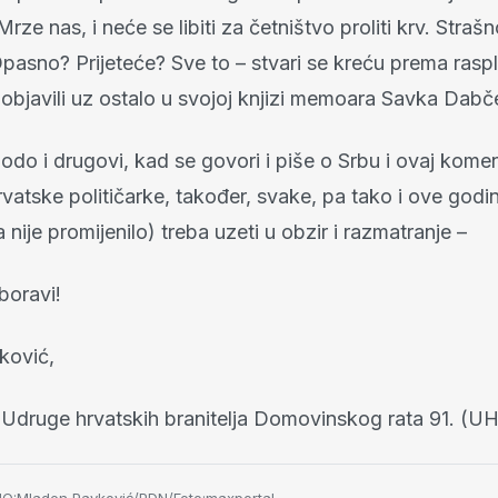
rze nas, i neće se libiti za četništvo proliti krv. Straš
asno? Prijeteće? Sve to – stvari se kreću prema raspl
i objavili uz ostalo u svojoj knjizi memoara Savka Dabč
odo i drugovi, kad se govori i piše o Srbu i ovaj kome
hrvatske političarke, također, svake, pa tako i ove godin
 nije promijenilo) treba uzeti u obzir i razmatranje –
boravi!
ković,
 Udruge hrvatskih branitelja Domovinskog rata 91. (U