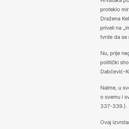
Hrvatska pol
proteklo mi
Dražena Kel
priveli na „
tvrde da se 
Nu, prije n
politički sh
Dabčević-Ku
Naime, u svo
o svemu i s
337-339.).
Ovaj izvrsta