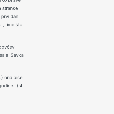
ako bi sve
e stranke
 prvi dan
t, time što
upovčev
pisala Savka
7.) ona piše
odine. (str.