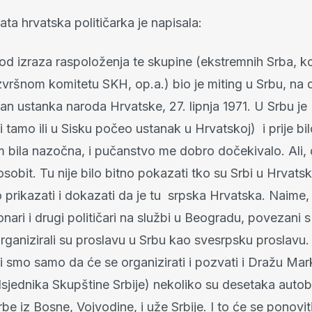
ta hrvatska političarka je napisala:
od izraza raspoloženja te skupine (ekstremnih Srba, ko
Izvršnom komitetu SKH, op.a.) bio je miting u Srbu, na 
an ustanka naroda Hrvatske, 27. lipnja 1971. U Srbu je
li tamo ili u Sisku počeo ustanak u Hrvatskoj) i prije bil
 bila nazočna, i pučanstvo me dobro dočekivalo. Ali, 
 osobit. Tu nije bilo bitno pokazati tko su Srbi u Hrvatsk
 prikazati i dokazati da je tu srpska Hrvatska. Naime, 
onari i drugi političari na službi u Beogradu, povezan
rganizirali su proslavu u Srbu kao svesrpsku proslavu
i smo samo da će se organizirati i pozvati i Dražu Mar
dsjednika Skupštine Srbije) nekoliko su desetaka auto
rbe iz Bosne, Vojvodine, i uže Srbije. I to će se ponovi