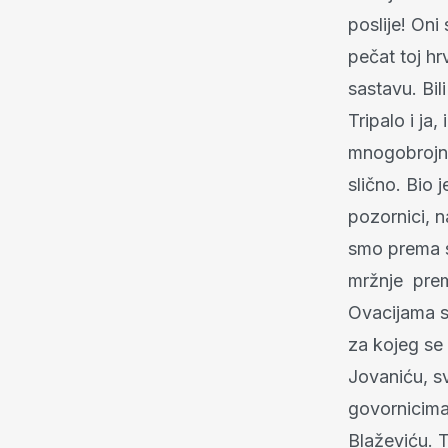
poslije! Oni
pečat toj hr
sastavu. Bil
Tripalo i ja
mnogobrojni
slično. Bio 
pozornici, 
smo prema se
mržnje prem
Ovacijama s
za kojeg se 
Jovaniću, s
govornicima)
Blaževiću. T