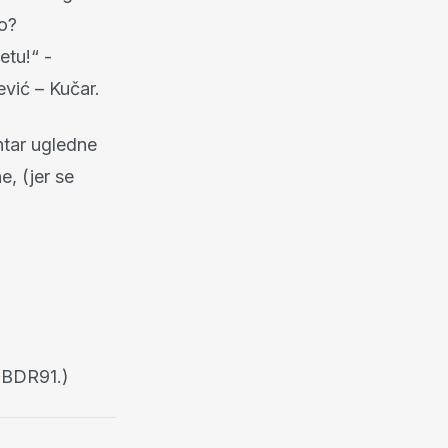
no?
etu!“ -
ević – Kučar.
ntar ugledne
e, (jer se
HBDR91.)