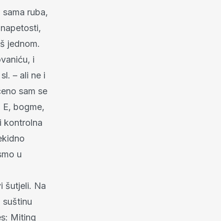
o sama ruba,
 napetosti,
oš jednom.
vaniću, i
l. – ali ne i
rčeno sam se
o: E, bogme,
i kontrolna
rekidno
 smo u
 šutjeli. Na
 suštinu
s: Miting