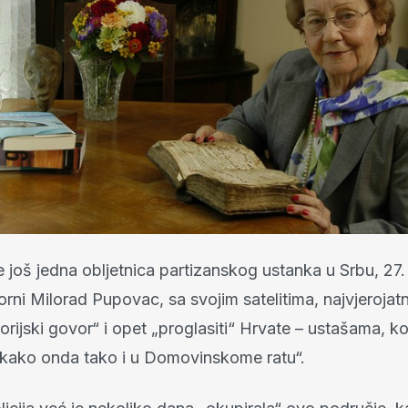
e još jedna obljetnica partizanskog ustanka u Srbu, 27.
orni Milorad Pupovac, sa svojim satelitima, najvjerojat
orijski govor“ i opet „proglasiti“ Hrvate – ustašama, koji
 kako onda tako i u Domovinskome ratu“.