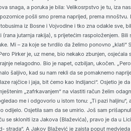
va snaga, a poruka je bila: Velikosrpstvo je tu, iza nas
pozornice pošli smo prema naprijed, prema mnoštvu. L
obusima iz Bosne i Vojvodine i tko zna odakle sve, bil
ti (rana jutarnja rakija), s prijetećim raspoloženjem. Bili
ke. Mi – za koje se tvrdilo da želimo ponovno „klati“ 
Pero Pirker je, uz mene, bio nekako zbunjen, osjećala 
ajnje nelagodno. Bio je napet, ozbiljan, ukočen. „Pero
lo šaljivo, kad su nam rekli da se pomaknemo naprij
laze rajčice i jaja, bit ćemo kao Indijanci“. Osjetio je d
ještenim „zafrkavanjem“ na vlastiti račun želim odag
gledao me i odgovorio u istom tonu: „Ti pazi haljinu“, a
 odijelo. Osjetila sam da se umirio. Još sam prišapnul
 ću se skloniti iza Jakova (Blaževića), pravo je da u Lic
ed- strada“. A Jakov Blažević je zaista poput medvjeda