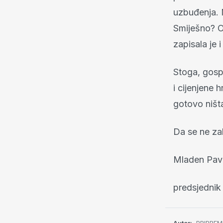
uzbuđenja. M
Smiješno? Op
zapisala je 
Stoga, gosp
i cijenjene 
gotovo ništa
Da se ne za
Mladen Pav
predsjednik