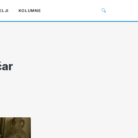
🔍
ELJI
KOLUMNE
čar