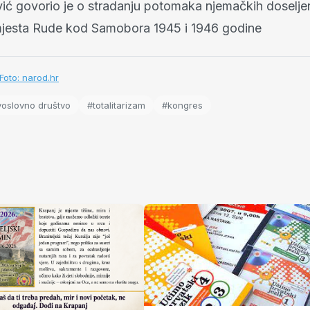
ić govorio je o stradanju potomaka njemačkih doseljeni
 mjesta Rude kod Samobora 1945 i 1946 godine
Foto: narod.hr
voslovno društvo
#totalitarizam
#kongres