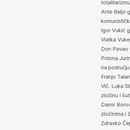
totalitarizm
Ante Beljo 
komunističk
Igor Vukić 
Vlatka Vukel
Don Pavao Cr
Polona Juri
na području
Franjo Talan
Vlč. Luka Sl
zločinu i šut
Damir Borov
zločinima i
Zdravko Čep