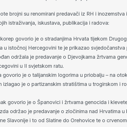
te brojni su renomirani predavači iz RH i inozemstva i
ojih istraživanja, iskustava, publikacija i radova:
ukorep govorio je o stradanjima Hrvata tijekom Drugog
a u istočnoj Hercegovini te je prikazao svjedočanstva p
đan održala je predavanje o Djevojkama žrtvama gen
egovini u II svjetskom ratu.
govorio je o talijanskim logorima u priobalju – na ot
 izlagao je o partizanskim stratištima u trogirskom i 
ak govorio je o Španovici i žrtvama genocida i klevet
zda održao je predavanje o zločinima nad Hrvatima u
ne Slavonije i to od Slatine do Orehovice te o crvenom