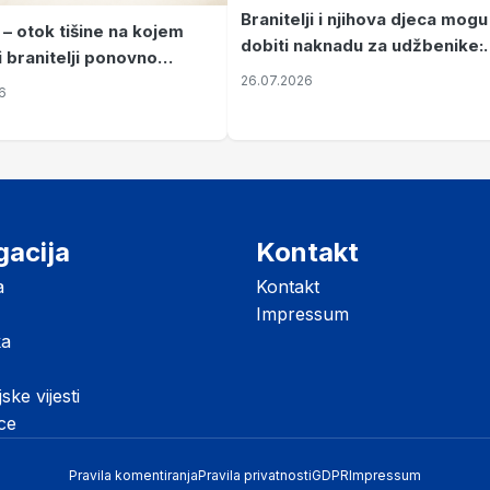
Branitelji i njihova djeca mogu
 – otok tišine na kojem
dobiti naknadu za udžbenike:
i branitelji ponovno
zahtjevi se podnose do 31.
26.07.2026
ze mir
6
listopada
gacija
Kontakt
a
Kontakt
Impressum
ka
jske vijesti
ice
Pravila komentiranja
Pravila privatnosti
GDPR
Impressum