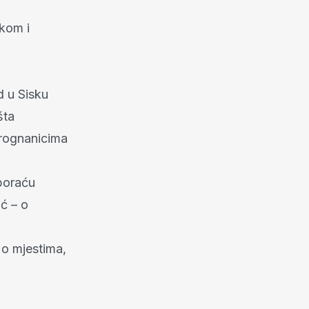
kom i
d u Sisku
šta
prognanicima
 poraću
ić – o
 o mjestima,