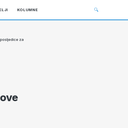
🔍
ELJI
KOLUMNE
 posljedice za
hove