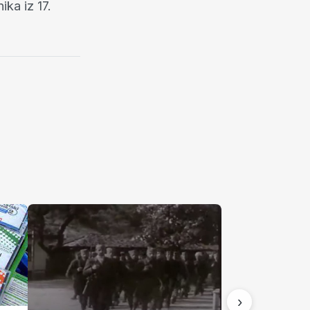
ka iz 17.
›