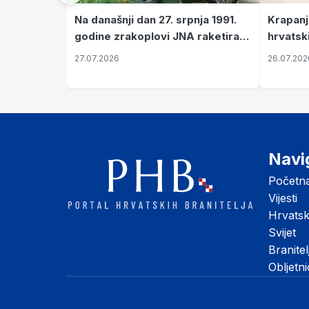
Krapanj
Na današnji dan 27. srpnja 1991.
hrvatsk
godine zrakoplovi JNA raketirali
pronala
su vojarnu i obučni centar "Nikola
26.07.202
27.07.2026
Šubić Zrinski" popularno zvanu
"Opatovačka pustara"
Navi
Početn
Vijesti
Hrvats
Svijet
Branitel
Obljetn