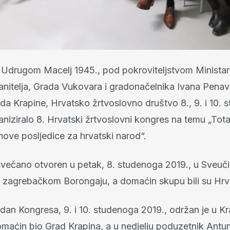
s Udrugom Macelj 1945., pod pokroviteljstvom Ministar
ranitelja, Grada Vukovara i gradonačelnika Ivana Penav
da Krapine, Hrvatsko žrtvoslovno društvo 8., 9. i 10.
aniziralo 8. Hrvatski žrtvoslovni kongres na temu „Tota
jihove posljedice za hrvatski narod“.
svečano otvoren u petak, 8. studenoga 2019., u Sveuč
zagrebačkom Borongaju, a domaćin skupu bili su Hrvat
i dan Kongresa, 9. i 10. studenoga 2019., održan je u Kr
omaćin bio Grad Krapina, a u nedjelju poduzetnik Antun