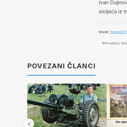
Ivan Dujmov
stoljeća iz
Izvor:
narod.hr/
#Hrvatsko žrt
POVEZANI ČLANCI
‹