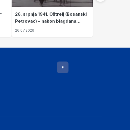
26. srpnja 1941. Oštrelj (Bosanski
Petrovac) – nakon blagdana
Svete Ane izvršen napad srpskih
26.07.2026
ustanika na vlak s ženama i
djecom
F