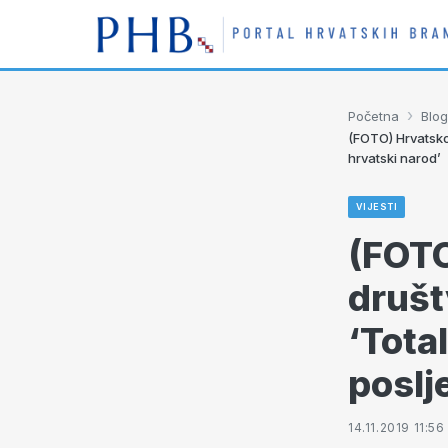
›
Početna
Blog
(FOTO) Hrvatsko 
hrvatski narod’
VIJESTI
(FOTO
društ
‘Total
poslj
14.11.2019 11:56