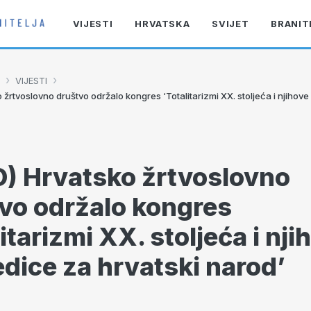
VIJESTI
HRVATSKA
SVIJET
BRANIT
›
›
VIJESTI
žrtvoslovno društvo održalo kongres ‘Totalitarizmi XX. stoljeća i njihove
) Hrvatsko žrtvoslovno
vo održalo kongres
itarizmi XX. stoljeća i nji
edice za hrvatski narod’