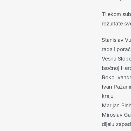
Tijekom subo
rezultate sv
Stanislav V
rada i porać
Vesna Slobo
Isočnoj Herc
Roko Ivanda 
Ivan Pažanin
kraju
Marijan Pinh
Miroslav Ga
dijelu zapad