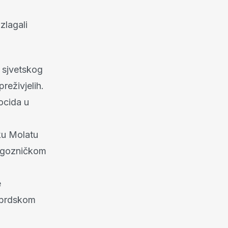
zlagali
 sjvetskog
reživjelih.
ocida u
oku Molatu
rogozničkom
e
 brdskom