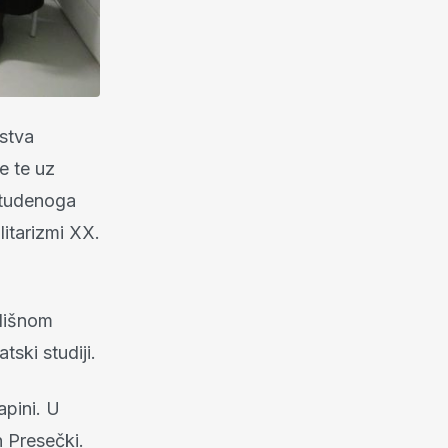
stva
e te uz
 studenoga
litarizmi XX.
ilišnom
ski studiji.
apini. U
 Presečki.