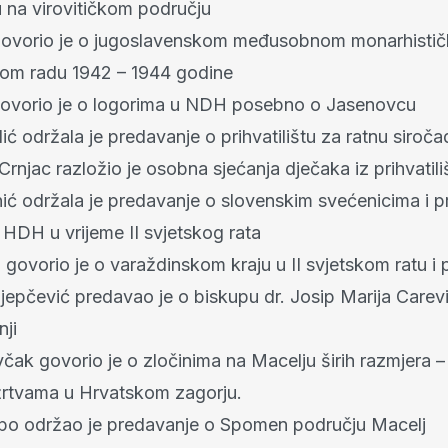
u na virovitičkom području
govorio je o jugoslavenskom međusobnom monarhistič
om radu 1942 – 1944 godine
govorio je o logorima u NDH posebno o Jasenovcu
ić održala je predavanje o prihvatilištu za ratnu siroča
njac razložio je osobna sjećanja dječaka iz prihvatili
nić održala je predavanje o slovenskim svećenicima i 
 HDH u vrijeme II svjetskog rata
 govorio je o varaždinskom kraju u II svjetskom ratu i
ijepčević predavao je o biskupu dr. Josip Marija Carev
nji
čak govorio je o zločinima na Macelju širih razmjera –
 žrtvama u Hrvatskom zagorju.
o održao je predavanje o Spomen području Macelj