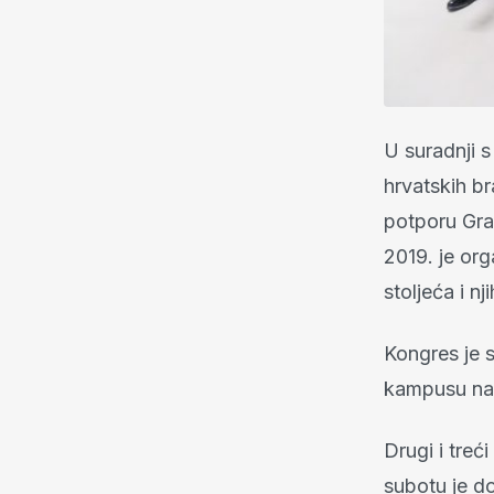
U suradnji 
hrvatskih b
potporu Gra
2019. je org
stoljeća i n
Kongres je 
kampusu na 
Drugi i treć
subotu je d