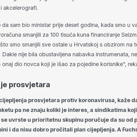
i akcelerografi.
e da sam bio ministar prije deset godina, kada smo u var
roračuna smanjili za 100 tisuća kuna financiranje Seiz
što smo smanjili sve ostale u Hrvatskoj s obzirom na t
a. Dakle nije bila obustavljena nabavka instrumenata, n
onaj dio novca koji je išao za pojedine korisnike”, rek
nje prosvjetara
 cijepljenja prosvjetara protiv koronavirusa, kaže d
ketu pa ne znaju koliki je interes, a sindikatima koj
a se uvrste u prioritetnu skupinu poručuje da su od 
ni i da nisu dobro pročitali plan cijepljenja. A Fuchs