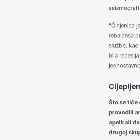
seizmografi 
”Činjenica j
rebalansa p
službe, kao 
bila recesij
jednostavno 
Cijeplje
Što se tiče
provodili an
apelirali d
drugoj skupi