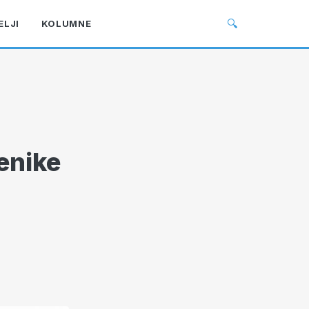
🔍
ELJI
KOLUMNE
enike