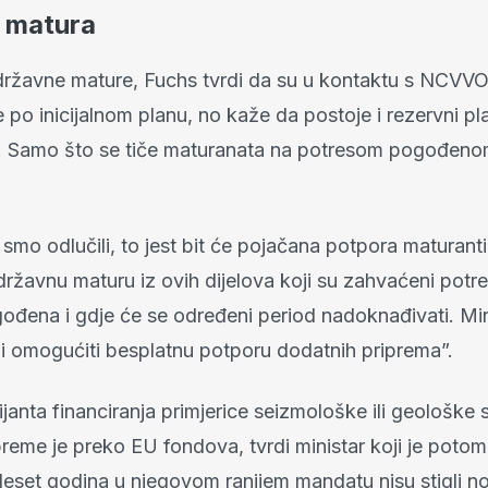
 matura
 državne mature, Fuchs tvrdi da su u kontaktu s NCVV
 po inicijalnom planu, no kaže da postoje i rezervni plan
i. Samo što se tiče maturanata na potresom pogođeno
 smo odlučili, to jest bit će pojačana potpora maturanti
državnu maturu iz ovih dijelova koji su zahvaćeni potr
ođena i gdje će se određeni period nadoknađivati. Min
 i omogućiti besplatnu potporu dodatnih priprema”.
ijanta financiranja primjerice seizmološke ili geološke 
reme je preko EU fondova, tvrdi ministar koji je potom
deset godina u njegovom ranijem mandatu nisu stigli no