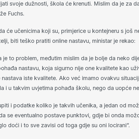
jati svoje dužnosti, škola će krenuti. Mislim da je za d
aže Fuchs.
 će učenicima koji su, primjerice u kontejneru s još n
lji, biti teško pratiti online nastavu, ministar je rekao:
je to problem, međutim mislim da je bolje da neko dije
ohađa nastavu, koja sigurno nije one kvalitete kao uži
ne nastava iste kvalitete. Ako već imamo ovakvu situaci
da i u takvim uvjetima pohađa školu, nego da uopće n
piti i podatke koliko je takvih učenika, a jedan od mož
“da se eventualno postave punktovi, gdje bi onda mož
o doći i to sve zavisi od toga gdje su oni locirani”.