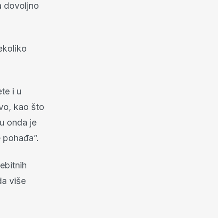
a dovoljno
ekoliko
te i u
vo, kao što
ju onda je
e pohađa”.
ebitnih
da više