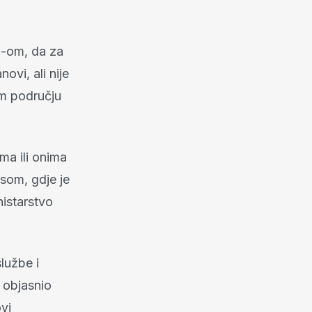
O-om, da za
ovi, ali nije
m području
ma ili onima
esom, gdje je
istarstvo
službe i
 objasnio
vi