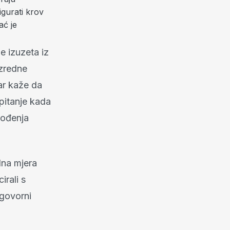
igurati krov
ać je
e izuzeta iz
azredne
tar kaže da
 pitanje kada
vođenja
dna mjera
rali s
dgovorni