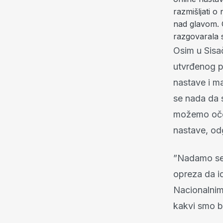
razmišljati o
nad glavom. 
razgovarala 
Osim u Sisač
utvrđenog p
nastave i ma
se nada da s
možemo oček
nastave, od
”Nadamo se 
opreza da i
Nacionalnim
kakvi smo bi