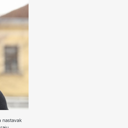
a nastavak
raju