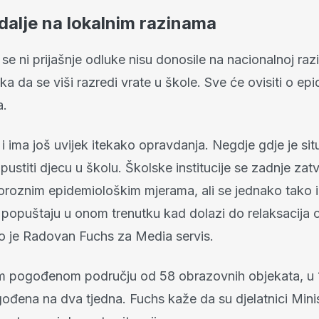
 dalje na lokalnim razinama
se ni prijašnje odluke nisu donosile na nacionalnoj razi
ka da se viši razredi vrate u škole. Sve će ovisiti o ep
a.
 i ima još uvijek itekako opravdanja. Negdje gdje je sit
pustiti djecu u školu. Školske institucije se zadnje zat
oroznim epidemiološkim mjerama, ali se jednako tako i
i popuštaju u onom trenutku kad dolazi do relaksacija 
ao je Radovan Fuchs za Media servis.
 pogođenom području od 58 obrazovnih objekata, u 1
ođena na dva tjedna. Fuchs kaže da su djelatnici Mini