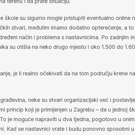
a terenu i da prate situaciju.
e škole su sigurno mogle pristupiti eventualno online n
ičkih stvari, međutim imamo dodatno opterećenje, a to 
ređeni način i problema s nastavnicima. Po zadnjim i
ika su otišla na neko drugo mjesto i oko 1.500 do 1.60
nje, je li realno očekivati da na tom području krene n
 građevina, neke su stvari organizacijski već i postavlj
mi princip koji je primijenjen u Zagrebu – da u jednoj š
. To je moguće napraviti u dva tjedna, pogotovo u oni
urni. Kad se nastavnici vrate i budu ponovno sposobni 