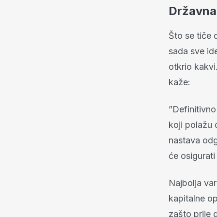
Državna
Što se tiče
sada sve ide
otkrio kakv
kaže:
”Definitivno
koji polažu 
nastava odg
će osigurati
Najbolja var
kapitalne op
zašto prije 