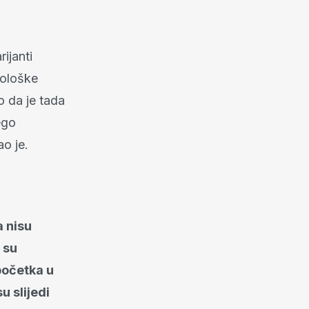
ijanti
mološke
o da je tada
ego
ao je.
a nisu
i su
početka u
u slijedi