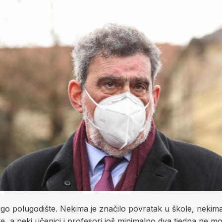
ugo polugodište. Nekima je značilo povratak u škole, nekim
e, a neki učenici i profesori još minimalno dva tjedna ne mo