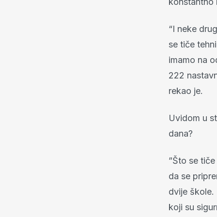
konstantno n
“I neke drug
se tiče tehn
imamo na od
222 nastavn
rekao je.
Uvidom u sta
dana?
”Što se tiče
da se pripre
dvije škole
koji su sig