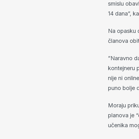
smislu obavl
14 dana”, k
Na opasku da
članova obite
”Naravno da 
kontejneru p
nije ni onli
puno bolje 
Moraju priku
planova je 
učenika mogl