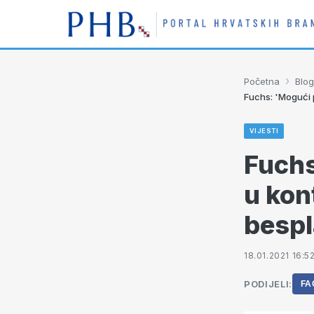
›
Početna
Blog
Fuchs: 'Mogući 
VIJESTI
Fuchs
u kon
bespl
18.01.2021 16:5
PODIJELI:
FA