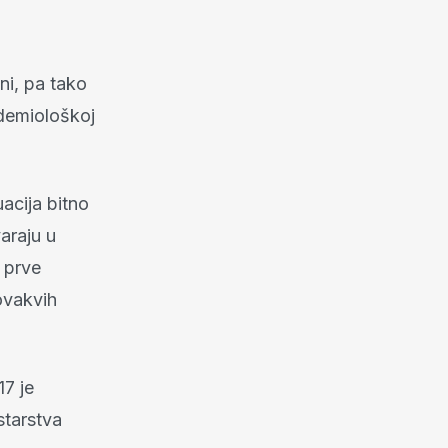
ni, pa tako
idemiološkoj
uacija bitno
varaju u
 prve
ovakvih
7 je
starstva