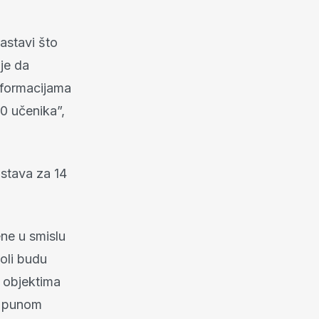
astavi što
je da
nformacijama
0 učenika”,
astava za 14
ene u smislu
koli budu
m objektima
u punom