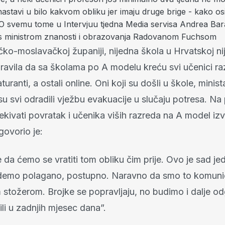
 nastavi u bilo kakvom obliku jer imaju druge brige - kako os
O svemu tome u Intervjuu tjedna Media servisa Andrea Bar
s ministrom znanosti i obrazovanja Radovanom Fuchsom
ko-moslavačkoj županiji, nijedna škola u Hrvatskoj nij
ravila da sa školama po A modelu kreću svi učenici r
turanti, a ostali online. Oni koji su došli u škole, minis
u svi odradili vježbu evakuacije u slučaju potresa. Na
ivati povratak i učenika viših razreda na A model iz
govorio je:
da ćemo se vratiti tom obliku čim prije. Ovo je sad je
demo polagano, postupno. Naravno da smo to komunici
 stožerom. Brojke se popravljaju, no budimo i dalje o
li u zadnjih mjesec dana”.