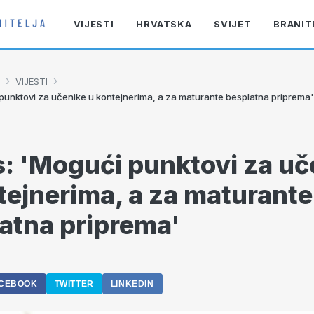
VIJESTI
HRVATSKA
SVIJET
BRANIT
›
›
VIJESTI
punktovi za učenike u kontejnerima, a za maturante besplatna priprema'
: 'Mogući punktovi za uč
tejnerima, a za maturante
atna priprema'
2
CEBOOK
TWITTER
LINKEDIN