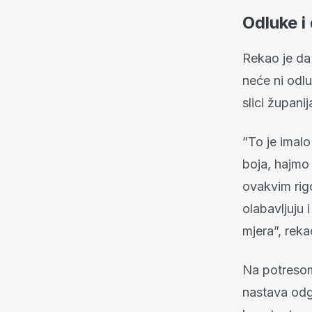
Odluke i
Rekao je da 
neće ni odlu
slici županij
”To je imalo
boja, hajmo 
ovakvim rig
olabavljuju 
mjera”, rek
Na potresom
nastava odg