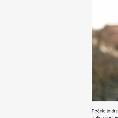
Počelo je dr
online nastav