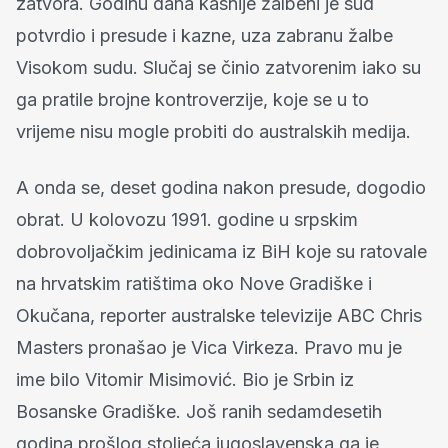
zatvora. Godinu dana kasnije žalbeni je sud
potvrdio i presude i kazne, uza zabranu žalbe
Visokom sudu. Slučaj se činio zatvorenim iako su
ga pratile brojne kontroverzije, koje se u to
vrijeme nisu mogle probiti do australskih medija.
A onda se, deset godina nakon presude, dogodio
obrat. U kolovozu 1991. godine u srpskim
dobrovoljačkim jedinicama iz BiH koje su ratovale
na hrvatskim ratištima oko Nove Gradiške i
Okučana, reporter australske televizije ABC Chris
Masters pronašao je Vica Virkeza. Pravo mu je
ime bilo Vitomir Misimović. Bio je Srbin iz
Bosanske Gradiške. Još ranih sedamdesetih
godina prošlog stoljeća jugoslavenska ga je