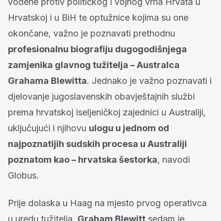
vođene protiv političkog i vojnog vrha Hrvata u
Hrvatskoj i u BiH te optužnice kojima su one
okončane, važno je poznavati prethodnu
profesionalnu biografiju dugogodišnjega
zamjenika glavnog tužitelja – Australca
Grahama Blewitta
. Jednako je važno poznavati i
djelovanje jugoslavenskih obavještajnih službi
prema hrvatskoj iseljeničkoj zajednici u Australiji,
uključujući i njihovu
ulogu u jednom od
najpoznatijih sudskih procesa u Australiji
poznatom kao – hrvatska šestorka
, navodi
Globus.
Prije dolaska u Haag na mjesto prvog operativca
u uredu tužitelja,
Graham Blewitt
sedam je