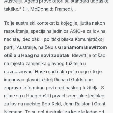
Australiji. Agenti provokatori su standard udbaške
taktike.” (H. McDonald: Framed)…
To je australski kontekst iz kojeg je, ljutita nakon
raspuštanja, specijalna jedinica ASIO-a za lov na
naciste, ideološki i politički bliska Komunističkoj
partiji Australije, na čelu s
Grahamom Blewittom
otišla u Haag na novi zadatak
. Blewitt je otišao
na mjesto zamjenika glavnog tužitelja u
novoosnovani Haški sud čak i prije nego što je
imenovan glavni tužitelj Richard Goldstone,
zapravo je formirao prvi ured haškog tužitelja. S
njime su u Haag došli i prvaci specijalne jedinice
za lov na naciste: Bob Reid, John Ralston i Grant
Niemann. To su oni Australci za koje je jedan od