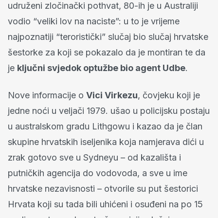
udruženi zločinački pothvat, 80-ih je u Australiji
vodio “veliki lov na naciste”: u to je vrijeme
najpoznatiji “teroristički” slučaj bio slučaj hrvatske
šestorke za koji se pokazalo da je montiran te da
je
ključni svjedok optužbe bio agent Udbe
.
Nove informacije o
Vici Virkezu
, čovjeku koji je
jedne noći u veljači 1979. ušao u policijsku postaju
u australskom gradu Lithgowu i kazao da je član
skupine hrvatskih iseljenika koja namjerava dići u
zrak gotovo sve u Sydneyu – od kazališta i
putničkih agencija do vodovoda, a sve u ime
hrvatske nezavisnosti – otvorile su put šestorici
Hrvata koji su tada bili uhićeni i osuđeni na po 15