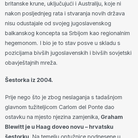
britanske krune, uključujući i Australiju, koje ni
nakon posljednjeg rata i stvaranja novih država
nisu odustajale od svojeg jugoslavenskog
balkanskog koncepta sa Srbijom kao regionalnim
hegemonom. I bio je to stav posve u skladu s
pozicijama bivših jugoslavenskih i bivših sovjetski
obavještajnih mreža.
Šestorka iz 2004.
Prije nego što je zbog neslaganja s tadašnjom
glavnom tužiteljicom Carlom del Ponte dao
ostavku na mjesto njezina zamjenika,
Graham
Blewitt je u Haag doveo novu – hrvatsku
šestorku
. Na temelju optužnice podnesene u