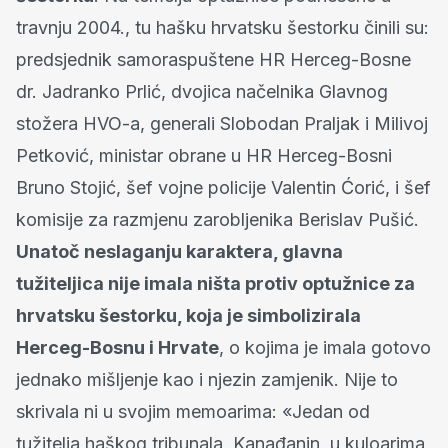
travnju 2004., tu hašku hrvatsku šestorku činili su:
predsjednik samoraspuštene HR Herceg-Bosne
dr. Jadranko Prlić, dvojica načelnika Glavnog
stožera HVO-a, generali Slobodan Praljak i Milivoj
Petković, ministar obrane u HR Herceg-Bosni
Bruno Stojić, šef vojne policije Valentin Ćorić, i šef
komisije za razmjenu zarobljenika Berislav Pušić.
Unatoč neslaganju karaktera, glavna
tužiteljica nije imala ništa protiv optužnice za
hrvatsku šestorku, koja je simbolizirala
Herceg-Bosnu i Hrvate
, o kojima je imala gotovo
jednako mišljenje kao i njezin zamjenik. Nije to
skrivala ni u svojim memoarima: «Jedan od
tužitelja haškog tribunala, Kanađanin, u kuloarima