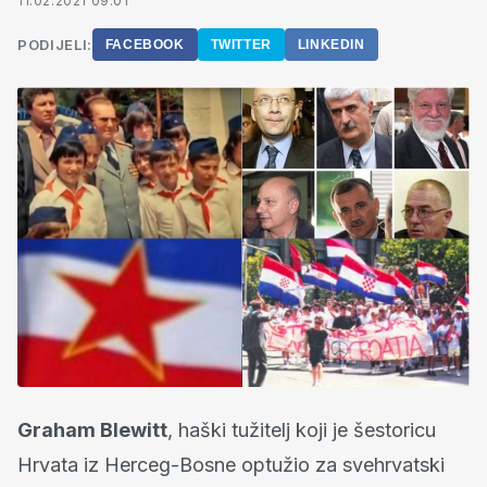
11.02.2021 09:01
PODIJELI:
FACEBOOK
TWITTER
LINKEDIN
Graham Blewitt
, haški tužitelj koji je šestoricu
Hrvata iz Herceg-Bosne optužio za svehrvatski