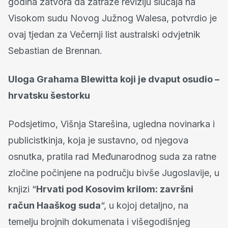
godina zatvora da zatraže reviziju slučaja na
Visokom sudu Novog Južnog Walesa, potvrdio je
ovaj tjedan za Večernji list australski odvjetnik
Sebastian de Brennan.
Uloga Grahama Blewitta koji je dvaput osudio –
hrvatsku šestorku
Podsjetimo, Višnja Starešina, ugledna novinarka i
publicistkinja, koja je sustavno, od njegova
osnutka, pratila rad Međunarodnog suda za ratne
zločine počinjene na području bivše Jugoslavije, u
knjizi “
Hrvati pod Kosovim krilom: završni
račun Haaškog suda
“, u kojoj detaljno, na
temelju brojnih dokumenata i višegodišnjeg