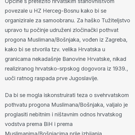
Općine s pretežito hrvatskim stanovništvom
povezale u HZ Herceg-Bosnu kako bi se
organizirale za samoobranu. Za haško Tužiteljstvo
upravo tu počinje udruženi zločinački pothvat
progona Muslimana/Bošnjaka, vođen iz Zagreba,
kako bi se stvorila tzv. velika Hrvatska u
granicama nekadašnje Banovine Hrvatske, nikad
realiziranog hrvatsko-srpskog dogovora iz 1939.,
uoči ratnog raspada prve Jugoslavije.
Da bi se mogla iskonstruirati teza o svehrvatskom
pothvatu progona Muslimana/Bošnjaka, valjalo je
proglasiti nebitnim i ništavnim odnos hrvatskog
vodstva prema BiH i prema
Muslimanima/Bošnjacima prije izbijanja