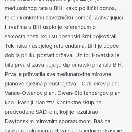
međusobnog rata u BiH: kako politički odnos,
tako i konkretnu savezničku pomoć. Zahvaljujući
Hrvatima u BiH uspio je referendum o
samostalnosti, koji su bosanski Srbi bojkotirali.
Tek nakon uspjelog referenduma, BiH je uopće
dobila priliku postati država. Uz to: Hrvatska je
bila prva država koja je diplomatski priznala BiH.
Prva je prihvatila sve međunarodne mirovne
planove njezina preustrojstva – Cutilleirov plan,
Vance-Owenov plan, Owen-Stoltenbergov plan
kao i kasniji plan tzv. kontaktne skupine
predvođene SAD-om, koji je rezultirao
Daytonskim mirovnim sporazumom. Baš na
svakom dokumentu Hrvatske zajednice i kasnije