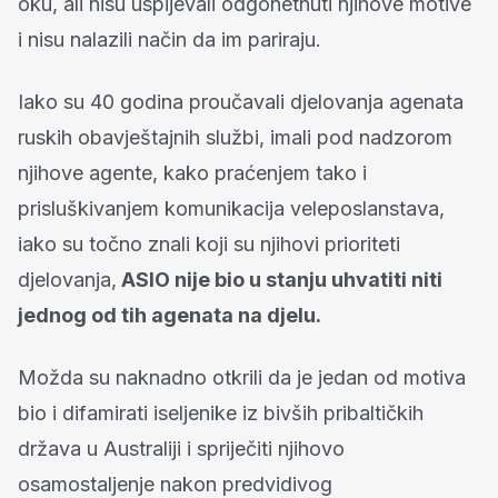
oku, ali nisu uspijevali odgonetnuti njihove motive
i nisu nalazili način da im pariraju.
Iako su 40 godina proučavali djelovanja agenata
ruskih obavještajnih službi, imali pod nadzorom
njihove agente, kako praćenjem tako i
prisluškivanjem komunikacija veleposlanstava,
iako su točno znali koji su njihovi prioriteti
djelovanja,
ASIO nije bio u stanju uhvatiti niti
jednog od tih agenata na djelu.
Možda su naknadno otkrili da je jedan od motiva
bio i difamirati iseljenike iz bivših pribaltičkih
država u Australiji i spriječiti njihovo
osamostaljenje nakon predvidivog