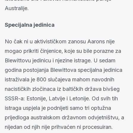
Australije.
Specijalna jedinica
No čak ni u akti­vističkom zanosu Aarons nije
mogao prikriti činjenice, koje su bile porazne za
Blewittovu jedinicu i njezine istrage. U sedam
godina postojanja Blewittova specijalna jedinica
istraživala je 800 slučajeva mahom navodnih
nacističkih zločinaca iz baltičkih država bivšeg
SSSR-a: Estonije, Latvije i Letonije. Od svih tih
istraga uspjela je podnijeti samo tri optužna
prijedloga australskom državnom odvjetništvu, a
nijedan od njih nije prihvaćen ni procesuiran.