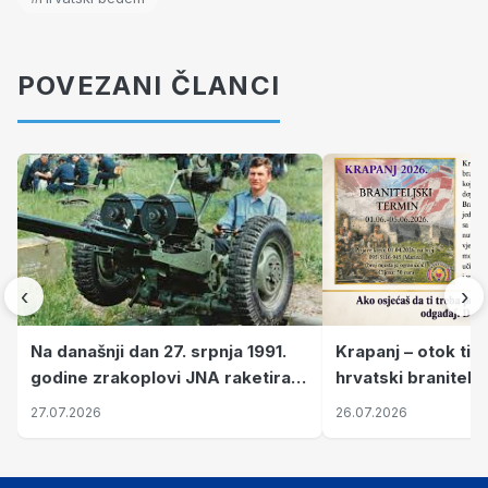
POVEZANI ČLANCI
‹
›
Krapanj – otok tiš
Na današnji dan 27. srpnja 1991.
hrvatski branitelj
godine zrakoplovi JNA raketirali
pronalaze mir
su vojarnu i obučni centar "Nikola
26.07.2026
27.07.2026
Šubić Zrinski" popularno zvanu
"Opatovačka pustara"