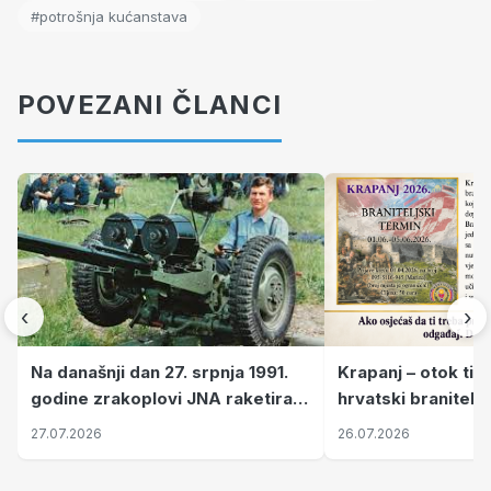
#potrošnja kućanstava
POVEZANI ČLANCI
‹
›
Krapanj – otok tiš
Na današnji dan 27. srpnja 1991.
hrvatski branitelj
godine zrakoplovi JNA raketirali
pronalaze mir
su vojarnu i obučni centar "Nikola
26.07.2026
27.07.2026
Šubić Zrinski" popularno zvanu
"Opatovačka pustara"