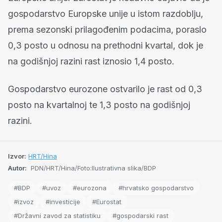
gospodarstvo Europske unije u istom razdoblju,
prema sezonski prilagođenim podacima, poraslo
0,3 posto u odnosu na prethodni kvartal, dok je
na godišnjoj razini rast iznosio 1,4 posto.
Gospodarstvo eurozone ostvarilo je rast od 0,3
posto na kvartalnoj te 1,3 posto na godišnjoj
razini.
Izvor:
HRT/Hina
Autor:
PDN/HRT/Hina/Foto:Ilustrativna slika/BDP
#BDP
#uvoz
#eurozona
#hrvatsko gospodarstvo
#izvoz
#investicije
#Eurostat
#Državni zavod za statistiku
#gospodarski rast