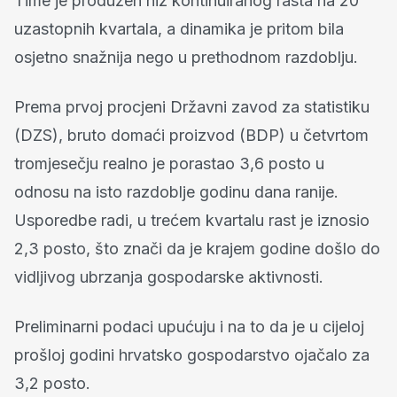
Time je produžen niz kontinuiranog rasta na 20
uzastopnih kvartala, a dinamika je pritom bila
osjetno snažnija nego u prethodnom razdoblju.
Prema prvoj procjeni Državni zavod za statistiku
(DZS), bruto domaći proizvod (BDP) u četvrtom
tromjesečju realno je porastao 3,6 posto u
odnosu na isto razdoblje godinu dana ranije.
Usporedbe radi, u trećem kvartalu rast je iznosio
2,3 posto, što znači da je krajem godine došlo do
vidljivog ubrzanja gospodarske aktivnosti.
Preliminarni podaci upućuju i na to da je u cijeloj
prošloj godini hrvatsko gospodarstvo ojačalo za
3,2 posto.