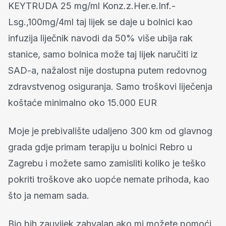
KEYTRUDA 25 mg/ml Konz.z.Her.e.Inf.-
Lsg.,100mg/4ml taj lijek se daje u bolnici kao
infuzija liječnik navodi da 50% više ubija rak
stanice, samo bolnica može taj lijek naručiti iz
SAD-a, nažalost nije dostupna putem redovnog
zdravstvenog osiguranja. Samo troškovi liječenja
koštaće minimalno oko 15.000 EUR
Moje je prebivalište udaljeno 300 km od glavnog
grada gdje primam terapiju u bolnici Rebro u
Zagrebu i možete samo zamisliti koliko je teško
pokriti troškove ako uopće nemate prihoda, kao
što ja nemam sada.
Bio bih zauvijek zahvalan ako mi možete pomoći,