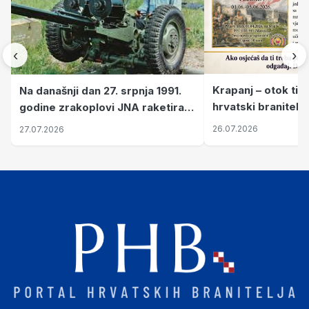
‹
›
Krapanj – otok tiš
Na današnji dan 27. srpnja 1991.
hrvatski branitelj
godine zrakoplovi JNA raketirali
pronalaze mir
su vojarnu i obučni centar "Nikola
26.07.2026
27.07.2026
Šubić Zrinski" popularno zvanu
"Opatovačka pustara"