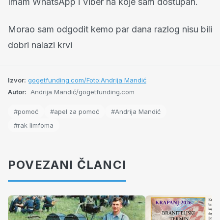
Imam WhatsApp i Viber na koje sam dostupan.
Morao sam odgodit kemo par dana razlog nisu bili
dobri nalazi krvi
Izvor:
gogetfunding.com/Foto:Andrija Mandić
Autor:
Andrija Mandić/gogetfunding.com
#pomoć
#apel za pomoć
#Andrija Mandić
#rak limfoma
POVEZANI ČLANCI