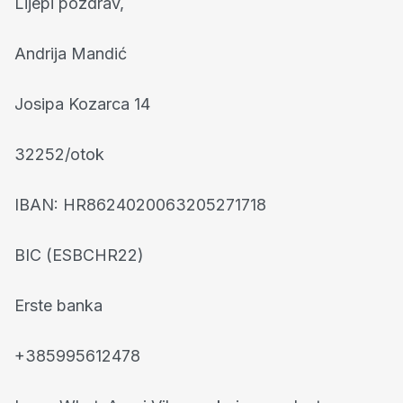
Lijepi pozdrav,
Andrija Mandić
Josipa Kozarca 14
32252/otok
IBAN: HR8624020063205271718
BIC (ESBCHR22)
Erste banka
+385995612478