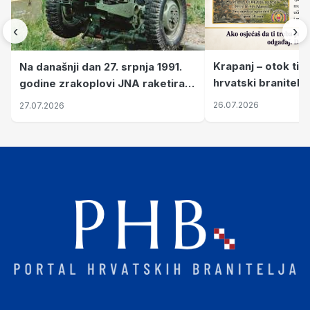
‹
›
Krapanj – otok tiš
Na današnji dan 27. srpnja 1991.
hrvatski branitelj
godine zrakoplovi JNA raketirali
pronalaze mir
su vojarnu i obučni centar "Nikola
26.07.2026
27.07.2026
Šubić Zrinski" popularno zvanu
"Opatovačka pustara"