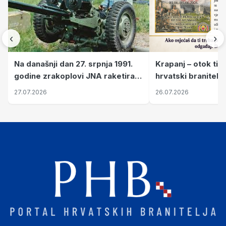
‹
›
Krapanj – otok tiš
Na današnji dan 27. srpnja 1991.
hrvatski branitelj
godine zrakoplovi JNA raketirali
pronalaze mir
su vojarnu i obučni centar "Nikola
26.07.2026
27.07.2026
Šubić Zrinski" popularno zvanu
"Opatovačka pustara"