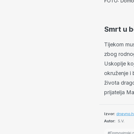
FOTO: Domov
Smrt u b
Tijekom mus
zbog rodnog
Uskoplje ko
okruženje i 
života drag
prijatelja Ma
Izvor:
dnevno.hr
Autor:
S.V.
#Domovinski r