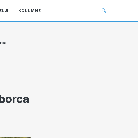
🔍
ELJI
KOLUMNE
rca
uborca