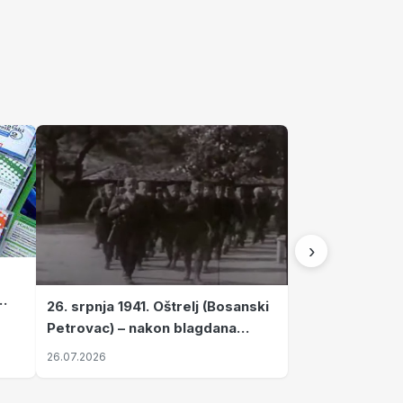
›
26. srpnja 1941. Oštrelj (Bosanski
Petrovac) – nakon blagdana
Svete Ane izvršen napad srpskih
26.07.2026
ustanika na vlak s ženama i
djecom