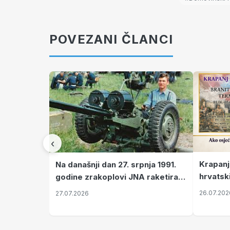
POVEZANI ČLANCI
‹
Krapanj
Na današnji dan 27. srpnja 1991.
hrvatsk
godine zrakoplovi JNA raketirali
pronala
su vojarnu i obučni centar "Nikola
26.07.202
27.07.2026
Šubić Zrinski" popularno zvanu
"Opatovačka pustara"