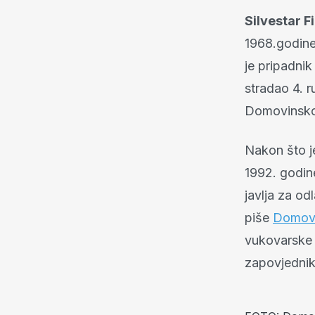
Silvestar Fi
1968.godine.
je pripadni
stradao 4. 
Domovinskog
Nakon što je
1992. godine
javlja za o
piše
Domovi
vukovarske 
zapovjednik