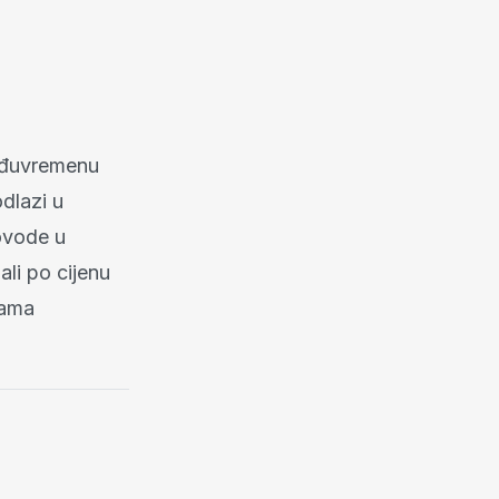
međuvremenu
dlazi u
ovode u
ali po cijenu
kama