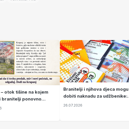
Branitelji i njihova djeca mogu
 – otok tišine na kojem
dobiti naknadu za udžbenike:
i branitelji ponovno
zahtjevi se podnose do 31.
26.07.2026
ze mir
6
listopada