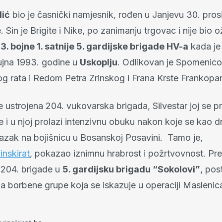
lić
bio je časnički namjesnik, rođen u Janjevu 30. pros
 Sin je Brigite i Nike, po zanimanju trgovac i nije bio o
k
3. bojne 1. satnije 5. gardijske brigade HV-a
kada je
rujna 1993. godine u
Uskoplju
. Odlikovan je Spomenic
 rata i Redom Petra Zrinskog i Frana Krste Frankop
 ustrojena 204. vukovarska brigada, Silvestar joj se pr
 i u njoj prolazi intenzivnu obuku nakon koje se kao d
dlazak na bojišnicu u Bosanskoj Posavini. Tamo je,
nskirat
, pokazao iznimnu hrabrost i požrtvovnost. Pr
204. brigade u
5. gardijsku brigadu “Sokolovi”
, pos
a borbene grupe koja se iskazuje u operaciji Maslenic