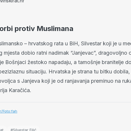
inskirat.hr
orbi protiv Muslimana
limansko – hrvatskog rata u BiH, Silvestar koji je u 
 mjesta dobio ratni nadimak “Janjevac”, dragovoljno o
je Bošnjaci žestoko napadaju, a tamošnje branitelje d
bezizlaznu situaciju. Hrvatska je strana tu bitku dobila, 
ovoljca s Janjeva koji je od ranjavanja preminuo na ru
rija Karačića.
/Foto:fah
at
#Silvestar Filić