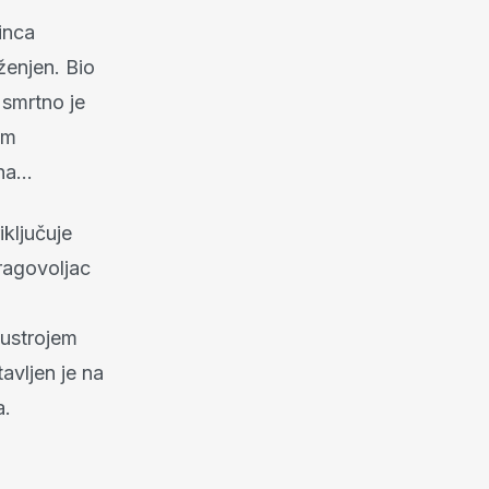
inca
ženjen. Bio
 smrtno je
om
ana…
iključuje
ragovoljac
eustrojem
tavljen je na
a.