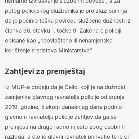
nemarno izvršavanje službenih obveza“, a za
petog policijskog službenika je proizlazi sumnja
da je počinio tešku povredu službene dužnosti iz
članka 96. stavku 1. točke 9. Zakona o policiji
opisane kao „neovlašteno ili nenamjensko
korištenje sredstava Ministarstva“.
Zahtjevi za premještaj
Iz MUP-a dodaju da je Ćelić, koji je na dužnosti
zamjenika glavnog ravnatelja policije od srpnja
2019. godine, tijekom današnjeg dana podnio
glavnom ravnatelju policije zahtjev da ga se
premjesti na drugo radno mjesto zbog osobnih
razloga, a što je glavni ravnatelj prihvatio te je on