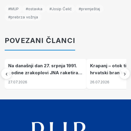
#MUP
#ostavka
#Josip Ćelić
#premještaj
#prebrza vožnja
POVEZANI ČLANCI
Na današnji dan 27. srpnja 1991.
Krapanj – otok tiš
godine zrakoplovi JNA raketirali
hrvatski branitelj
‹
›
su vojarnu i obučni centar "Nikola
pronalaze mir
27.07.2026
26.07.2026
Šubić Zrinski" popularno zvanu
"Opatovačka pustara"