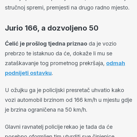
stručnoj spremi, premjesti na drugo radno mjesto.
Jurio 166, a dozvoljeno 50
Ćelić je prošlog tjedna priznao
da je vozio
prebrzo te istaknuo da će, dokaže li mu se
zataškavanje tog prometnog prekršaja,
odmah
podnijeti ostavku
.
U ožujku ga je policijski presretač uhvatio kako
vozi automobil brzinom od 166 km/h u mjestu gdje
je brzina ograničena na 50 km/h.
Glavni ravnatelj policije
rekao je tada da će
posebno oformljen tim utvrditi sve činjenice