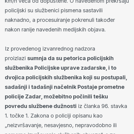
km/h veća od dopuštene. O navedenom prekršaju
policijski su službenici pismena sastavili
naknadno, a procesuiranje pokrenuli također
nakon ranije navedenih medijskih objava.
Iz provedenog izvanrednog nadzora
proizlazi
sumnja da su petorica policijskih
službenika Policijske uprave zadarske, i to
dvojica policijskih službenika koji su postupali,
sadašnji i tadašnji načelnik Postaje prometne
policije Zadar, možebitno počinili tešku
povredu službene dužnosti
iz članka 96. stavka
1. točke 1. Zakona o policiji opisanu kao
„neizvršavanje, nesavjesno, nepravodobno ili