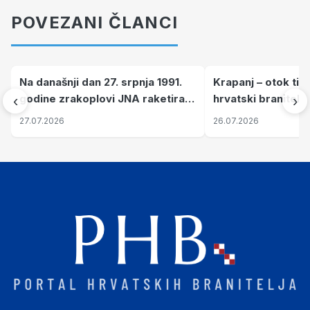
POVEZANI ČLANCI
Na današnji dan 27. srpnja 1991.
Krapanj – otok tiš
godine zrakoplovi JNA raketirali
hrvatski branitelj
‹
›
su vojarnu i obučni centar "Nikola
pronalaze mir
27.07.2026
26.07.2026
Šubić Zrinski" popularno zvanu
"Opatovačka pustara"