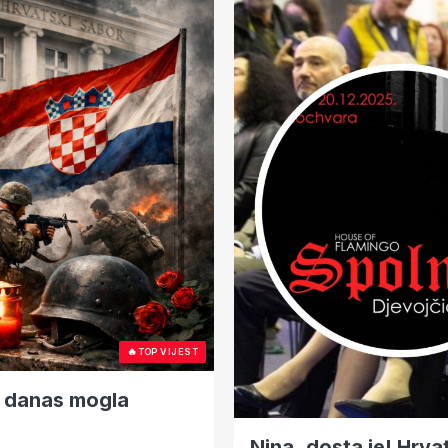
🔥
TOP VIJEST
ić danas mogla
Nina, dosta je! Hrva