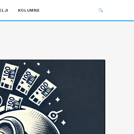
🔍
ELJI
KOLUMNE