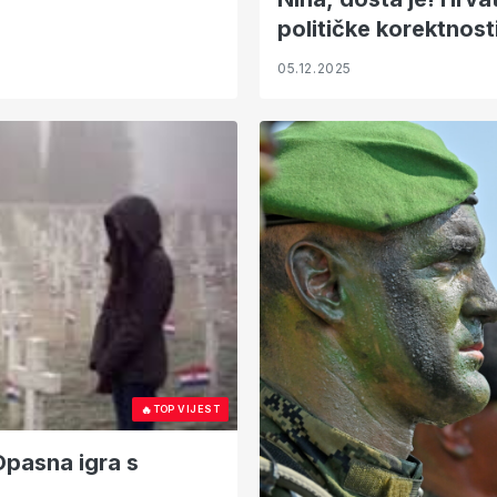
političke korektnost
05.12.2025
🔥
TOP VIJEST
Opasna igra s