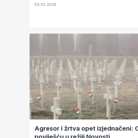
05.02.2026
Agresor i žrtva opet izjednačeni: 
poviješću u režiji Novosti