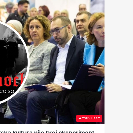
🔥
TOP VIJEST
tska kultura nije tvoj eksperiment