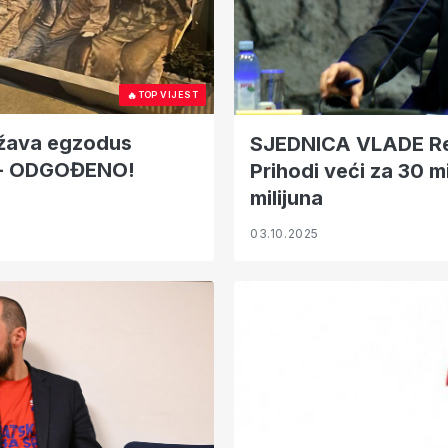
🔥
TOP VIJEST
ežava egzodus
SJEDNICA VLADE Rebalans državnog proračuna:
e! - ODGOĐENO!
Prihodi veći za 30 m
milijuna
03.10.2025