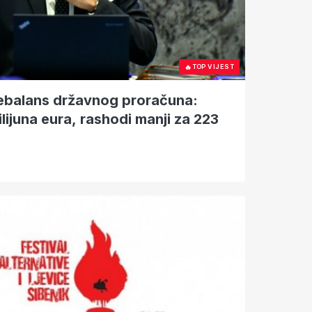
🔥
TOP VIJEST
ilijuna eura, rashodi manji za 223