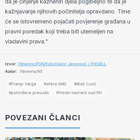
da je činjenje kaznenih djela pogibeljno te da je
kažnjavanje njihovih počinitelja opravdano. Time
će se istovremeno pojačati povjerenje građana u
pravni poredak koji treba biti utemeljen na
vladavini prava.”
Izvor:
7dnevno/PDN/Foto:Davor Javorovic / PIXSELL
Autor:
7dnevno/N1
#Franjo Varga
#afera SMS
#Blaž Curić
#potvrđena presuda
#Visoki kazneni sud RH
POVEZANI ČLANCI