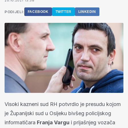
26.10.2021 13:38
PODIJELI:
FACEBOOK
TWITTER
LINKEDIN
Visoki kazneni sud RH potvrdio je presudu kojom
je Županijski sud u Osijeku bivšeg policijskog
informatičara
Franja Vargu
i prijašnjeg vozača