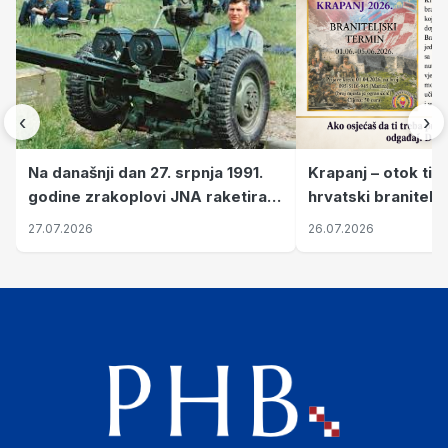
‹
›
Krapanj – otok tiš
Na današnji dan 27. srpnja 1991.
hrvatski branitelj
godine zrakoplovi JNA raketirali
pronalaze mir
su vojarnu i obučni centar "Nikola
26.07.2026
27.07.2026
Šubić Zrinski" popularno zvanu
"Opatovačka pustara"