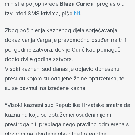
ministra poljoprivrede
Blaža Curića
proglasio u
tzv. aferi SMS krivima, piše
N1
.
Zbog počinjenja kaznenog djela sprječavanja
dokazivanja Varga je pravomoćno osuđen na tri i
pol godine zatvora, dok je Curić kao pomagač
dobio dvije godine zatvora.
Visoki kazneni sud danas je objavio donesenu
presudu kojom su odbijene žalbe optuženika, te
su se osvrnuli na izrečene kazne:
“Visoki kazneni sud Republike Hrvatske smatra da
kazna na koju su optuženici osuđeni nije ni
prestroga niti preblaga nego pravilno odmjerena s
obzirom na utvrđene olakotne i otegotne