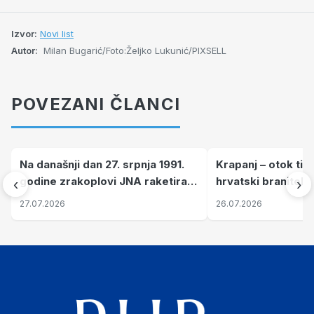
Izvor:
Novi list
Autor:
Milan Bugarić/Foto:Željko Lukunić/PIXSELL
POVEZANI ČLANCI
Na današnji dan 27. srpnja 1991.
Krapanj – otok tiš
godine zrakoplovi JNA raketirali
hrvatski branitelj
‹
›
su vojarnu i obučni centar "Nikola
pronalaze mir
27.07.2026
26.07.2026
Šubić Zrinski" popularno zvanu
"Opatovačka pustara"