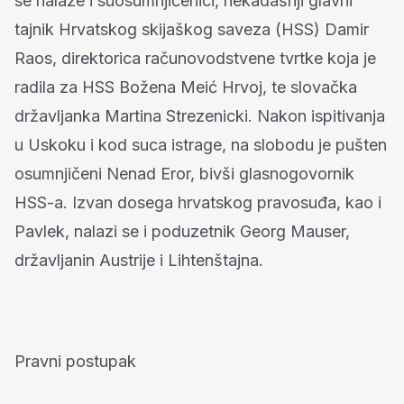
se nalaze i suosumnjičenici, nekadašnji glavni
tajnik Hrvatskog skijaškog saveza (HSS) Damir
Raos, direktorica računovodstvene tvrtke koja je
radila za HSS Božena Meić Hrvoj, te slovačka
državljanka Martina Strezenicki. Nakon ispitivanja
u Uskoku i kod suca istrage, na slobodu je pušten
osumnjičeni Nenad Eror, bivši glasnogovornik
HSS-a. Izvan dosega hrvatskog pravosuđa, kao i
Pavlek, nalazi se i poduzetnik Georg Mauser,
državljanin Austrije i Lihtenštajna.
Pravni postupak