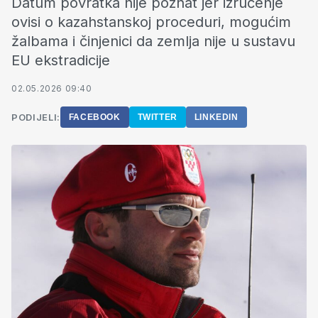
Datum povratka nije poznat jer izručenje
ovisi o kazahstanskoj proceduri, mogućim
žalbama i činjenici da zemlja nije u sustavu
EU ekstradicije
02.05.2026 09:40
PODIJELI:
FACEBOOK
TWITTER
LINKEDIN