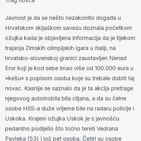
Trag novca
Javnost je da se nešto nezakonito događa u
Hrvatskom skijaškom savezu doznala početkom
ožujka kada je objavljena informacija da je tijekom
trajanja Zimskih olimpijskih igara u Italiji, na
hrvatsko-slovenskoj granici zaustavljen Nenad
Eror koji je kod sebe imao više od 100.000 eura u
»kešu« s popisom osoba koje su trebale dobiti taj
novac. Kasnije se saznalo da je ta akcija pretrage
njegovog automobila bila ciljana, a da su čelne
osobe HSS-a duže vrijeme bile na radaru policije i
Uskoka. Krajem ožujka Uskok je s javnošću
pedantno podijelio što točno tereti Vedrana
Pavleka (53) i još pet osoba. Četiri su osobe