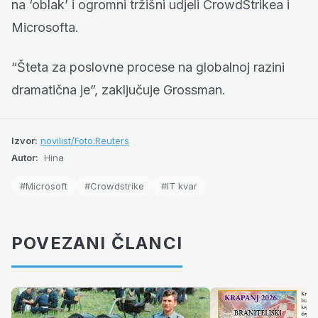
na ‘oblak’ i ogromni tržišni udjeli CrowdStrikea i
Microsofta.
“Šteta za poslovne procese na globalnoj razini
dramatična je”, zaključuje Grossman.
Izvor:
novilist/Foto:Reuters
Autor:
Hina
#Microsoft
#Crowdstrike
#IT kvar
POVEZANI ČLANCI