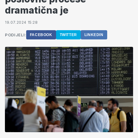
dramatična je
19.07.2024 15:28
PODIJELI:
FACEBOOK
TWITTER
LINKEDIN