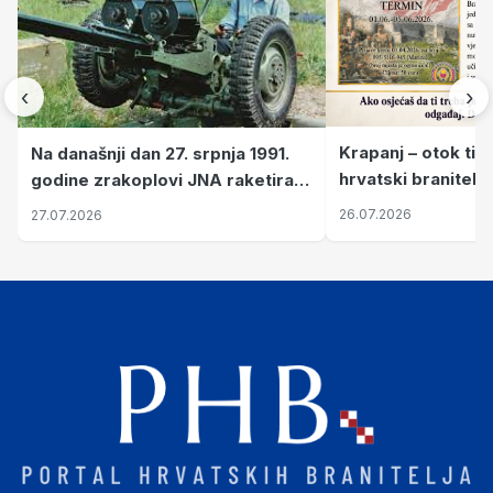
‹
›
Krapanj – otok tiš
Na današnji dan 27. srpnja 1991.
hrvatski branitelj
godine zrakoplovi JNA raketirali
pronalaze mir
su vojarnu i obučni centar "Nikola
26.07.2026
27.07.2026
Šubić Zrinski" popularno zvanu
"Opatovačka pustara"